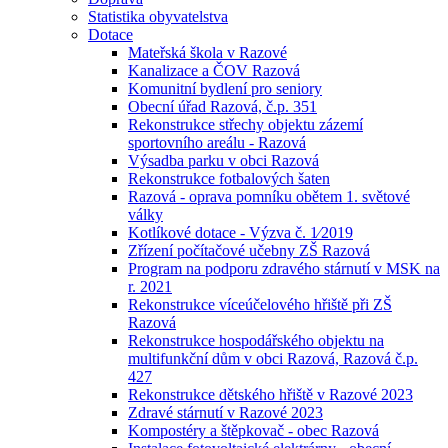
Statistika obyvatelstva
Dotace
Mateřská škola v Razové
Kanalizace a ČOV Razová
Komunitní bydlení pro seniory
Obecní úřad Razová, č.p. 351
Rekonstrukce střechy objektu zázemí
sportovního areálu - Razová
Výsadba parku v obci Razová
Rekonstrukce fotbalových šaten
Razová - oprava pomníku obětem 1. světové
války
Kotlíkové dotace - Výzva č. 1⁄2019
Zřízení počítačové učebny ZŠ Razová
Program na podporu zdravého stárnutí v MSK na
r. 2021
Rekonstrukce víceúčelového hřiště při ZŠ
Razová
Rekonstrukce hospodářského objektu na
multifunkční dům v obci Razová, Razová č.p.
427
Rekonstrukce dětského hřiště v Razové 2023
Zdravé stárnutí v Razové 2023
Kompostéry a štěpkovač - obec Razová