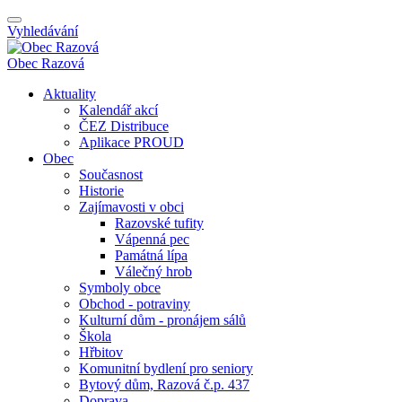
Vyhledávání
Obec
Razová
Aktuality
Kalendář akcí
ČEZ Distribuce
Aplikace PROUD
Obec
Současnost
Historie
Zajímavosti v obci
Razovské tufity
Vápenná pec
Památná lípa
Válečný hrob
Symboly obce
Obchod - potraviny
Kulturní dům - pronájem sálů
Škola
Hřbitov
Komunitní bydlení pro seniory
Bytový dům, Razová č.p. 437
Doprava