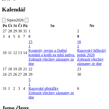
Kalendář
Srpen
2026
Po
Út
St
Čt
Pá
So
Ne
27
28
29
30
31
1
2
3
4
5
6
7
8
9
15
16
1
1
Kontroly, revize a čistění
Razovský běžecký
10
11
12
13
14
komínů a kotlů na tuhá paliva.
pohár 2026
Zobrazit všechny záznamy ze
Zobrazit všechny
dne
záznamy ze dne
17
18
19
20
21
22
23
24
25
26
27
28
29
30
5
1
31
1
2
3
4
Razovské překážky
6
Zobrazit všechny záznamy ze
dne
Jsme členy