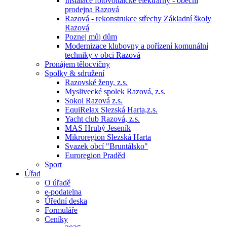
Instalace fotovoltaické elektrárny - obecní
prodejna Razová
Razová - rekonstrukce střechy Základní školy
Razová
Poznej můj dům
Modernizace klubovny a pořízení komunální
techniky v obci Razová
Pronájem tělocvičny
Spolky & sdružení
Razovské ženy, z.s.
Myslivecké spolek Razová, z.s.
Sokol Razová z.s.
EquiRelax Slezská Harta,z.s.
Yacht club Razová, z.s.
MAS Hrubý Jeseník
Mikroregion Slezská Harta
Svazek obcí "Bruntálsko"
Euroregion Praděd
Sport
Úřad
O úřadě
e-podatelna
Úřední deska
Formuláře
Ceníky