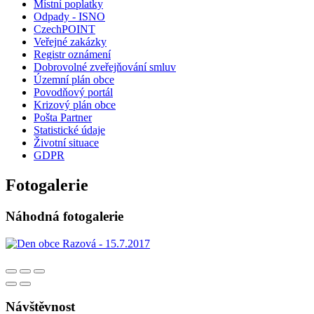
Místní poplatky
Odpady - ISNO
CzechPOINT
Veřejné zakázky
Registr oznámení
Dobrovolné zveřejňování smluv
Územní plán obce
Povodňový portál
Krizový plán obce
Pošta Partner
Statistické údaje
Životní situace
GDPR
Fotogalerie
Náhodná fotogalerie
Návštěvnost