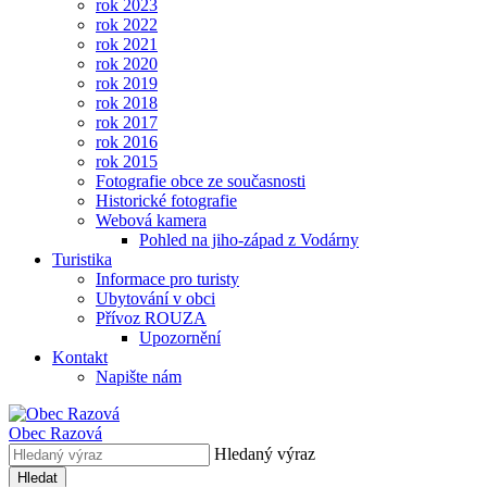
rok 2023
rok 2022
rok 2021
rok 2020
rok 2019
rok 2018
rok 2017
rok 2016
rok 2015
Fotografie obce ze současnosti
Historické fotografie
Webová kamera
Pohled na jiho-západ z Vodárny
Turistika
Informace pro turisty
Ubytování v obci
Přívoz ROUZA
Upozornění
Kontakt
Napište nám
Obec
Razová
Hledaný výraz
Hledat