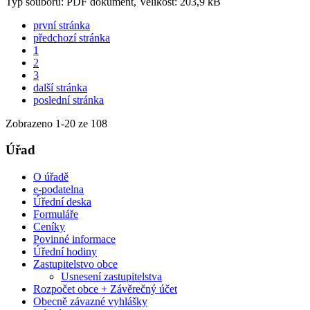
Typ souboru: PDF dokument, Velikost: 203,9 kB
první stránka
předchozí stránka
1
2
3
další stránka
poslední stránka
Zobrazeno
1
-
20
ze 108
Úřad
O úřadě
e-podatelna
Úřední deska
Formuláře
Ceníky
Povinné informace
Úřední hodiny
Zastupitelstvo obce
Usnesení zastupitelstva
Rozpočet obce + Závěrečný účet
Obecně závazné vyhlášky