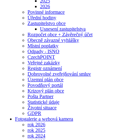
2025
2026
Povinné informace
Úřední hodiny
Zastupitelstvo obce
Usnesení zastupitelstva
Rozpočet obce + Závěrečný účet
Obecně závazné vyhlášky
Místní poplatky
Odpady - ISNO
CzechPOINT
Veřejné zakázky
Registr oznámení
Dobrovolné zveřejňování smluv
Územní plán obce
Povodňový portál
Krizový plán obce
Pošta Partner
Statistické údaje
Životní situace
GDPR
Fotogalerie a webová kamera
rok 2026
rok 2025
rok 2024