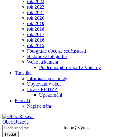
rok 2023
rok 2022
rok 2021
rok 2020
rok 2019
rok 2018
rok 2017
rok 2016
rok 2015
Fotografie obce ze současnosti
Historické fotografie
Webová kamera
Pohled na jiho-západ z Vodárny
Turistika
Informace pro turisty
Ubytování v obci
Přívoz ROUZA
Upozornění
Kontakt
Napište nám
Obec
Razová
Hledaný výraz
Hledat