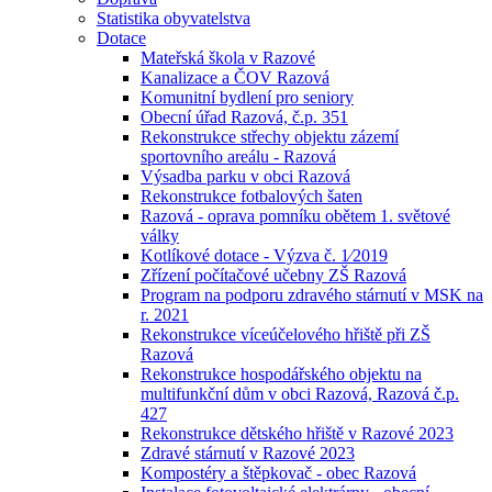
Statistika obyvatelstva
Dotace
Mateřská škola v Razové
Kanalizace a ČOV Razová
Komunitní bydlení pro seniory
Obecní úřad Razová, č.p. 351
Rekonstrukce střechy objektu zázemí
sportovního areálu - Razová
Výsadba parku v obci Razová
Rekonstrukce fotbalových šaten
Razová - oprava pomníku obětem 1. světové
války
Kotlíkové dotace - Výzva č. 1⁄2019
Zřízení počítačové učebny ZŠ Razová
Program na podporu zdravého stárnutí v MSK na
r. 2021
Rekonstrukce víceúčelového hřiště při ZŠ
Razová
Rekonstrukce hospodářského objektu na
multifunkční dům v obci Razová, Razová č.p.
427
Rekonstrukce dětského hřiště v Razové 2023
Zdravé stárnutí v Razové 2023
Kompostéry a štěpkovač - obec Razová