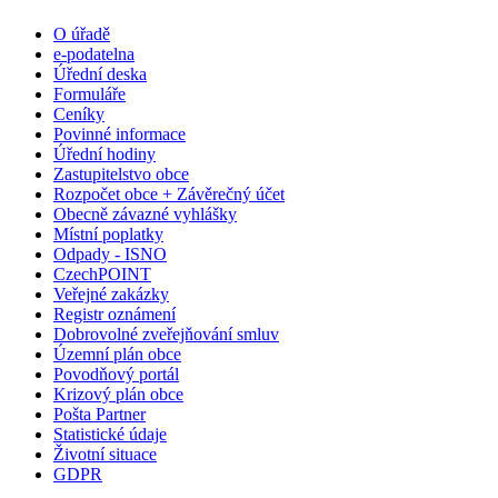
O úřadě
e-podatelna
Úřední deska
Formuláře
Ceníky
Povinné informace
Úřední hodiny
Zastupitelstvo obce
Rozpočet obce + Závěrečný účet
Obecně závazné vyhlášky
Místní poplatky
Odpady - ISNO
CzechPOINT
Veřejné zakázky
Registr oznámení
Dobrovolné zveřejňování smluv
Územní plán obce
Povodňový portál
Krizový plán obce
Pošta Partner
Statistické údaje
Životní situace
GDPR