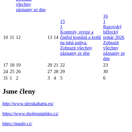
všechny
záznamy ze dne
16
15
1
1
Razovský
Kontroly, revize a
běžecký
10
11
12
13
14
čistění komínů a kotlů
pohár 2026
na tuhá paliva.
Zobrazit
Zobrazit všechny
všechny
záznamy ze dne
záznamy ze
dne
17
18
19
20
21
22
23
24
25
26
27
28
29
30
31
1
2
3
4
5
6
Jsme členy
http://www.slezskaharta.eu/
https://www.dsobruntalsko.cz/
https://mashj.cz/