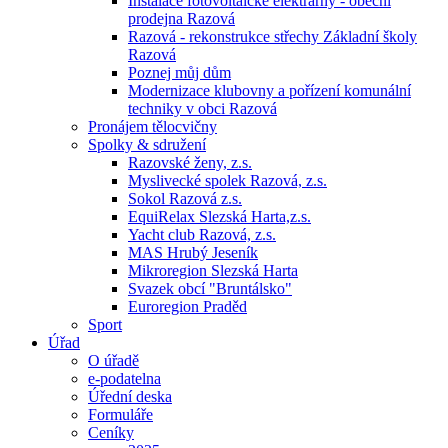
Instalace fotovoltaické elektrárny - obecní
prodejna Razová
Razová - rekonstrukce střechy Základní školy
Razová
Poznej můj dům
Modernizace klubovny a pořízení komunální
techniky v obci Razová
Pronájem tělocvičny
Spolky & sdružení
Razovské ženy, z.s.
Myslivecké spolek Razová, z.s.
Sokol Razová z.s.
EquiRelax Slezská Harta,z.s.
Yacht club Razová, z.s.
MAS Hrubý Jeseník
Mikroregion Slezská Harta
Svazek obcí "Bruntálsko"
Euroregion Praděd
Sport
Úřad
O úřadě
e-podatelna
Úřední deska
Formuláře
Ceníky