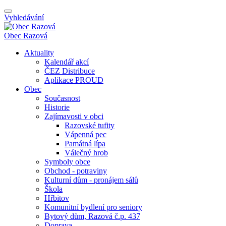
Vyhledávání
Obec
Razová
Aktuality
Kalendář akcí
ČEZ Distribuce
Aplikace PROUD
Obec
Současnost
Historie
Zajímavosti v obci
Razovské tufity
Vápenná pec
Památná lípa
Válečný hrob
Symboly obce
Obchod - potraviny
Kulturní dům - pronájem sálů
Škola
Hřbitov
Komunitní bydlení pro seniory
Bytový dům, Razová č.p. 437
Doprava