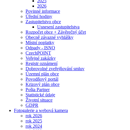
2025
2026
Povinné informace
Úřední hodiny
Zastupitelstvo obce
Usnesení zastupitelstva
Rozpočet obce + Závěrečný účet
Obecně závazné vyhlášky
Místní poplatky
Odpady - ISNO
CzechPOINT
Veřejné zakázky
Registr oznámení
Dobrovolné zveřejňování smluv
Územní plán obce
Povodňový portál
Krizový plán obce
Pošta Partner
Statistické údaje
Životní situace
GDPR
Fotogalerie a webová kamera
rok 2026
rok 2025
rok 2024