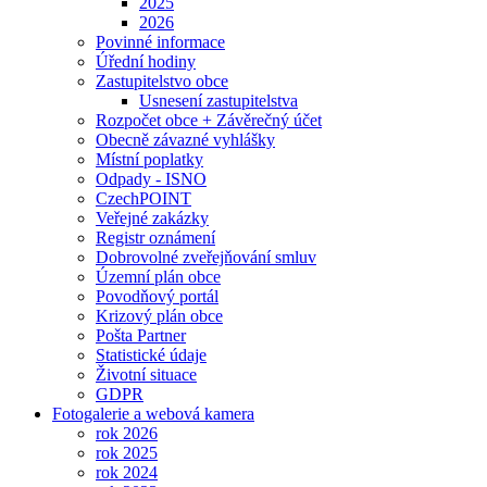
2025
2026
Povinné informace
Úřední hodiny
Zastupitelstvo obce
Usnesení zastupitelstva
Rozpočet obce + Závěrečný účet
Obecně závazné vyhlášky
Místní poplatky
Odpady - ISNO
CzechPOINT
Veřejné zakázky
Registr oznámení
Dobrovolné zveřejňování smluv
Územní plán obce
Povodňový portál
Krizový plán obce
Pošta Partner
Statistické údaje
Životní situace
GDPR
Fotogalerie a webová kamera
rok 2026
rok 2025
rok 2024