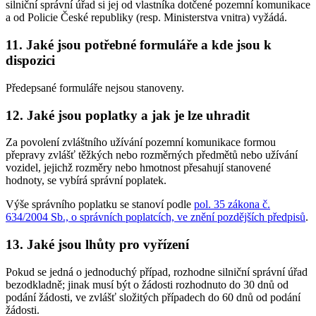
silniční správní úřad si jej od vlastníka dotčené pozemní komunikace
a od Policie České republiky (resp. Ministerstva vnitra) vyžádá.
11. Jaké jsou potřebné formuláře a kde jsou k
dispozici
Předepsané formuláře nejsou stanoveny.
12. Jaké jsou poplatky a jak je lze uhradit
Za povolení zvláštního užívání pozemní komunikace formou
přepravy zvlášť těžkých nebo rozměrných předmětů nebo užívání
vozidel, jejichž rozměry nebo hmotnost přesahují stanovené
hodnoty, se vybírá správní poplatek.
Výše správního poplatku se stanoví podle
pol. 35 zákona č.
634/2004 Sb., o správních poplatcích, ve znění pozdějších předpisů
.
13. Jaké jsou lhůty pro vyřízení
Pokud se jedná o jednoduchý případ, rozhodne silniční správní úřad
bezodkladně; jinak musí být o žádosti rozhodnuto do 30 dnů od
podání žádosti, ve zvlášť složitých případech do 60 dnů od podání
žádosti.