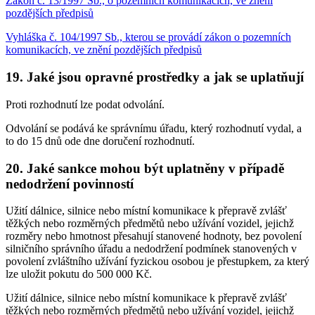
Zákon č. 13/1997 Sb., o pozemních komunikacích, ve znění
pozdějších předpisů
Vyhláška č. 104/1997 Sb., kterou se provádí zákon o pozemních
komunikacích, ve znění pozdějších předpisů
19. Jaké jsou opravné prostředky a jak se uplatňují
Proti rozhodnutí lze podat odvolání.
Odvolání se podává ke správnímu úřadu, který rozhodnutí vydal, a
to do 15 dnů ode dne doručení rozhodnutí.
20. Jaké sankce mohou být uplatněny v případě
nedodržení povinností
Užití dálnice, silnice nebo místní komunikace k přepravě zvlášť
těžkých nebo rozměrných předmětů nebo užívání vozidel, jejichž
rozměry nebo hmotnost přesahují stanovené hodnoty, bez povolení
silničního správního úřadu a nedodržení podmínek stanovených v
povolení zvláštního užívání fyzickou osobou je přestupkem, za který
lze uložit pokutu do 500 000 Kč.
Užití dálnice, silnice nebo místní komunikace k přepravě zvlášť
těžkých nebo rozměrných předmětů nebo užívání vozidel, jejichž