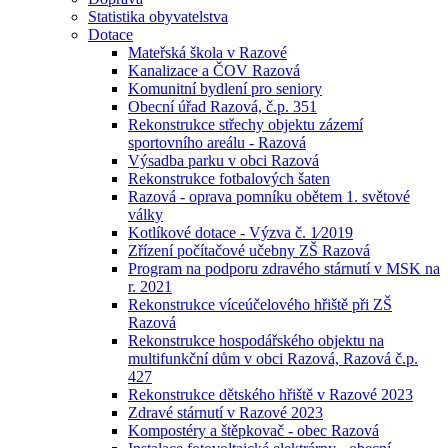
Statistika obyvatelstva
Dotace
Mateřská škola v Razové
Kanalizace a ČOV Razová
Komunitní bydlení pro seniory
Obecní úřad Razová, č.p. 351
Rekonstrukce střechy objektu zázemí
sportovního areálu - Razová
Výsadba parku v obci Razová
Rekonstrukce fotbalových šaten
Razová - oprava pomníku obětem 1. světové
války
Kotlíkové dotace - Výzva č. 1⁄2019
Zřízení počítačové učebny ZŠ Razová
Program na podporu zdravého stárnutí v MSK na
r. 2021
Rekonstrukce víceúčelového hřiště při ZŠ
Razová
Rekonstrukce hospodářského objektu na
multifunkční dům v obci Razová, Razová č.p.
427
Rekonstrukce dětského hřiště v Razové 2023
Zdravé stárnutí v Razové 2023
Kompostéry a štěpkovač - obec Razová