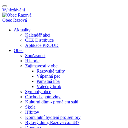
Vyhledávání
Obec
Razová
Aktuality
Kalendář akcí
ČEZ Distribuce
Aplikace PROUD
Obec
Současnost
Historie
Zajímavosti v obci
Razovské tufity
Vápenná pec
Památná lípa
Válečný hrob
Symboly obce
Obchod - potraviny
Kulturní dům - pronájem sálů
Škola
Hřbitov
Komunitní bydlení pro seniory
Bytový dům, Razová č.p. 437
Doprava