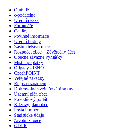
O úřadě
e-podatelna
Úřední deska
Formuláře
Ceníky
Povinné informace
Úřední hodiny
Zastupitelstvo obce
Rozpočet obce + Závěrečný účet
Obecně závazné vyhlášky
Místní poplatky
Odpady - ISNO
CzechPOINT
Veřejné zakázky
Registr oznámení
Dobrovolné zveřejňování smluv
Územní plán obce
Povodňový portál
Krizový plán obce
Pošta Partner
Statistické údaje
Životní situace
GDPR