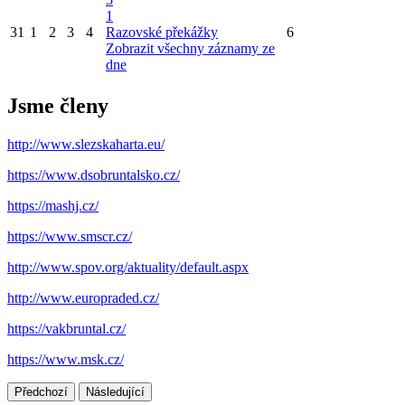
1
31
1
2
3
4
Razovské překážky
6
Zobrazit všechny záznamy ze
dne
Jsme členy
http://www.slezskaharta.eu/
https://www.dsobruntalsko.cz/
https://mashj.cz/
https://www.smscr.cz/
http://www.spov.org/aktuality/default.aspx
http://www.europraded.cz/
https://vakbruntal.cz/
https://www.msk.cz/
Předchozí
Následující