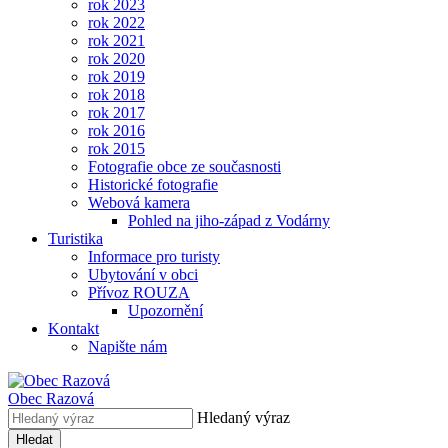
rok 2023
rok 2022
rok 2021
rok 2020
rok 2019
rok 2018
rok 2017
rok 2016
rok 2015
Fotografie obce ze současnosti
Historické fotografie
Webová kamera
Pohled na jiho-západ z Vodárny
Turistika
Informace pro turisty
Ubytování v obci
Přívoz ROUZA
Upozornění
Kontakt
Napište nám
Obec
Razová
Hledaný výraz
Hledat