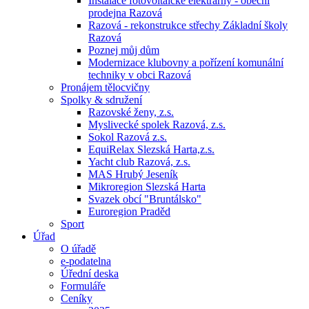
Instalace fotovoltaické elektrárny - obecní
prodejna Razová
Razová - rekonstrukce střechy Základní školy
Razová
Poznej můj dům
Modernizace klubovny a pořízení komunální
techniky v obci Razová
Pronájem tělocvičny
Spolky & sdružení
Razovské ženy, z.s.
Myslivecké spolek Razová, z.s.
Sokol Razová z.s.
EquiRelax Slezská Harta,z.s.
Yacht club Razová, z.s.
MAS Hrubý Jeseník
Mikroregion Slezská Harta
Svazek obcí "Bruntálsko"
Euroregion Praděd
Sport
Úřad
O úřadě
e-podatelna
Úřední deska
Formuláře
Ceníky