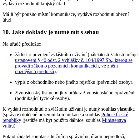
vydává rozhodnutí krajský úřad.
Má-li být použito místní komunikace, vydává rozhodnutí obecní
úřad.
10. Jaké doklady je nutné mít s sebou
Na úřadě předložte:
žádost o povolení zvláštního užívání (náležitosti žádosti určuje
ustanovení § 40 odst. 2 vyhlášky č. 104/1997 Sb., kterou se
provádí zákon o pozemních komunikacích, ve znění
pozdějších předpisů
),
výpis z obchodního nebo jiného rejstříku (právnické osoby),
živnostenský list nebo jiný průkaz živnostenského oprávnění
(podnikající fyzické osoby).
K vydání rozhodnutí o zvláštním užívání je nutný souhlas vlastníka
(správce) dotčené pozemní komunikace a souhlas
Policie České
republiky
(jestliže má být použito dálnice, souhlas
Ministerstva
vnitra
).
Pokud žadatel souhlas silničnímu správnímu úřadu nepředloží,