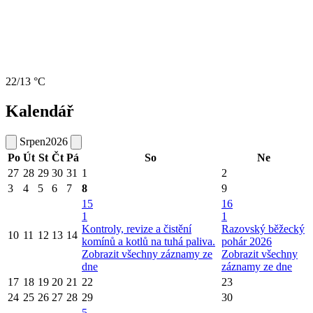
22/13 °C
Kalendář
Srpen
2026
Po
Út
St
Čt
Pá
So
Ne
27
28
29
30
31
1
2
3
4
5
6
7
8
9
15
16
1
1
Kontroly, revize a čistění
Razovský běžecký
10
11
12
13
14
komínů a kotlů na tuhá paliva.
pohár 2026
Zobrazit všechny záznamy ze
Zobrazit všechny
dne
záznamy ze dne
17
18
19
20
21
22
23
24
25
26
27
28
29
30
5