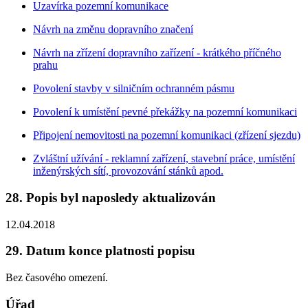
Uzavírka pozemní komunikace
Návrh na změnu dopravního značení
Návrh na zřízení dopravního zařízení - krátkého příčného
prahu
Povolení stavby v silničním ochranném pásmu
Povolení k umístění pevné překážky na pozemní komunikaci
Připojení nemovitosti na pozemní komunikaci (zřízení sjezdu)
Zvláštní užívání - reklamní zařízení, stavební práce, umístění
inženýrských sítí, provozování stánků apod.
28. Popis byl naposledy aktualizován
12.04.2018
29. Datum konce platnosti popisu
Bez časového omezení.
Úřad