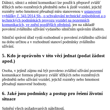
Dálnici, silnici a místní komunikaci lze použít k přepravě zvlášť
těžkých nebo rozměrných předmětů nebo k jízdě vozidel, jejichž
rozměry nebo hmotnost přesahují míru stanovenou v
ustanovení
vyhlášky č. 341/2014 Sb., o schvalování technické způsobilosti a o
technických podmínkách provozu vozidel na pozemních
komunikacích, ve znění pozdějších předpisů
, jen na základě
povolení zvláštního užívání vydaného silničním správním úřadem.
Silniční správní úřad vydá rozhodnutí o povolení zvláštního užívání
na dobu určitou a v rozhodnutí stanoví podmínky zvláštního
užívání.
5. Kdo je oprávněn v této věci jednat (podat žádost
apod.)
Osoba, v jejímž zájmu má být povoleno zvláštní užívání pozemní
komunikace formou přepravy zvlášť těžkých nebo rozměrných
předmětů nebo užívání vozidel, jejichž rozměry nebo hmotnost
přesahují stanovené hodnoty.
6. Jaké jsou podmínky a postup pro řešení životní
situace
Splnění všech požadovaných náležitostí.