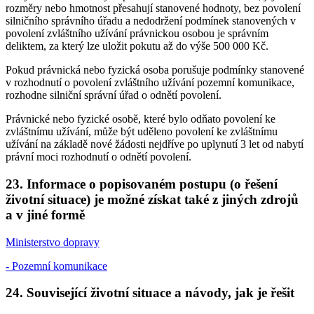
rozměry nebo hmotnost přesahují stanovené hodnoty, bez povolení
silničního správního úřadu a nedodržení podmínek stanovených v
povolení zvláštního užívání právnickou osobou je správním
deliktem, za který lze uložit pokutu až do výše 500 000 Kč.
Pokud právnická nebo fyzická osoba porušuje podmínky stanovené
v rozhodnutí o povolení zvláštního užívání pozemní komunikace,
rozhodne silniční správní úřad o odnětí povolení.
Právnické nebo fyzické osobě, které bylo odňato povolení ke
zvláštnímu užívání, může být uděleno povolení ke zvláštnímu
užívání na základě nové žádosti nejdříve po uplynutí 3 let od nabytí
právní moci rozhodnutí o odnětí povolení.
23. Informace o popisovaném postupu (o řešení
životní situace) je možné získat také z jiných zdrojů
a v jiné formě
Ministerstvo dopravy
- Pozemní komunikace
24. Související životní situace a návody, jak je řešit