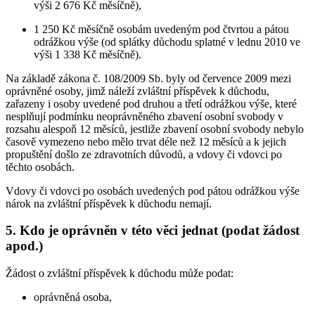
výši 2 676 Kč měsíčně),
1 250 Kč měsíčně osobám uvedeným pod čtvrtou a pátou
odrážkou výše (od splátky důchodu splatné v lednu 2010 ve
výši 1 338 Kč měsíčně).
Na základě zákona č. 108/2009 Sb. byly od července 2009 mezi
oprávněné osoby, jimž náleží zvláštní příspěvek k důchodu,
zařazeny i osoby uvedené pod druhou a třetí odrážkou výše, které
nesplňují podmínku neoprávněného zbavení osobní svobody v
rozsahu alespoň 12 měsíců, jestliže zbavení osobní svobody nebylo
časově vymezeno nebo mělo trvat déle než 12 měsíců a k jejich
propuštění došlo ze zdravotních důvodů, a vdovy či vdovci po
těchto osobách.
Vdovy či vdovci po osobách uvedených pod pátou odrážkou výše
nárok na zvláštní příspěvek k důchodu nemají.
5. Kdo je oprávněn v této věci jednat (podat žádost
apod.)
Žádost o zvláštní příspěvek k důchodu může podat:
oprávněná osoba,