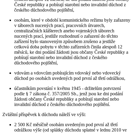
České republiky a pobírají starobní nebo invalidní důchod z
českého důchodového pojištění,
osobám, které v období komunistického režimu byly zařazeny
v táborech nucených prací, pracovních útvarech,
centralizačních klášterech anebo vojenských táborech
nucených prací, jestliže rozhodnutí o zařazení do těchto
zařízení bylo stanoveným způsobem zrušeno a jestliže
celková doba pobytu v těchto zařízeních činila alespoň 12
měsíců, ke dni podání žádosti jsou občany České republiky a
pobírají starobní nebo invalidní důchod z českého
důchodového pojištění,
vdovám a vdovcům pobírajícím vdovský nebo vdovecký
důchod po osobách uvedených pod první až třetí odrážkou,
účastníkům povstání v květnu 1945 - držitelům potvrzení
podle § 7 zákona č. 357/2005 Sb., jenž jsou ke dni podání
žádosti občany České republiky a pobírají starobní nebo
invalidní důchod z českého důchodového pojištění.
Zvláštní příspěvek k důchodu náleží ve výši:
2 500 Kč měsíčně osobám uvedeným pod první až třetí
odrážkou výše (od splátky důchodu splatné v lednu 2010 ve