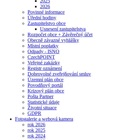
2025
2026
Povinné informace
Úřední hodiny
Zastupitelstvo obce
Usnesení zastupitelstva
Rozpočet obce + Závěrečný účet
Obecně závazné vyhlášky
Místní poplatky
Odpady - ISNO
CzechPOINT
Veřejné zakázky
Registr oznámení
Dobrovolné zveřejňování smluv
Územní plán obce
Povodňový portál
Krizový plán obce
Pošta Partner
Statistické údaje
Životní situace
GDPR
Fotogalerie a webová kamera
rok 2026
rok 2025
rok 2024