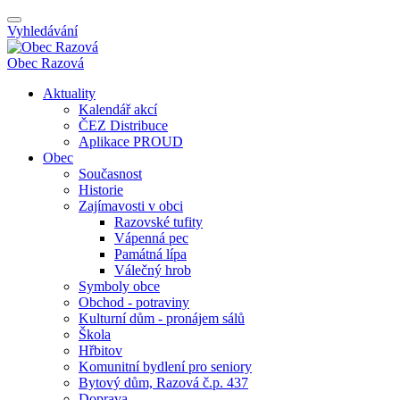
Vyhledávání
Obec
Razová
Aktuality
Kalendář akcí
ČEZ Distribuce
Aplikace PROUD
Obec
Současnost
Historie
Zajímavosti v obci
Razovské tufity
Vápenná pec
Památná lípa
Válečný hrob
Symboly obce
Obchod - potraviny
Kulturní dům - pronájem sálů
Škola
Hřbitov
Komunitní bydlení pro seniory
Bytový dům, Razová č.p. 437
Doprava