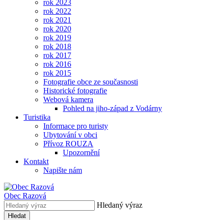
rok 2023
rok 2022
rok 2021
rok 2020
rok 2019
rok 2018
rok 2017
rok 2016
rok 2015
Fotografie obce ze současnosti
Historické fotografie
Webová kamera
Pohled na jiho-západ z Vodárny
Turistika
Informace pro turisty
Ubytování v obci
Přívoz ROUZA
Upozornění
Kontakt
Napište nám
Obec
Razová
Hledaný výraz
Hledat