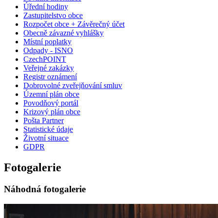
Úřední hodiny
Zastupitelstvo obce
Rozpočet obce + Závěrečný účet
Obecně závazné vyhlášky
Místní poplatky
Odpady - ISNO
CzechPOINT
Veřejné zakázky
Registr oznámení
Dobrovolné zveřejňování smluv
Územní plán obce
Povodňový portál
Krizový plán obce
Pošta Partner
Statistické údaje
Životní situace
GDPR
Fotogalerie
Náhodná fotogalerie