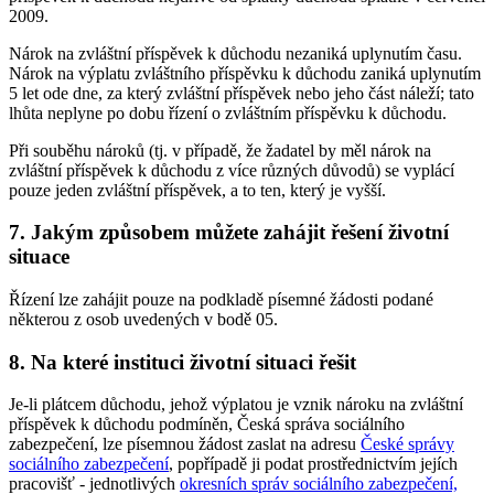
2009.
Nárok na zvláštní příspěvek k důchodu nezaniká uplynutím času.
Nárok na výplatu zvláštního příspěvku k důchodu zaniká uplynutím
5 let ode dne, za který zvláštní příspěvek nebo jeho část náleží; tato
lhůta neplyne po dobu řízení o zvláštním příspěvku k důchodu.
Při souběhu nároků (tj. v případě, že žadatel by měl nárok na
zvláštní příspěvek k důchodu z více různých důvodů) se vyplácí
pouze jeden zvláštní příspěvek, a to ten, který je vyšší.
7. Jakým způsobem můžete zahájit řešení životní
situace
Řízení lze zahájit pouze na podkladě písemné žádosti podané
některou z osob uvedených v bodě 05.
8. Na které instituci životní situaci řešit
Je-li plátcem důchodu, jehož výplatou je vznik nároku na zvláštní
příspěvek k důchodu podmíněn, Česká správa sociálního
zabezpečení, lze písemnou žádost zaslat na adresu
České správy
sociálního zabezpečení
, popřípadě ji podat prostřednictvím jejích
pracovišť - jednotlivých
okresních správ sociálního zabezpečení,