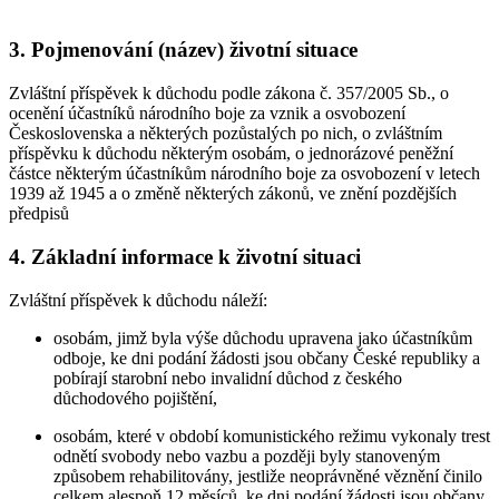
3. Pojmenování (název) životní situace
Zvláštní příspěvek k důchodu podle zákona č. 357/2005 Sb., o
ocenění účastníků národního boje za vznik a osvobození
Československa a některých pozůstalých po nich, o zvláštním
příspěvku k důchodu některým osobám, o jednorázové peněžní
částce některým účastníkům národního boje za osvobození v letech
1939 až 1945 a o změně některých zákonů, ve znění pozdějších
předpisů
4. Základní informace k životní situaci
Zvláštní příspěvek k důchodu náleží:
osobám, jimž byla výše důchodu upravena jako účastníkům
odboje, ke dni podání žádosti jsou občany České republiky a
pobírají starobní nebo invalidní důchod z českého
důchodového pojištění,
osobám, které v období komunistického režimu vykonaly trest
odnětí svobody nebo vazbu a později byly stanoveným
způsobem rehabilitovány, jestliže neoprávněné věznění činilo
celkem alespoň 12 měsíců, ke dni podání žádosti jsou občany