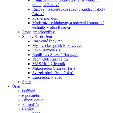
Instalace fotovoltaické elektrárny - obecní
prodejna Razová
Razová - rekonstrukce střechy Základní školy
Razová
Poznej můj dům
Modernizace klubovny a pořízení komunální
techniky v obci Razová
Pronájem tělocvičny
Spolky & sdružení
Razovské ženy, z.s.
Myslivecké spolek Razová, z.s.
Sokol Razová z.s.
EquiRelax Slezská Harta,z.s.
Yacht club Razová, z.s.
MAS Hrubý Jeseník
Mikroregion Slezská Harta
Svazek obcí "Bruntálsko"
Euroregion Praděd
Sport
Úřad
O úřadě
e-podatelna
Úřední deska
Formuláře
Ceníky