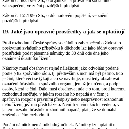
Zákon č. 582/1991 Sb., o organizaci a provádění sociálního
zabezpečení, ve znění pozdějších předpisů
Zákon č. 155/1995 Sb., o důchodovém pojištění, ve znění
pozdějších předpisů
19. Jaké jsou opravné prostředky a jak se uplatňují
Proti rozhodnutí České správy sociálního zabezpečení o žádosti o
poskytnutí zvláštního příspěvku k důchodu lze jako řádný opravný
prostředek podat písemné námitky do 30 dnů ode dne jeho
oznámení účastníku řízení.
Námitky musí obsahovat stejné náležitosti jako odvolání podané
podle § 82 správního řádu, tj. především z nich má být patrno, kdo
je činí, které věci se týkají a co se navrhuje; musí tedy obsahovat
označení účastníka a správního orgánu, jemuž je určeno, a podpis
osoby, která je činí. Dále musí obsahovat údaje o tom, proti kterému
rozhodnutí směřuje, v jakém rozsahu ho napadá a v čem je
spatřován rozpor s právními předpisy nebo nesprávnost rozhodnutí
nebo řízení, jež mu předcházelo. Není-li v námitkách uvedeno, v
jakém rozsahu účastník rozhodnutí napadá, platí, že se domáhá
zrušení celého rozhodnutí.
Podání námitek nemá odkladný účinek. Námitky lze uplatnit u