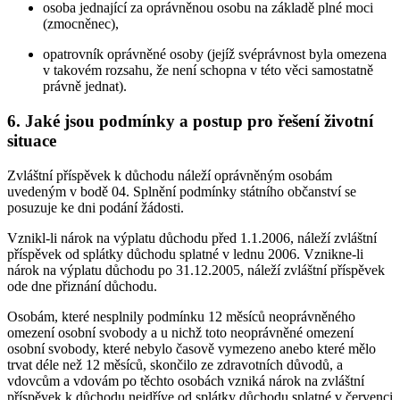
osoba jednající za oprávněnou osobu na základě plné moci
(zmocněnec),
opatrovník oprávněné osoby (jejíž svéprávnost byla omezena
v takovém rozsahu, že není schopna v této věci samostatně
právně jednat).
6. Jaké jsou podmínky a postup pro řešení životní
situace
Zvláštní příspěvek k důchodu náleží oprávněným osobám
uvedeným v bodě 04. Splnění podmínky státního občanství se
posuzuje ke dni podání žádosti.
Vznikl-li nárok na výplatu důchodu před 1.1.2006, náleží zvláštní
příspěvek od splátky důchodu splatné v lednu 2006. Vznikne-li
nárok na výplatu důchodu po 31.12.2005, náleží zvláštní příspěvek
ode dne přiznání důchodu.
Osobám, které nesplnily podmínku 12 měsíců neoprávněného
omezení osobní svobody a u nichž toto neoprávněné omezení
osobní svobody, které nebylo časově vymezeno anebo které mělo
trvat déle než 12 měsíců, skončilo ze zdravotních důvodů, a
vdovcům a vdovám po těchto osobách vzniká nárok na zvláštní
příspěvek k důchodu nejdříve od splátky důchodu splatné v červenci