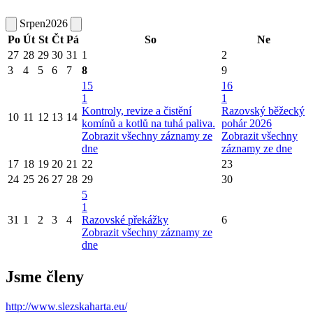
Srpen
2026
Po
Út
St
Čt
Pá
So
Ne
27
28
29
30
31
1
2
3
4
5
6
7
8
9
15
16
1
1
Kontroly, revize a čistění
Razovský běžecký
10
11
12
13
14
komínů a kotlů na tuhá paliva.
pohár 2026
Zobrazit všechny záznamy ze
Zobrazit všechny
dne
záznamy ze dne
17
18
19
20
21
22
23
24
25
26
27
28
29
30
5
1
31
1
2
3
4
Razovské překážky
6
Zobrazit všechny záznamy ze
dne
Jsme členy
http://www.slezskaharta.eu/