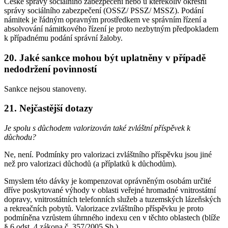
České správy sociálního zabezpečení nebo u kterékoliv okresní
správy sociálního zabezpečení (OSSZ/ PSSZ/ MSSZ). Podání
námitek je řádným opravným prostředkem ve správním řízení a
absolvování námitkového řízení je proto nezbytným předpokladem
k případnému podání správní žaloby.
20. Jaké sankce mohou být uplatněny v případě
nedodržení povinností
Sankce nejsou stanoveny.
21. Nejčastější dotazy
Je spolu s důchodem valorizován také zvláštní příspěvek k
důchodu?
Ne, není. Podmínky pro valorizaci zvláštního příspěvku jsou jiné
než pro valorizaci důchodů (a příplatků k důchodům).
Smyslem této dávky je kompenzovat oprávněným osobám určité
dříve poskytované výhody v oblasti veřejné hromadné vnitrostátní
dopravy, vnitrostátních telefonních služeb a tuzemských lázeňských
a rekreačních pobytů. Valorizace zvláštního příspěvku je proto
podmíněna vzrůstem úhrnného indexu cen v těchto oblastech (blíže
§ 6 odst. 4 zákona č. 357/2005 Sb.).