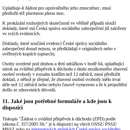
Uplatňuje-li žádost pro oprávněného jeho zmocněnec, musí
předložit též písemnou plnou moc.
K prokázání rozhodných skutečností ve většině případů slouží
doklady, které má Česká správa sociálního zabezpečení již založeny
ve svých evidencích.
Doklady, které součástí evidencí České správy sociálního
zabezpečení dosud nejsou, se předkládají v originálech nebo v
ověřených kopiích (opisech).
Osoby uvedené pod druhou a třetí odrážkou v bodě 04, uplatňující
nárok na zvláštní příspěvek k důchodu z titulu nezákonného zbavení
osobní svobody v rozsahu kratším než 12 měsíců, musí předložit
doklad, z něhož je zřejmé, že zbavení osobní svobody mělo trvat
déle než 12 měsíců nebo nebylo časově vymezeno a že k propuštění
došlo ze zdravotních důvodů.
11. Jaké jsou potřebné formuláře a kde jsou k
dispozici
Tiskopis "Žádost o zvláštní příspěvek k důchodu (ZPD) podle
zákona č. 357/2005 Sb." je k dispozici na všech OSSZ/ PSSZ/
MSSZ nebo na
internetových stránkách České správy sociálního