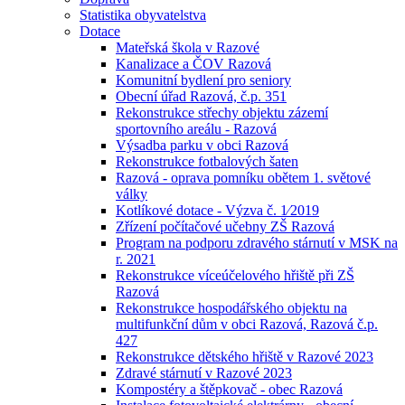
Statistika obyvatelstva
Dotace
Mateřská škola v Razové
Kanalizace a ČOV Razová
Komunitní bydlení pro seniory
Obecní úřad Razová, č.p. 351
Rekonstrukce střechy objektu zázemí
sportovního areálu - Razová
Výsadba parku v obci Razová
Rekonstrukce fotbalových šaten
Razová - oprava pomníku obětem 1. světové
války
Kotlíkové dotace - Výzva č. 1⁄2019
Zřízení počítačové učebny ZŠ Razová
Program na podporu zdravého stárnutí v MSK na
r. 2021
Rekonstrukce víceúčelového hřiště při ZŠ
Razová
Rekonstrukce hospodářského objektu na
multifunkční dům v obci Razová, Razová č.p.
427
Rekonstrukce dětského hřiště v Razové 2023
Zdravé stárnutí v Razové 2023
Kompostéry a štěpkovač - obec Razová