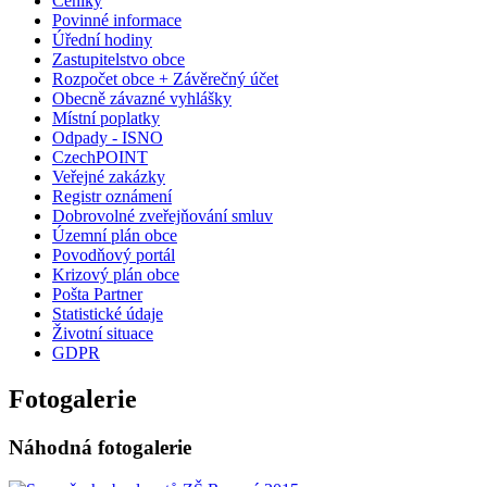
Ceníky
Povinné informace
Úřední hodiny
Zastupitelstvo obce
Rozpočet obce + Závěrečný účet
Obecně závazné vyhlášky
Místní poplatky
Odpady - ISNO
CzechPOINT
Veřejné zakázky
Registr oznámení
Dobrovolné zveřejňování smluv
Územní plán obce
Povodňový portál
Krizový plán obce
Pošta Partner
Statistické údaje
Životní situace
GDPR
Fotogalerie
Náhodná fotogalerie