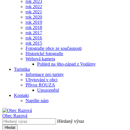
rok 2023
rok 2022
rok 2021
rok 2020
rok 2019
rok 2018
rok 2017
rok 2016
rok 2015
Fotografie obce ze současnosti
Historické fotografie
Webová kamera
Pohled na jiho-západ z Vodárny
Turistika
Informace pro turisty
Ubytování v obci
Přívoz ROUZA
Upozornění
Kontakt
Napište nám
Obec
Razová
Hledaný výraz
Hledat