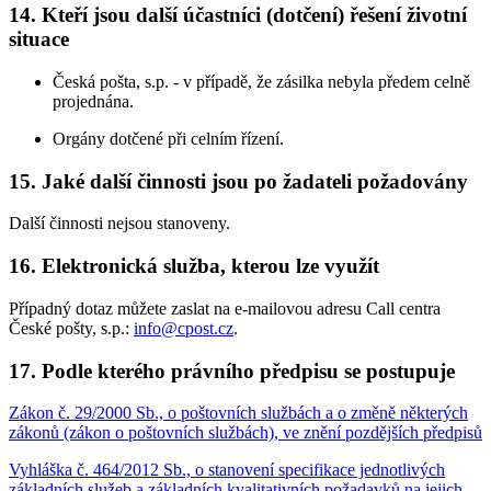
14. Kteří jsou další účastníci (dotčení) řešení životní
situace
Česká pošta, s.p. - v případě, že zásilka nebyla předem celně
projednána.
Orgány dotčené při celním řízení.
15. Jaké další činnosti jsou po žadateli požadovány
Další činnosti nejsou stanoveny.
16. Elektronická služba, kterou lze využít
Případný dotaz můžete zaslat na e-mailovou adresu Call centra
České pošty, s.p.:
info@cpost.cz
.
17. Podle kterého právního předpisu se postupuje
Zákon č. 29/2000 Sb., o poštovních službách a o změně některých
zákonů (zákon o poštovních službách), ve znění pozdějších předpisů
Vyhláška č. 464/2012 Sb., o stanovení specifikace jednotlivých
základních služeb a základních kvalitativních požadavků na jejich