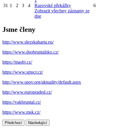
1
31
1
2
3
4
Razovské překážky
6
Zobrazit všechny záznamy ze
dne
Jsme členy
http://www.slezskaharta.eu/
https://www.dsobruntalsko.cz/
https://mashj.cz/
https://www.smscr.cz/
http://www.spov.org/aktuality/default.aspx
http://www.europraded.cz/
https://vakbruntal.cz/
https://www.msk.cz/
Předchozí
Následující