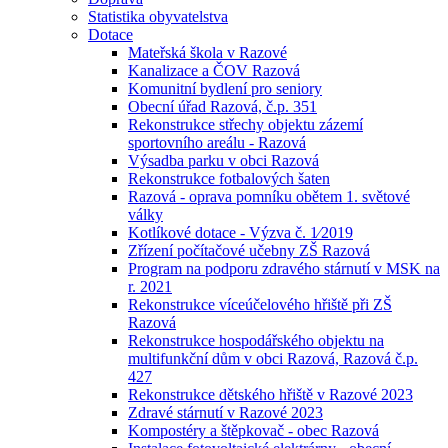
Statistika obyvatelstva
Dotace
Mateřská škola v Razové
Kanalizace a ČOV Razová
Komunitní bydlení pro seniory
Obecní úřad Razová, č.p. 351
Rekonstrukce střechy objektu zázemí
sportovního areálu - Razová
Výsadba parku v obci Razová
Rekonstrukce fotbalových šaten
Razová - oprava pomníku obětem 1. světové
války
Kotlíkové dotace - Výzva č. 1⁄2019
Zřízení počítačové učebny ZŠ Razová
Program na podporu zdravého stárnutí v MSK na
r. 2021
Rekonstrukce víceúčelového hřiště při ZŠ
Razová
Rekonstrukce hospodářského objektu na
multifunkční dům v obci Razová, Razová č.p.
427
Rekonstrukce dětského hřiště v Razové 2023
Zdravé stárnutí v Razové 2023
Kompostéry a štěpkovač - obec Razová