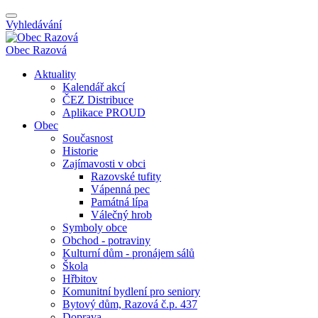
Vyhledávání
Obec
Razová
Aktuality
Kalendář akcí
ČEZ Distribuce
Aplikace PROUD
Obec
Současnost
Historie
Zajímavosti v obci
Razovské tufity
Vápenná pec
Památná lípa
Válečný hrob
Symboly obce
Obchod - potraviny
Kulturní dům - pronájem sálů
Škola
Hřbitov
Komunitní bydlení pro seniory
Bytový dům, Razová č.p. 437
Doprava