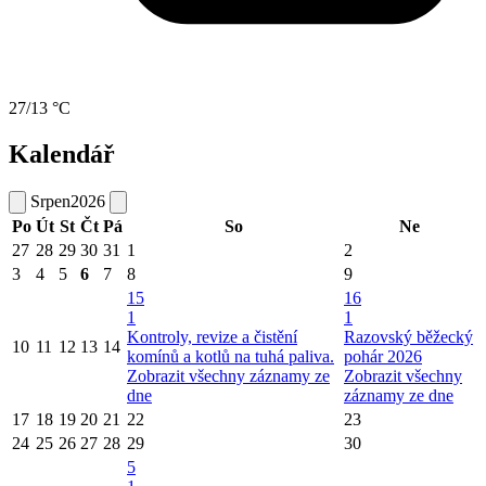
27/13 °C
Kalendář
Srpen
2026
Po
Út
St
Čt
Pá
So
Ne
27
28
29
30
31
1
2
3
4
5
6
7
8
9
15
16
1
1
Kontroly, revize a čistění
Razovský běžecký
10
11
12
13
14
komínů a kotlů na tuhá paliva.
pohár 2026
Zobrazit všechny záznamy ze
Zobrazit všechny
dne
záznamy ze dne
17
18
19
20
21
22
23
24
25
26
27
28
29
30
5