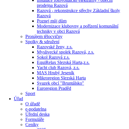
Instalace fotovoltaické elektrárny - obecní
prodejna Razová
Razová - rekonstrukce střechy Základní školy
Razová
Poznej můj dům
Modernizace klubovny a pořízení komunální
techniky v obci Razová
Pronájem tělocvičny
Spolky & sdružení
Razovské ženy, z.s.
Myslivecké spolek Razová, z.s.
Sokol Razová z.s.
EquiRelax Slezská Harta,z.s.
Yacht club Razová, z.s.
MAS Hrubý Jeseník
Mikroregion Slezská Harta
Svazek obcí "Bruntálsko"
Euroregion Praděd
Sport
Úřad
O úřadě
e-podatelna
Úřední deska
Formuláře
Ceníky