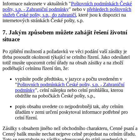
Informace naleznete v aktuálních "
Poštovních podmínkách České
pošty, s.p. - Zahraniční podmínky
" nebo v
přehledech poštovních
služeb České pošty, s.p., do zahraničí
, které jsou k dispozici na
internetových stránkách České pošty, s.p.
7. Jakým způsobem můžete zahájit řešení životní
situace
Po zjištění možností a požadavků ve věci podání vaší zásilky je
třeba posoudit okolnosti týkající se celního řízení. Jako odesílatel
totiž musíte upozornit celní úřady na obsah zásilky a na zboží
podléhající celnímu řízení tím, že:
vyplníte podle předtisku, v jazyce a počtu uvedeném v
"
Poštovních podmínkách České pošty, s.p. - Zahraniční
podmínky
", celní nálepku nebo celní prohlášku, kterou
obdržíte na pobočkách České pošty, s.p.,
popis obsahu uvedete co nejpodrobněji tak, aby celním
úřadům v zemi určení poskytoval informace potřebné pro
celní řízení.
Zásilky s obsahem jiného než obchodního charakteru, Cenné psaní a
Cenný balík musíte nechat nejprve celně projednat na celním úřadu.
Toto se nevztahuje na zásilky adresované do států uvedených v