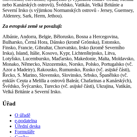
nebo Kanárských ostrovů), Švédsko, Vatikán, Velká Británie a
Severní Irsko (s výjimkou Normanských ostrovů - Jersey, Guernsey,
Aldenrey, Sark, Herm, Jethou).
Za evropské země se považují
:
Albánie, Andorra, Belgie, Bělorusko, Bosna a Hercegovina,
Bulharsko, Černá Hora, Dánsko (kromě Grónska), Estonsko,
Finsko, Francie, Gibraltar, Chorvatsko, Irsko (kromě Severního
Irska), Island, Itálie, Kosovo, Kypr, Lichtenštejnsko, Litva,
Lotyšsko, Lucembursko, Maďarsko, Makedonie, Malta, Moldavsko,
Monako, Německo, Nizozemsko, Norsko, Polsko, Portugalsko (vč.
Azor a Madeiry), Rakousko, Rumunsko, Rusko (vč. asijské části),
Řecko, S. Marino, Slovensko, Slovinsko, Srbsko, Španělsko (vč.
enkláv Ceuta a Melilla a ostrovů Baleár, Chafarinas a Kanárských),
Švédsko, Švýcarsko, Turecko (vč. asijské části), Ukrajina, Vatikán,
Velká Británie a Severní Irsko.
Úřad
O úřadě
e-podatelna
Úřední deska
Formuláře