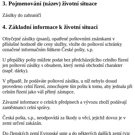
3. Pojmenování (název) životní situace
Zásilky do zahraničí
4. Základní informace k životní situaci
Obyčejné zásilky (psaní), opatřené poštovními známkami v
příslušné hodnotě dle ceny služby, vložte do poštovní schránky
označené informačním štítkem České pošty, s.p.
U přepážky pošty můžete podat bez předcházejícího celního řízení
jen poštovní zásilky s obsahem, který nemá obchodní charakter
(např. dárky).
V případě, že podáváte poštovní zásilku, u níž nebylo dosud
provedeno celní řízení, zmocňujete tím poštu k tomu, aby jednala při
celním řízení jako váš přímý zástupce.
Závazné informace o celních předpisech a vývozu zboží podávají
zaměstnanci celní správy.
Česká pošta, s.p., neodpovídá za škody u věcí, jejichž dovoz je v
zemi určení zakázán.
Do členských zemí Evropské unie a do některých dalších zemí (viz