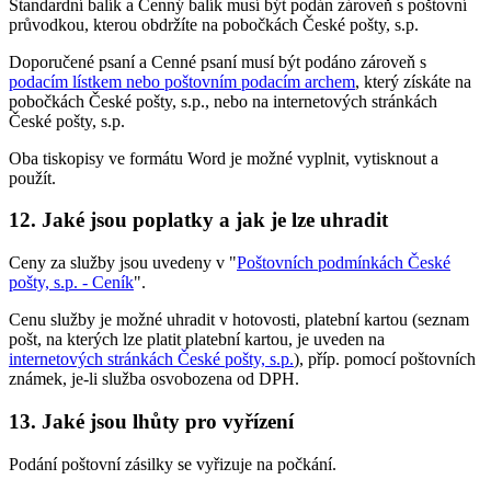
Standardní balík a Cenný balík musí být podán zároveň s poštovní
průvodkou, kterou obdržíte na pobočkách České pošty, s.p.
Doporučené psaní a Cenné psaní musí být podáno zároveň s
podacím lístkem nebo poštovním podacím archem
, který získáte na
pobočkách České pošty, s.p., nebo na internetových stránkách
České pošty, s.p.
Oba tiskopisy ve formátu Word je možné vyplnit, vytisknout a
použít.
12. Jaké jsou poplatky a jak je lze uhradit
Ceny za služby jsou uvedeny v "
Poštovních podmínkách České
pošty, s.p. - Ceník
".
Cenu služby je možné uhradit v hotovosti, platební kartou (seznam
pošt, na kterých lze platit platební kartou, je uveden na
internetových stránkách České pošty, s.p.
), příp. pomocí poštovních
známek, je-li služba osvobozena od DPH.
13. Jaké jsou lhůty pro vyřízení
Podání poštovní zásilky se vyřizuje na počkání.