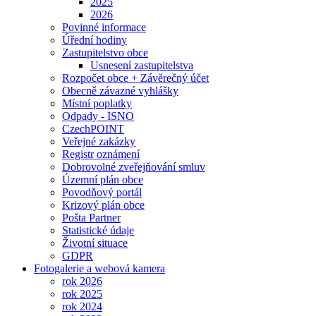
2025
2026
Povinné informace
Úřední hodiny
Zastupitelstvo obce
Usnesení zastupitelstva
Rozpočet obce + Závěrečný účet
Obecně závazné vyhlášky
Místní poplatky
Odpady - ISNO
CzechPOINT
Veřejné zakázky
Registr oznámení
Dobrovolné zveřejňování smluv
Územní plán obce
Povodňový portál
Krizový plán obce
Pošta Partner
Statistické údaje
Životní situace
GDPR
Fotogalerie a webová kamera
rok 2026
rok 2025
rok 2024