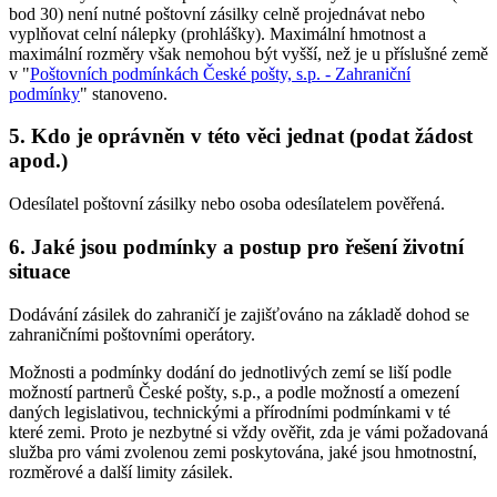
bod 30) není nutné poštovní zásilky celně projednávat nebo
vyplňovat celní nálepky (prohlášky). Maximální hmotnost a
maximální rozměry však nemohou být vyšší, než je u příslušné země
v "
Poštovních podmínkách České pošty, s.p. - Zahraniční
podmínky
" stanoveno.
5. Kdo je oprávněn v této věci jednat (podat žádost
apod.)
Odesílatel poštovní zásilky nebo osoba odesílatelem pověřená.
6. Jaké jsou podmínky a postup pro řešení životní
situace
Dodávání zásilek do zahraničí je zajišťováno na základě dohod se
zahraničními poštovními operátory.
Možnosti a podmínky dodání do jednotlivých zemí se liší podle
možností partnerů České pošty, s.p., a podle možností a omezení
daných legislativou, technickými a přírodními podmínkami v té
které zemi. Proto je nezbytné si vždy ověřit, zda je vámi požadovaná
služba pro vámi zvolenou zemi poskytována, jaké jsou hmotnostní,
rozměrové a další limity zásilek.