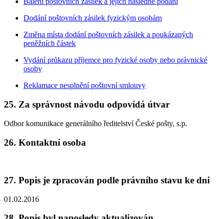
Balení poštovních zásilek a jejich následné podání
Dodání poštovních zásilek fyzickým osobám
Změna místa dodání poštovních zásilek a poukázaných
peněžních částek
Vydání průkazu příjemce pro fyzické osoby nebo právnické
osoby
Reklamace nesplnění poštovní smlouvy
25. Za správnost návodu odpovídá útvar
Odbor komunikace generálního ředitelství České pošty, s.p.
26. Kontaktní osoba
27. Popis je zpracován podle právního stavu ke dni
01.02.2016
28. Popis byl naposledy aktualizován