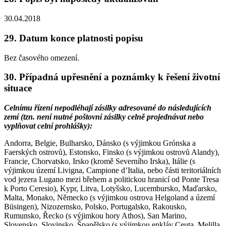
30.04.2018
29. Datum konce platnosti popisu
Bez časového omezení.
30. Případná upřesnění a poznámky k řešení životní
situace
Celnímu řízení nepodléhají zásilky adresované do následujících
zemí (tzn. není nutné poštovní zásilky celně projednávat nebo
vyplňovat celní prohlášky)
:
Andorra, Belgie, Bulharsko, Dánsko (s výjimkou Grónska a
Faerských ostrovů), Estonsko, Finsko (s výjimkou ostrovů Alandy),
Francie, Chorvatsko, Irsko (kromě Severního Irska), Itálie (s
výjimkou území Livigna, Campione d’Italia, nebo části teritoriálních
vod jezera Lugano mezi břehem a politickou hranicí od Ponte Tresa
k Porto Ceresio), Kypr, Litva, Lotyšsko, Lucembursko, Maďarsko,
Malta, Monako, Německo (s výjimkou ostrova Helgoland a území
Büsingen), Nizozemsko, Polsko, Portugalsko, Rakousko,
Rumunsko, Řecko (s výjimkou hory Athos), San Marino,
Slovensko, Slovinsko, Španělsko (s výjimkou enkláv Ceuta, Melilla