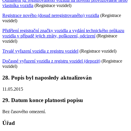
Odhlášení již registrovaného vozidla na nového provozovatele nebo
vlastníka vozidla
(Registrace vozidel)
Registrace nového (dosud neregistrovaného) vozidla
(Registrace
vozidel)
Přidělení registrační značky vozidla a vydání technického průkazu
vozidla v případě jejich ztráty, poškození, odcizení
(Registrace
vozidel)
Trvalé vyřazení vozidla z registru vozidel
(Registrace vozidel)
Dočasné vyřazení vozidla z registru vozidel (depozit)
(Registrace
vozidel)
28. Popis byl naposledy aktualizován
11.05.2015
29. Datum konce platnosti popisu
Bez časového omezení.
Úřad