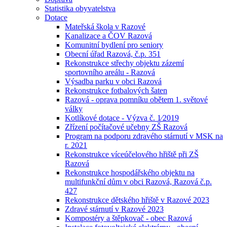
Statistika obyvatelstva
Dotace
Mateřská škola v Razové
Kanalizace a ČOV Razová
Komunitní bydlení pro seniory
Obecní úřad Razová, č.p. 351
Rekonstrukce střechy objektu zázemí
sportovního areálu - Razová
Výsadba parku v obci Razová
Rekonstrukce fotbalových šaten
Razová - oprava pomníku obětem 1. světové
války
Kotlíkové dotace - Výzva č. 1⁄2019
Zřízení počítačové učebny ZŠ Razová
Program na podporu zdravého stárnutí v MSK na
r. 2021
Rekonstrukce víceúčelového hřiště při ZŠ
Razová
Rekonstrukce hospodářského objektu na
multifunkční dům v obci Razová, Razová č.p.
427
Rekonstrukce dětského hřiště v Razové 2023
Zdravé stárnutí v Razové 2023
Kompostéry a štěpkovač - obec Razová