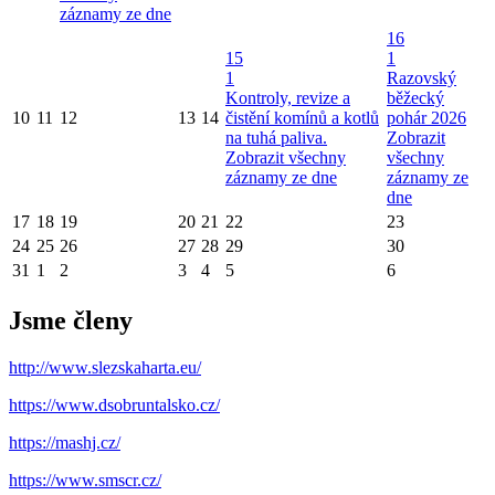
záznamy ze dne
16
15
1
1
Razovský
Kontroly, revize a
běžecký
10
11
12
13
14
čistění komínů a kotlů
pohár 2026
na tuhá paliva.
Zobrazit
Zobrazit všechny
všechny
záznamy ze dne
záznamy ze
dne
17
18
19
20
21
22
23
24
25
26
27
28
29
30
31
1
2
3
4
5
6
Jsme členy
http://www.slezskaharta.eu/
https://www.dsobruntalsko.cz/
https://mashj.cz/
https://www.smscr.cz/