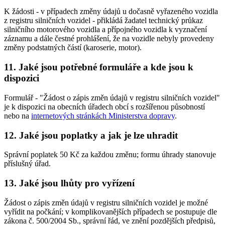
K žádosti - v případech změny údajů u dočasně vyřazeného vozidla
z registru silničních vozidel - přikládá žadatel technický průkaz
silničního motorového vozidla a přípojného vozidla k vyznačení
záznamu a dále čestné prohlášení, že na vozidle nebyly provedeny
změny podstatných částí (karoserie, motor).
11. Jaké jsou potřebné formuláře a kde jsou k
dispozici
Formulář - "Žádost o zápis změn údajů v registru silničních vozidel"
je k dispozici na obecních úřadech obcí s rozšířenou působností
nebo na
internetových stránkách Ministerstva dopravy
.
12. Jaké jsou poplatky a jak je lze uhradit
Správní poplatek 50 Kč za každou změnu; formu úhrady stanovuje
příslušný úřad.
13. Jaké jsou lhůty pro vyřízení
Žádost o zápis změn údajů v registru silničních vozidel je možné
vyřídit na počkání; v komplikovanějších případech se postupuje dle
zákona č. 500/2004 Sb., správní řád, ve znění pozdějších předpisů,