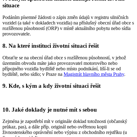
situace
Podáním písemné žádosti o zápis změn údajů v registru silničních
vozidel (a také v dokladech vozidla) na příslušný obecní úřad obce s
rozšířenou působností (ORP) v místě aktuálního pobytu nebo sídla
provozovatele.
8. Na které instituci životní situaci řešit
Obraťte se na obecní úřad obce s rozšířenou působností, v jehož
územním obvodu máte jako provozovatel motorového nebo
přípojného vozidla bydliště nebo místo podnikání, liší-li se od
bydliště, nebo sídlo; v Praze na
Magistrát hlavního města Prahy
.
9. Kde, s kým a kdy životní situaci řešit
10. Jaké doklady je nutné mít s sebou
Zejména je zapotřebí mít v originále doklad totožnosti (občanský
průkaz, pas), a dále příp. originál nebo ověřenou kopii
živnostenského oprávnění nebo výpisu z obchodního rejstříku (u