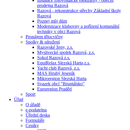
Instalace fotovoltaické elektrárny - obecní
prodejna Razová
Razová - rekonstrukce střechy Základní školy
Razová
Poznej můj dům
Modernizace klubovny a pořízení komunální
techniky v obci Razová
Pronájem tělocvičny
Spolky & sdružení
Razovské ženy, z.s.
Myslivecké spolek Razová, z.s.
Sokol Razová z.s.
EquiRelax Slezská Harta,z.s.
Yacht club Razová, z.s.
MAS Hrubý Jeseník
Mikroregion Slezská Harta
Svazek obcí "Bruntálsko"
Euroregion Praděd
Sport
Úřad
O úřadě
e-podatelna
Úřední deska
Formuláře
Ceníky