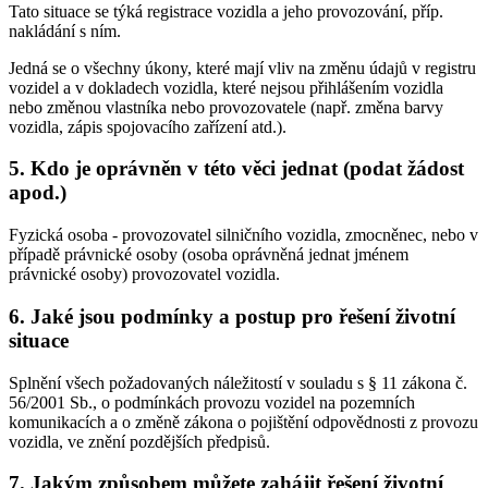
Tato situace se týká registrace vozidla a jeho provozování, příp.
nakládání s ním.
Jedná se o všechny úkony, které mají vliv na změnu údajů v registru
vozidel a v dokladech vozidla, které nejsou přihlášením vozidla
nebo změnou vlastníka nebo provozovatele (např. změna barvy
vozidla, zápis spojovacího zařízení atd.).
5. Kdo je oprávněn v této věci jednat (podat žádost
apod.)
Fyzická osoba - provozovatel silničního vozidla, zmocněnec, nebo v
případě právnické osoby (osoba oprávněná jednat jménem
právnické osoby) provozovatel vozidla.
6. Jaké jsou podmínky a postup pro řešení životní
situace
Splnění všech požadovaných náležitostí v souladu s § 11 zákona č.
56/2001 Sb., o podmínkách provozu vozidel na pozemních
komunikacích a o změně zákona o pojištění odpovědnosti z provozu
vozidla, ve znění pozdějších předpisů.
7. Jakým způsobem můžete zahájit řešení životní