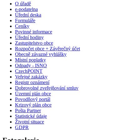
O úřadě
e-podatelna
Úřední deska
Formuláře
Ceníky
Povinné informace
Úřední hodiny
Zastupitelstvo obce
Rozpočet obce + Závěrečný účet
Obecně závazné vyhlášky
Místní poplatky
Odpady - ISNO
CzechPOINT
Veřejné zakázky
Registr oznámení
Dobrovolné zveřejňování smluv
Územní plán obce
Povodňový portál
Krizový plán obce
Pošta Partner
Statistické údaje
Životní situace
GDPR