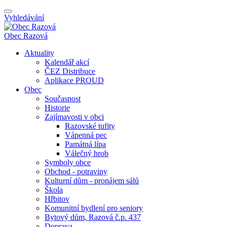
Vyhledávání
Obec
Razová
Aktuality
Kalendář akcí
ČEZ Distribuce
Aplikace PROUD
Obec
Současnost
Historie
Zajímavosti v obci
Razovské tufity
Vápenná pec
Památná lípa
Válečný hrob
Symboly obce
Obchod - potraviny
Kulturní dům - pronájem sálů
Škola
Hřbitov
Komunitní bydlení pro seniory
Bytový dům, Razová č.p. 437
Doprava