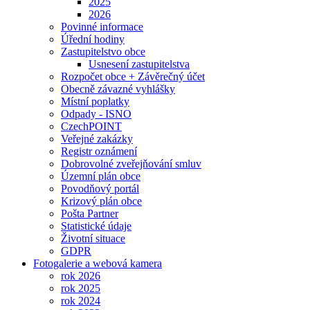
2025
2026
Povinné informace
Úřední hodiny
Zastupitelstvo obce
Usnesení zastupitelstva
Rozpočet obce + Závěrečný účet
Obecně závazné vyhlášky
Místní poplatky
Odpady - ISNO
CzechPOINT
Veřejné zakázky
Registr oznámení
Dobrovolné zveřejňování smluv
Územní plán obce
Povodňový portál
Krizový plán obce
Pošta Partner
Statistické údaje
Životní situace
GDPR
Fotogalerie a webová kamera
rok 2026
rok 2025
rok 2024