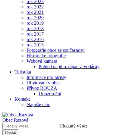
rok 2023
rok 2022
rok 2021
rok 2020
rok 2019
rok 2018
rok 2017
rok 2016
rok 2015
Fotografie obce ze současnosti
Historické fotografie
Webová kamera
Pohled na jiho-západ z Vodárny
Turistika
Informace pro turisty
Ubytování v obci
Přívoz ROUZA
Upozornění
Kontakt
Napište nám
Obec
Razová
Hledaný výraz
Hledat