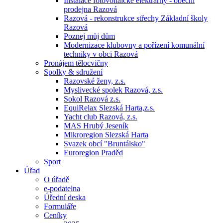
Instalace fotovoltaické elektrárny - obecní
prodejna Razová
Razová - rekonstrukce střechy Základní školy
Razová
Poznej můj dům
Modernizace klubovny a pořízení komunální
techniky v obci Razová
Pronájem tělocvičny
Spolky & sdružení
Razovské ženy, z.s.
Myslivecké spolek Razová, z.s.
Sokol Razová z.s.
EquiRelax Slezská Harta,z.s.
Yacht club Razová, z.s.
MAS Hrubý Jeseník
Mikroregion Slezská Harta
Svazek obcí "Bruntálsko"
Euroregion Praděd
Sport
Úřad
O úřadě
e-podatelna
Úřední deska
Formuláře
Ceníky