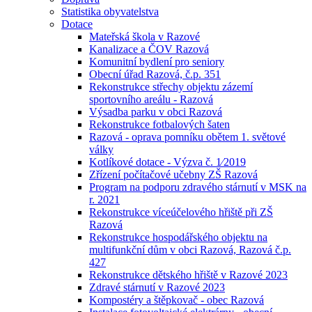
Statistika obyvatelstva
Dotace
Mateřská škola v Razové
Kanalizace a ČOV Razová
Komunitní bydlení pro seniory
Obecní úřad Razová, č.p. 351
Rekonstrukce střechy objektu zázemí
sportovního areálu - Razová
Výsadba parku v obci Razová
Rekonstrukce fotbalových šaten
Razová - oprava pomníku obětem 1. světové
války
Kotlíkové dotace - Výzva č. 1⁄2019
Zřízení počítačové učebny ZŠ Razová
Program na podporu zdravého stárnutí v MSK na
r. 2021
Rekonstrukce víceúčelového hřiště při ZŠ
Razová
Rekonstrukce hospodářského objektu na
multifunkční dům v obci Razová, Razová č.p.
427
Rekonstrukce dětského hřiště v Razové 2023
Zdravé stárnutí v Razové 2023
Kompostéry a štěpkovač - obec Razová