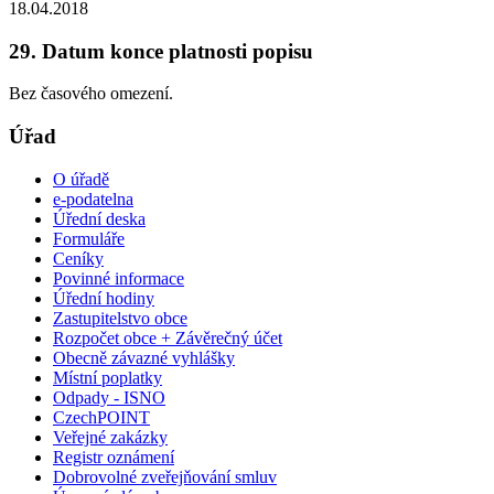
18.04.2018
29. Datum konce platnosti popisu
Bez časového omezení.
Úřad
O úřadě
e-podatelna
Úřední deska
Formuláře
Ceníky
Povinné informace
Úřední hodiny
Zastupitelstvo obce
Rozpočet obce + Závěrečný účet
Obecně závazné vyhlášky
Místní poplatky
Odpady - ISNO
CzechPOINT
Veřejné zakázky
Registr oznámení
Dobrovolné zveřejňování smluv