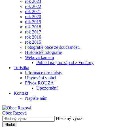
rok 2023
rok 2022
rok 2021
rok 2020
rok 2019
rok 2018
rok 2017
rok 2016
rok 2015
Fotografie obce ze současnosti
Historické fotografie
Webová kamera
Pohled na jiho-západ z Vodárny
Turistika
Informace pro turisty
Ubytování v obci
Přívoz ROUZA
Upozornění
Kontakt
Napište nám
Obec
Razová
Hledaný výraz
Hledat