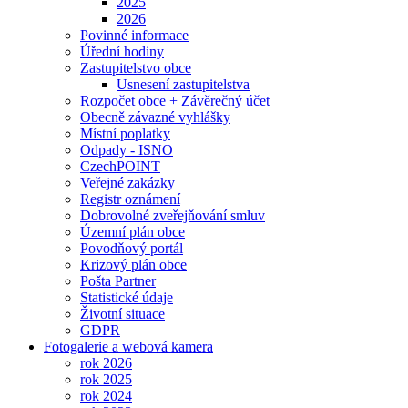
2025
2026
Povinné informace
Úřední hodiny
Zastupitelstvo obce
Usnesení zastupitelstva
Rozpočet obce + Závěrečný účet
Obecně závazné vyhlášky
Místní poplatky
Odpady - ISNO
CzechPOINT
Veřejné zakázky
Registr oznámení
Dobrovolné zveřejňování smluv
Územní plán obce
Povodňový portál
Krizový plán obce
Pošta Partner
Statistické údaje
Životní situace
GDPR
Fotogalerie a webová kamera
rok 2026
rok 2025
rok 2024