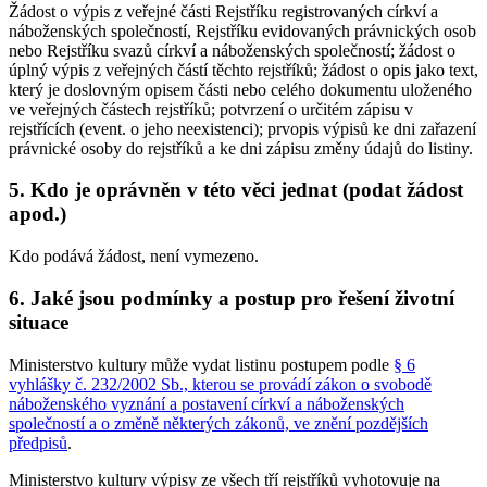
Žádost o výpis z veřejné části Rejstříku registrovaných církví a
náboženských společností, Rejstříku evidovaných právnických osob
nebo Rejstříku svazů církví a náboženských společností; žádost o
úplný výpis z veřejných částí těchto rejstříků; žádost o opis jako text,
který je doslovným opisem části nebo celého dokumentu uloženého
ve veřejných částech rejstříků; potvrzení o určitém zápisu v
rejstřících (event. o jeho neexistenci); prvopis výpisů ke dni zařazení
právnické osoby do rejstříků a ke dni zápisu změny údajů do listiny.
5. Kdo je oprávněn v této věci jednat (podat žádost
apod.)
Kdo podává žádost, není vymezeno.
6. Jaké jsou podmínky a postup pro řešení životní
situace
Ministerstvo kultury může vydat listinu postupem podle
§ 6
vyhlášky č. 232/2002 Sb., kterou se provádí zákon o svobodě
náboženského vyznání a postavení církví a náboženských
společností a o změně některých zákonů, ve znění pozdějších
předpisů
.
Ministerstvo kultury výpisy ze všech tří rejstříků vyhotovuje na