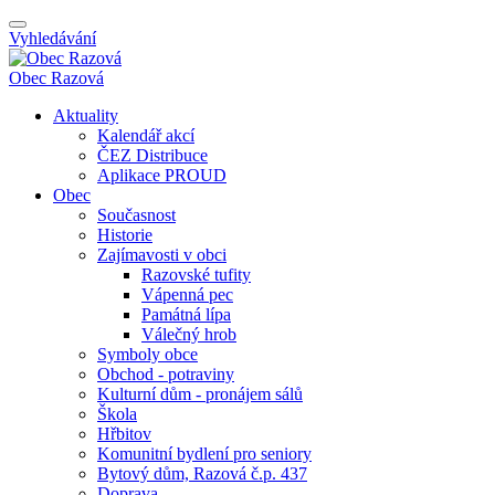
Vyhledávání
Obec
Razová
Aktuality
Kalendář akcí
ČEZ Distribuce
Aplikace PROUD
Obec
Současnost
Historie
Zajímavosti v obci
Razovské tufity
Vápenná pec
Památná lípa
Válečný hrob
Symboly obce
Obchod - potraviny
Kulturní dům - pronájem sálů
Škola
Hřbitov
Komunitní bydlení pro seniory
Bytový dům, Razová č.p. 437
Doprava