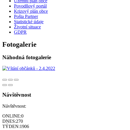
Územní plán obce
Povodňový portál
Krizový plán obce
Pošta Partner
Statistické údaje
Životní situace
GDPR
Fotogalerie
Náhodná fotogalerie
Návštěvnost
Návštěvnost:
ONLINE:
0
DNES:
270
TÝDEN:
1906