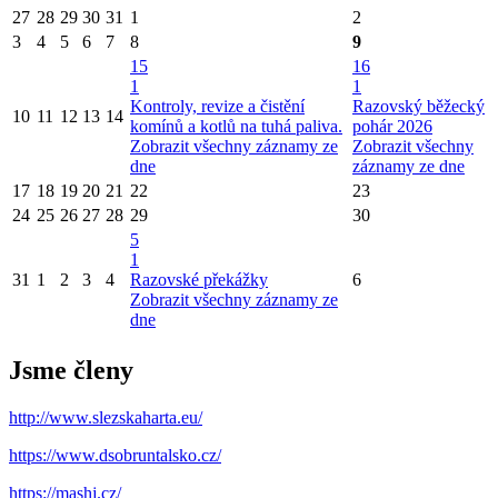
27
28
29
30
31
1
2
3
4
5
6
7
8
9
15
16
1
1
Kontroly, revize a čistění
Razovský běžecký
10
11
12
13
14
komínů a kotlů na tuhá paliva.
pohár 2026
Zobrazit všechny záznamy ze
Zobrazit všechny
dne
záznamy ze dne
17
18
19
20
21
22
23
24
25
26
27
28
29
30
5
1
31
1
2
3
4
Razovské překážky
6
Zobrazit všechny záznamy ze
dne
Jsme členy
http://www.slezskaharta.eu/
https://www.dsobruntalsko.cz/
https://mashj.cz/