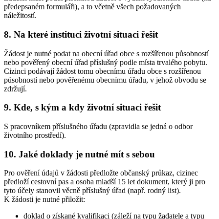
předepsaném formuláři), a to včetně všech požadovaných
náležitostí.
8. Na které instituci životní situaci řešit
Žádost je nutné podat na obecní úřad obce s rozšířenou působností
nebo pověřený obecní úřad příslušný podle místa trvalého pobytu.
Cizinci podávají žádost tomu obecnímu úřadu obce s rozšířenou
působností nebo pověřenému obecnímu úřadu, v jehož obvodu se
zdržují.
9. Kde, s kým a kdy životní situaci řešit
S pracovníkem příslušného úřadu (zpravidla se jedná o odbor
životního prostředí).
10. Jaké doklady je nutné mít s sebou
Pro ověření údajů v žádosti předložte občanský průkaz, cizinec
předloží cestovní pas a osoba mladší 15 let dokument, který ji pro
tyto účely stanovil věcně příslušný úřad (např. rodný list).
K žádosti je nutné přiložit:
doklad o získané kvalifikaci (záleží na typu žadatele a typu