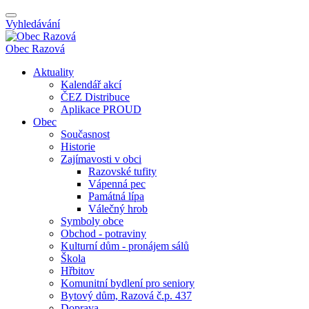
Vyhledávání
Obec
Razová
Aktuality
Kalendář akcí
ČEZ Distribuce
Aplikace PROUD
Obec
Současnost
Historie
Zajímavosti v obci
Razovské tufity
Vápenná pec
Památná lípa
Válečný hrob
Symboly obce
Obchod - potraviny
Kulturní dům - pronájem sálů
Škola
Hřbitov
Komunitní bydlení pro seniory
Bytový dům, Razová č.p. 437
Doprava