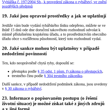
Vyhláška č. 197/2004 Sb., k provedení zákona o rybářství, ve znění
pozdějších předpisů
19. Jaké jsou opravné prostředky a jak se uplatňují
Jestliže vám bude vydání rybářského lístku odepřeno, můžete se ve
lhůtě 15 dnů ode dne doručení takovéhoto rozhodnutí odvolat k
místně příslušnému krajskému úřadu, a to prostřednictvím obecního
úřadu obce s rozšířenou působností, který toto rozhodnutí vydal.
20. Jaké sankce mohou být uplatněny v případě
nedodržení povinností
Ten, kdo neoprávněně chytá ryby, dopouští se:
přestupku podle
§ 35 odst. 1 písm. f) zákona o přestupcích
,
trestného činu podle
§ 304 trestního zákoníku
.
Další sankce, v případě nedodržení podmínek zákona, jsou uvedeny
v
§ 30 zákona o rybářství
.
23. Informace o popisovaném postupu (o řešení
životní situace) je možné získat také z jiných zdrojů
a v jiné formě