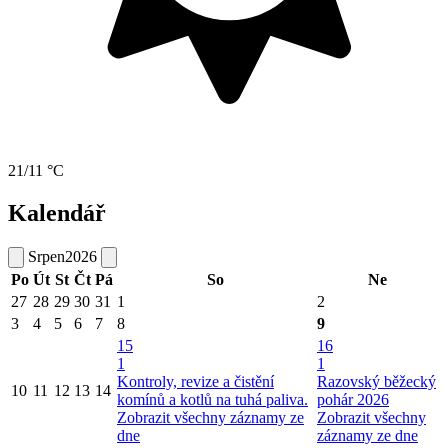
21/11 °C
Kalendář
Srpen
2026
Po
Út
St
Čt
Pá
So
Ne
27
28
29
30
31
1
2
3
4
5
6
7
8
9
15
16
1
1
Kontroly, revize a čistění
Razovský běžecký
10
11
12
13
14
komínů a kotlů na tuhá paliva.
pohár 2026
Zobrazit všechny záznamy ze
Zobrazit všechny
dne
záznamy ze dne