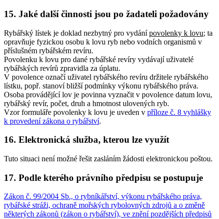
15. Jaké další činnosti jsou po žadateli požadovány
Rybářský lístek je doklad nezbytný pro vydání
povolenky k lovu
; ta
opravňuje fyzickou osobu k lovu ryb nebo vodních organismů v
příslušném rybářském revíru.
Povolenku k lovu pro dané rybářské revíry vydávají uživatelé
rybářských revírů zpravidla za úplatu.
V povolence označí uživatel rybářského revíru držitele rybářského
lístku, popř. stanoví bližší podmínky výkonu rybářského práva.
Osoba provádějící lov je povinna vyznačit v povolence datum lovu,
rybářský revír, počet, druh a hmotnost ulovených ryb.
Vzor formuláře povolenky k lovu je uveden v
příloze č. 8 vyhlášky
k provedení zákona o rybářství
.
16. Elektronická služba, kterou lze využít
Tuto situaci není možné řešit zasláním žádosti elektronickou poštou.
17. Podle kterého právního předpisu se postupuje
Zákon č. 99/2004 Sb., o rybníkářství, výkonu rybářského práva,
rybářské stráži, ochraně mořských rybolovných zdrojů a o změně
některých zákonů (zákon o rybářství), ve znění pozdějších předpisů