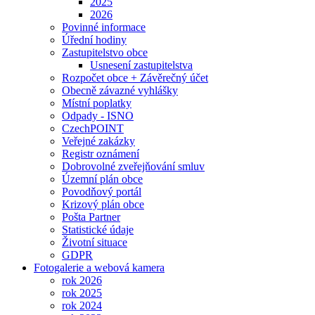
2025
2026
Povinné informace
Úřední hodiny
Zastupitelstvo obce
Usnesení zastupitelstva
Rozpočet obce + Závěrečný účet
Obecně závazné vyhlášky
Místní poplatky
Odpady - ISNO
CzechPOINT
Veřejné zakázky
Registr oznámení
Dobrovolné zveřejňování smluv
Územní plán obce
Povodňový portál
Krizový plán obce
Pošta Partner
Statistické údaje
Životní situace
GDPR
Fotogalerie a webová kamera
rok 2026
rok 2025
rok 2024