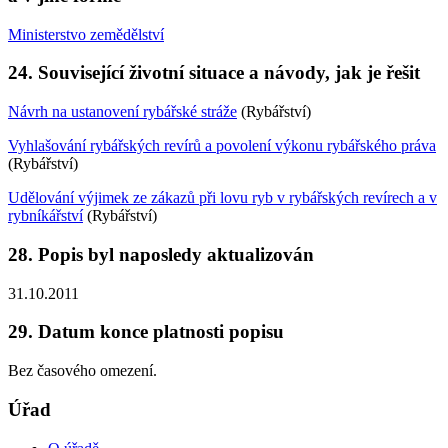
Ministerstvo zemědělství
24. Související životní situace a návody, jak je řešit
Návrh na ustanovení rybářské stráže
(Rybářství)
Vyhlašování rybářských revírů a povolení výkonu rybářského práva
(Rybářství)
Udělování výjimek ze zákazů při lovu ryb v rybářských revírech a v
rybníkářství
(Rybářství)
28. Popis byl naposledy aktualizován
31.10.2011
29. Datum konce platnosti popisu
Bez časového omezení.
Úřad