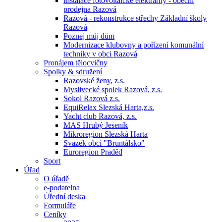
Instalace fotovoltaické elektrárny - obecní
prodejna Razová
Razová - rekonstrukce střechy Základní školy
Razová
Poznej můj dům
Modernizace klubovny a pořízení komunální
techniky v obci Razová
Pronájem tělocvičny
Spolky & sdružení
Razovské ženy, z.s.
Myslivecké spolek Razová, z.s.
Sokol Razová z.s.
EquiRelax Slezská Harta,z.s.
Yacht club Razová, z.s.
MAS Hrubý Jeseník
Mikroregion Slezská Harta
Svazek obcí "Bruntálsko"
Euroregion Praděd
Sport
Úřad
O úřadě
e-podatelna
Úřední deska
Formuláře
Ceníky