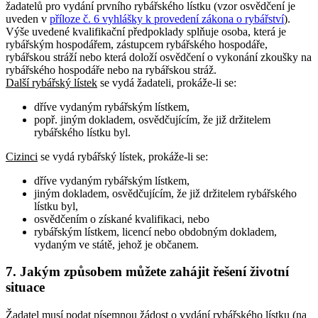
žadatelů pro vydání prvního rybářského lístku (vzor osvědčení je
uveden v
příloze č. 6 vyhlášky k provedení zákona o rybářství
).
Výše uvedené kvalifikační předpoklady splňuje osoba, která je
rybářským hospodářem, zástupcem rybářského hospodáře,
rybářskou stráží nebo která doloží osvědčení o vykonání zkoušky na
rybářského hospodáře nebo na rybářskou stráž.
Další rybářský lístek
se vydá žadateli, prokáže-li se:
dříve vydaným rybářským lístkem,
popř. jiným dokladem, osvědčujícím, že již držitelem
rybářského lístku byl.
Cizinci
se vydá rybářský lístek, prokáže-li se:
dříve vydaným rybářským lístkem,
jiným dokladem, osvědčujícím, že již držitelem rybářského
lístku byl,
osvědčením o získané kvalifikaci, nebo
rybářským lístkem, licencí nebo obdobným dokladem,
vydaným ve státě, jehož je občanem.
7. Jakým způsobem můžete zahájit řešení životní
situace
Žadatel musí podat písemnou žádost o vydání rybářského lístku (na