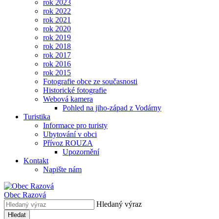
rok 2023
rok 2022
rok 2021
rok 2020
rok 2019
rok 2018
rok 2017
rok 2016
rok 2015
Fotografie obce ze současnosti
Historické fotografie
Webová kamera
Pohled na jiho-západ z Vodárny
Turistika
Informace pro turisty
Ubytování v obci
Přívoz ROUZA
Upozornění
Kontakt
Napište nám
Obec
Razová
Hledaný výraz
Hledat