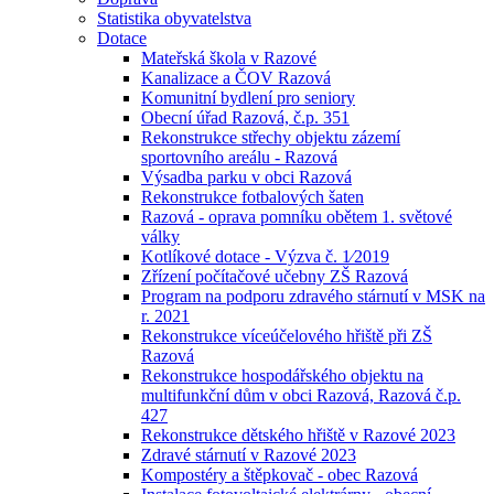
Statistika obyvatelstva
Dotace
Mateřská škola v Razové
Kanalizace a ČOV Razová
Komunitní bydlení pro seniory
Obecní úřad Razová, č.p. 351
Rekonstrukce střechy objektu zázemí
sportovního areálu - Razová
Výsadba parku v obci Razová
Rekonstrukce fotbalových šaten
Razová - oprava pomníku obětem 1. světové
války
Kotlíkové dotace - Výzva č. 1⁄2019
Zřízení počítačové učebny ZŠ Razová
Program na podporu zdravého stárnutí v MSK na
r. 2021
Rekonstrukce víceúčelového hřiště při ZŠ
Razová
Rekonstrukce hospodářského objektu na
multifunkční dům v obci Razová, Razová č.p.
427
Rekonstrukce dětského hřiště v Razové 2023
Zdravé stárnutí v Razové 2023
Kompostéry a štěpkovač - obec Razová