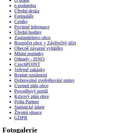
O úřadě
e-podatelna
Úřední deska
Formuláře
Ceníky
Povinné informace
Úřední hodiny
Zastupitelstvo obce
Rozpočet obce + Závěrečný účet
Obecně závazné vyhlášky
Místní poplatky
Odpady - ISNO
CzechPOINT
Veřejné zakázky
Registr oznámení
Dobrovolné zveřejňování smluv
Územní plán obce
Povodňový portál
Krizový plán obce
Pošta Partner
Statistické údaje
Životní situace
GDPR
Fotogalerie