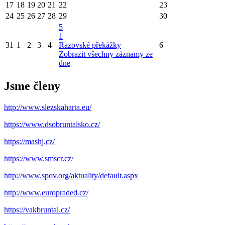
17
18
19
20
21
22
23
24
25
26
27
28
29
30
5
1
31
1
2
3
4
Razovské překážky
6
Zobrazit všechny záznamy ze
dne
Jsme členy
http://www.slezskaharta.eu/
https://www.dsobruntalsko.cz/
https://mashj.cz/
https://www.smscr.cz/
http://www.spov.org/aktuality/default.aspx
http://www.europraded.cz/
https://vakbruntal.cz/