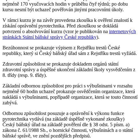
nejméně 170 vyučovacích hodin v průběhu čtyř týdnů; po dobu
kursu nesmí být uchazeč pověřován jinými pracovními úkoly.
V rámci kurzu je na závěr provedena zkouška k ověření znalostí k
získání oprávnění pyrotechnika. Před zkouškou se dokládá
potvrzení o absolvování kurzu (vzor je publikován na
internetových
stránkách Státní báňské správy České republiky
).
Bezúhonnost se prokazuje výpisem z Rejstříku trestů České
republiky, který si Český báňský úřad sám z Rejstříku trestů vyžádá.
Zdravotní způsobilost se prokazuje dokladem orgánů státní
zdravotní správy a úspěšné ukončení základní školy vysvědčením z
8. třídy (resp. 9. třídy).
Základní odbornou způsobilost pro práci s výbušninami v rozsahu
nejméně 60 hodin uchazeč prokazuje osvědčením organizace, která
nakládá s výbušninami, popřípadě organizace, která se touto činností
zabývá.
Odbornou způsobilost posuzuje a oprávnění k výkonu funkce
pyrotechnika vydává (na základě úspěšně vykonané zkoušky)
Český báňský úřad na základě pověření dle § 38 odst. 5 písm. a)
zákona č. 61/1988 Sb., o hornické činnosti, výbušninách a o státní
báňské správě, ve znění pozdějších předpisů.