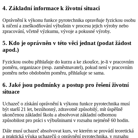
4. Základní informace k životní situaci
Oprávnění k výkonu funkce pyrotechnika opravňuje fyzickou osobu
k ničení a zneškodňování výbušnin v procesu jejich výroby nebo
zpracování, včetně výzkumu, vývoje a pokusné výroby.
5. Kdo je oprávněn v této věci jednat (podat žádost
apod.)
Fyzickou osobu přihlašuje do kurzu a ke zkoušce, je-li v pracovním
poměru, organizace (resp. zaměstnavatel), pokud není v pracovním
poměru nebo obdobném poměru, přihlašuje se sama.
6. Jaké jsou podmínky a postup pro řešení životní
situace
Uchazeč o získání oprávnění k výkonu funkce pyrotechnika musí
být starší 21 let, bezúhonný, zdravotně způsobilý, mít úspěšně
ukončenou základní školu a absolvovat základní odbornou
způsobilost pro práci s výbušninami v rozsahu nejméně 60 hodin.
Dále musí uchazeč absolvovat kurs, ve kterém se provádí teoretická
a praktická výuka uchazečů o oprávnění pyrotechnika, v rozsahu