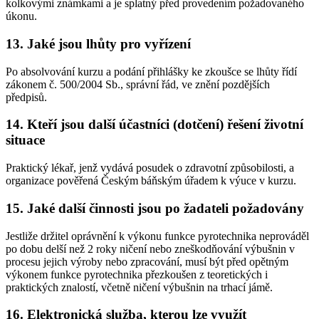
kolkovými známkami a je splatný před provedením požadovaného
úkonu.
13. Jaké jsou lhůty pro vyřízení
Po absolvování kurzu a podání přihlášky ke zkoušce se lhůty řídí
zákonem č. 500/2004 Sb., správní řád, ve znění pozdějších
předpisů.
14. Kteří jsou další účastníci (dotčení) řešení životní
situace
Praktický lékař, jenž vydává posudek o zdravotní způsobilosti, a
organizace pověřená Českým báňským úřadem k výuce v kurzu.
15. Jaké další činnosti jsou po žadateli požadovány
Jestliže držitel oprávnění k výkonu funkce pyrotechnika neprováděl
po dobu delší než 2 roky ničení nebo zneškodňování výbušnin v
procesu jejich výroby nebo zpracování, musí být před opětným
výkonem funkce pyrotechnika přezkoušen z teoretických i
praktických znalostí, včetně ničení výbušnin na trhací jámě.
16. Elektronická služba, kterou lze využít