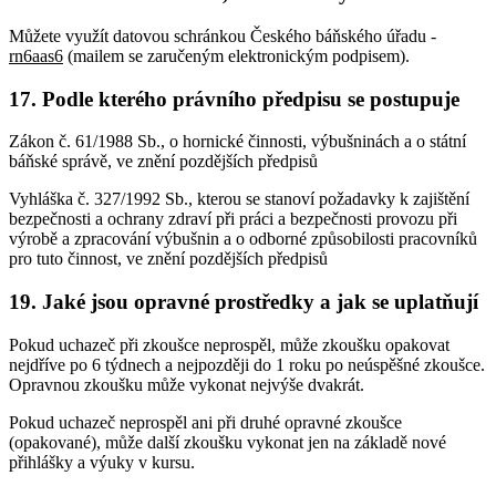
Můžete využít datovou schránkou Českého báňského úřadu -
rn6aas6
(mailem se zaručeným elektronickým podpisem).
17. Podle kterého právního předpisu se postupuje
Zákon č. 61/1988 Sb., o hornické činnosti, výbušninách a o státní
báňské správě, ve znění pozdějších předpisů
Vyhláška č. 327/1992 Sb., kterou se stanoví požadavky k zajištění
bezpečnosti a ochrany zdraví při práci a bezpečnosti provozu při
výrobě a zpracování výbušnin a o odborné způsobilosti pracovníků
pro tuto činnost, ve znění pozdějších předpisů
19. Jaké jsou opravné prostředky a jak se uplatňují
Pokud uchazeč při zkoušce neprospěl, může zkoušku opakovat
nejdříve po 6 týdnech a nejpozději do 1 roku po neúspěšné zkoušce.
Opravnou zkoušku může vykonat nejvýše dvakrát.
Pokud uchazeč neprospěl ani při druhé opravné zkoušce
(opakované), může další zkoušku vykonat jen na základě nové
přihlášky a výuky v kursu.