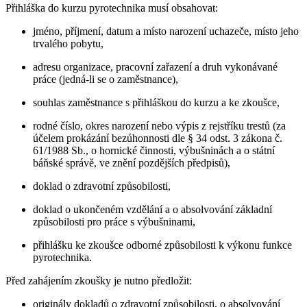
Přihláška do kurzu pyrotechnika musí obsahovat:
jméno, příjmení, datum a místo narození uchazeče, místo jeho
trvalého pobytu,
adresu organizace, pracovní zařazení a druh vykonávané
práce (jedná-li se o zaměstnance),
souhlas zaměstnance s přihláškou do kurzu a ke zkoušce,
rodné číslo, okres narození nebo výpis z rejstříku trestů (za
účelem prokázání bezúhonnosti dle § 34 odst. 3 zákona č.
61/1988 Sb., o hornické činnosti, výbušninách a o státní
báňské správě, ve znění pozdějších předpisů),
doklad o zdravotní způsobilosti,
doklad o ukončeném vzdělání a o absolvování základní
způsobilosti pro práce s výbušninami,
přihlášku ke zkoušce odborné způsobilosti k výkonu funkce
pyrotechnika.
Před zahájením zkoušky je nutno předložit:
originály dokladů o zdravotní způsobilosti, o absolvování