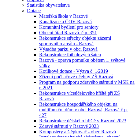
Statistika obyvatelstva
Dotace
Mateřská škola v Razové
Kanalizace a ČOV Razová
Komunitní bydlení pro seniory
Obecní úřad Razová, č.p. 351
Rekonstrukce střechy objektu zázemí
sportovního areálu - Razová
Výsadba parku v obci Razová
Rekonstrukce fotbalových šaten
Razová - oprava pomníku obětem 1. světové
války
Kotlíkové dotace - Výzva č. 1⁄2019
Zřízení počítačové učebny ZŠ Razová
Program na podporu zdravého stárnutí v MSK na
r. 2021
Rekonstrukce víceúčelového hřiště při ZŠ
Razová
Rekonstrukce hospodářského objektu na
multifunkční dům v obci Razová, Razová č.p.
427
Rekonstrukce dětského hřiště v Razové 2023
Zdravé stárnutí v Razové 2023
Kompostéry a štěpkovač - obec Razová