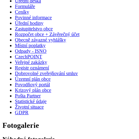
Úřední deska
Formuláře
Ceníky
Povinné informace
Úřední hodiny
Zastupitelstvo obce
Rozpočet obce + Závěrečný účet
Obecně závazné vyhlášky
Místní poplatky
Odpady - ISNO
CzechPOINT
Veřejné zakázky
Registr oznámení
Dobrovolné zveřejňování smluv
Územní plán obce
Povodňový portál
Krizový plán obce
Pošta Partner
Statistické údaje
Životní situace
GDPR
Fotogalerie