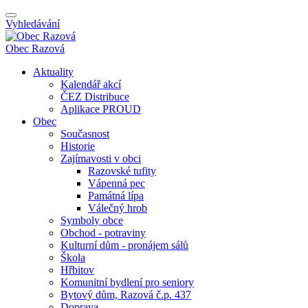
Vyhledávání
Obec
Razová
Aktuality
Kalendář akcí
ČEZ Distribuce
Aplikace PROUD
Obec
Současnost
Historie
Zajímavosti v obci
Razovské tufity
Vápenná pec
Památná lípa
Válečný hrob
Symboly obce
Obchod - potraviny
Kulturní dům - pronájem sálů
Škola
Hřbitov
Komunitní bydlení pro seniory
Bytový dům, Razová č.p. 437
Doprava