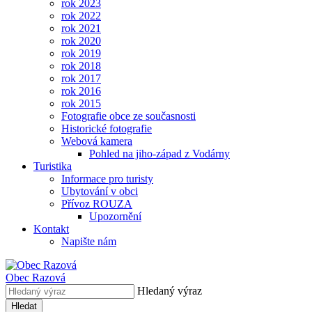
rok 2023
rok 2022
rok 2021
rok 2020
rok 2019
rok 2018
rok 2017
rok 2016
rok 2015
Fotografie obce ze současnosti
Historické fotografie
Webová kamera
Pohled na jiho-západ z Vodárny
Turistika
Informace pro turisty
Ubytování v obci
Přívoz ROUZA
Upozornění
Kontakt
Napište nám
Obec
Razová
Hledaný výraz
Hledat