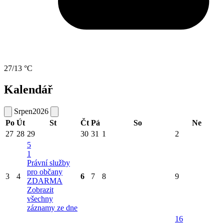
27/13 °C
Kalendář
Srpen
2026
Po
Út
St
Čt
Pá
So
Ne
27
28
29
30
31
1
2
5
1
Právní služby
pro občany
3
4
6
7
8
9
ZDARMA
Zobrazit
všechny
záznamy ze dne
16