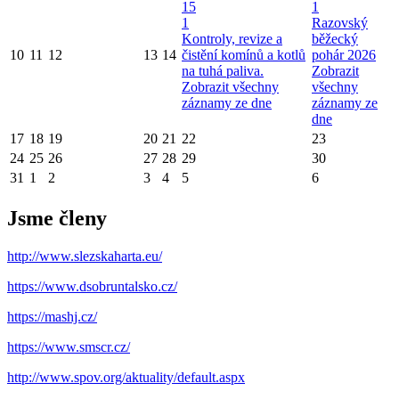
15
1
1
Razovský
Kontroly, revize a
běžecký
10
11
12
13
14
čistění komínů a kotlů
pohár 2026
na tuhá paliva.
Zobrazit
Zobrazit všechny
všechny
záznamy ze dne
záznamy ze
dne
17
18
19
20
21
22
23
24
25
26
27
28
29
30
31
1
2
3
4
5
6
Jsme členy
http://www.slezskaharta.eu/
https://www.dsobruntalsko.cz/
https://mashj.cz/
https://www.smscr.cz/
http://www.spov.org/aktuality/default.aspx