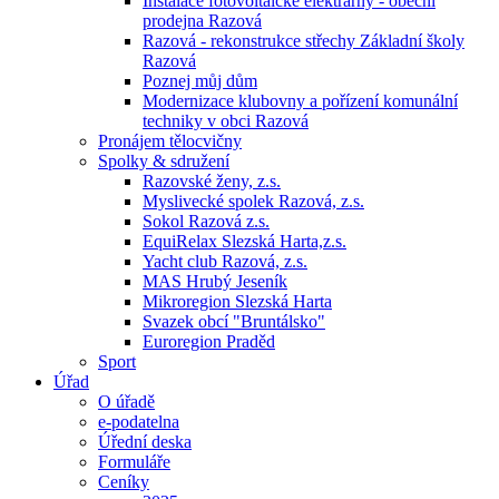
Instalace fotovoltaické elektrárny - obecní
prodejna Razová
Razová - rekonstrukce střechy Základní školy
Razová
Poznej můj dům
Modernizace klubovny a pořízení komunální
techniky v obci Razová
Pronájem tělocvičny
Spolky & sdružení
Razovské ženy, z.s.
Myslivecké spolek Razová, z.s.
Sokol Razová z.s.
EquiRelax Slezská Harta,z.s.
Yacht club Razová, z.s.
MAS Hrubý Jeseník
Mikroregion Slezská Harta
Svazek obcí "Bruntálsko"
Euroregion Praděd
Sport
Úřad
O úřadě
e-podatelna
Úřední deska
Formuláře
Ceníky