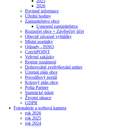
2025
2026
Povinné informace
Úřední hodiny
Zastupitelstvo obce
Usnesení zastupitelstva
Rozpočet obce + Závěrečný účet
Obecně závazné vyhlášky
Místní poplatky
Odpady - ISNO
CzechPOINT
Veřejné zakázky
Registr oznámení
Dobrovolné zveřejňování smluv
Územní plán obce
Povodňový portál
Krizový plán obce
Pošta Partner
Statistické údaje
Životní situace
GDPR
Fotogalerie a webová kamera
rok 2026
rok 2025
rok 2024