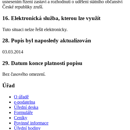
usnesením řízení zastaví a rozhodnutí o udělení státního občanství
České republiky zruší.
16. Elektronická služba, kterou lze využít
Tuto situaci nelze řešit elektronicky.
28. Popis byl naposledy aktualizován
03.03.2014
29. Datum konce platnosti popisu
Bez časového omezení.
Úřad
O úřadě
e-podatelna
Úřední deska
Formuláře
Ceníky
Povinné informace
Úřední hodiny