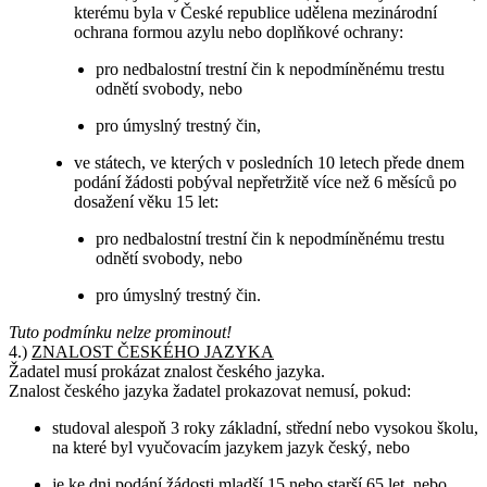
kterému byla v České republice udělena mezinárodní
ochrana formou azylu nebo doplňkové ochrany:
pro nedbalostní trestní čin k nepodmíněnému trestu
odnětí svobody, nebo
pro úmyslný trestný čin,
ve státech, ve kterých v posledních 10 letech přede dnem
podání žádosti pobýval nepřetržitě více než 6 měsíců po
dosažení věku 15 let:
pro nedbalostní trestní čin k nepodmíněnému trestu
odnětí svobody, nebo
pro úmyslný trestný čin.
Tuto podmínku nelze prominout!
4.)
ZNALOST ČESKÉHO JAZYKA
Žadatel musí prokázat znalost českého jazyka.
Znalost českého jazyka žadatel prokazovat nemusí, pokud:
studoval alespoň 3 roky základní, střední nebo vysokou školu,
na které byl vyučovacím jazykem jazyk český, nebo
je ke dni podání žádosti mladší 15 nebo starší 65 let, nebo