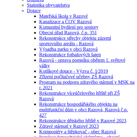
Statistika obyvatelstva
Dotace
Mateřská škola v Razové
Kanalizace a ČOV Razová
Komunitní bydlení pro seniory
Obecní úřad Razová, č.p. 351
Rekonstrukce střechy objektu zázemí
sportovního areálu - Razová
Výsadba parku v obci Razová
Rekonstrukce fotbalových šaten
Razová - oprava pomníku obětem 1. světové
války
Kotlíkové dotace - Výzva č. 1⁄2019
Zřízení počítačové učebny ZŠ Razová
Program na podporu zdravého stárnutí v MSK na
r. 2021
Rekonstrukce víceúčelového hřiště při ZŠ
Razová
Rekonstrukce hospodářského objektu na
multifunkční dům v obci Razová, Razová č.p.
427
Rekonstrukce dětského hřiště v Razové 2023
Zdravé stárnutí v Razové 2023
Kompostéry a štěpkovač - obec Razová