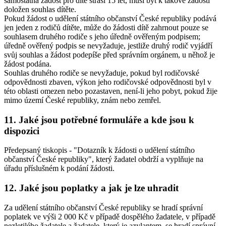
samostatná žádost pro dítě straší 15 let, musí být k takové žádosti
doložen souhlas dítěte.
Pokud žádost o udělení státního občanství České republiky podává
jen jeden z rodičů dítěte, může do žádosti dítě zahrnout pouze se
souhlasem druhého rodiče s jeho úředně ověřeným podpisem;
úředně ověřený podpis se nevyžaduje, jestliže druhý rodič vyjádří
svůj souhlas a žádost podepíše před správním orgánem, u něhož je
žádost podána.
Souhlas druhého rodiče se nevyžaduje, pokud byl rodičovské
odpovědnosti zbaven, výkon jeho rodičovské odpovědnosti byl v
této oblasti omezen nebo pozastaven, není-li jeho pobyt, pokud žije
mimo území České republiky, znám nebo zemřel.
11. Jaké jsou potřebné formuláře a kde jsou k
dispozici
Předepsaný tiskopis - "Dotazník k žádosti o udělení státního
občanství České republiky", který žadatel obdrží a vyplňuje na
úřadu příslušném k podání žádosti.
12. Jaké jsou poplatky a jak je lze uhradit
Za udělení státního občanství České republiky se hradí správní
poplatek ve výši 2 000 Kč v případě dospělého žadatele, v případě
nezletilého žadatele a žadatele, který je azylantem, se hradí správní