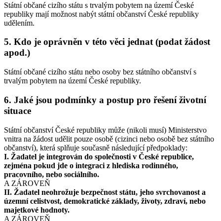
Státní občané cizího státu s trvalým pobytem na území České
republiky mají možnost nabýt státní občanství České republiky
udělením.
5. Kdo je oprávněn v této věci jednat (podat žádost
apod.)
Státní občané cizího státu nebo osoby bez státního občanství s
trvalým pobytem na území České republiky.
6. Jaké jsou podmínky a postup pro řešení životní
situace
Státní občanství České republiky může (nikoli musí) Ministerstvo
vnitra na žádost udělit pouze osobě (cizinci nebo osobě bez státního
občanství), která splňuje současně následující předpoklady:
I. Žadatel je integrován do společnosti v České republice,
zejména pokud jde o integraci z hlediska rodinného,
pracovního, nebo sociálního.
A ZÁROVEŇ
II. Žadatel neohrožuje bezpečnost státu, jeho svrchovanost a
územní celistvost, demokratické základy, životy, zdraví, nebo
majetkové hodnoty.
A ZÁROVEŇ