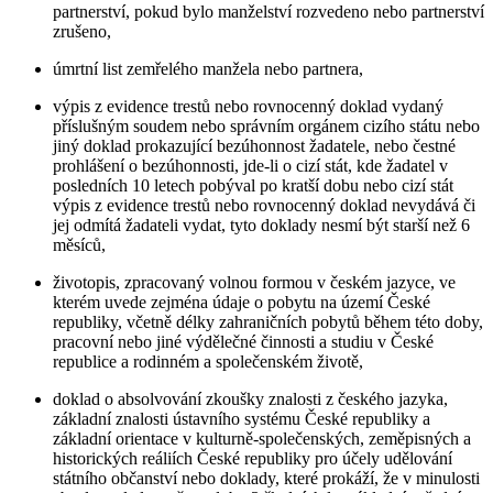
partnerství, pokud bylo manželství rozvedeno nebo partnerství
zrušeno,
úmrtní list zemřelého manžela nebo partnera,
výpis z evidence trestů nebo rovnocenný doklad vydaný
příslušným soudem nebo správním orgánem cizího státu nebo
jiný doklad prokazující bezúhonnost žadatele, nebo čestné
prohlášení o bezúhonnosti, jde-li o cizí stát, kde žadatel v
posledních 10 letech pobýval po kratší dobu nebo cizí stát
výpis z evidence trestů nebo rovnocenný doklad nevydává či
jej odmítá žadateli vydat, tyto doklady nesmí být starší než 6
měsíců,
životopis, zpracovaný volnou formou v českém jazyce, ve
kterém uvede zejména údaje o pobytu na území České
republiky, včetně délky zahraničních pobytů během této doby,
pracovní nebo jiné výdělečné činnosti a studiu v České
republice a rodinném a společenském životě,
doklad o absolvování zkoušky znalosti z českého jazyka,
základní znalosti ústavního systému České republiky a
základní orientace v kulturně-společenských, zeměpisných a
historických reáliích České republiky pro účely udělování
státního občanství nebo doklady, které prokáží, že v minulosti