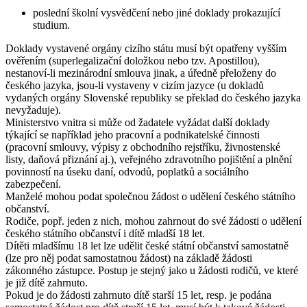
poslední školní vysvědčení nebo jiné doklady prokazující
studium.
Doklady vystavené orgány cizího státu musí být opatřeny vyšším
ověřením (superlegalizační doložkou nebo tzv. Apostillou),
nestanoví-li mezinárodní smlouva jinak, a úředně přeloženy do
českého jazyka, jsou-li vystaveny v cizím jazyce (u dokladů
vydaných orgány Slovenské republiky se překlad do českého jazyka
nevyžaduje).
Ministerstvo vnitra si může od žadatele vyžádat další doklady
týkající se například jeho pracovní a podnikatelské činnosti
(pracovní smlouvy, výpisy z obchodního rejstříku, živnostenské
listy, daňová přiznání aj.), veřejného zdravotního pojištění a plnění
povinností na úseku daní, odvodů, poplatků a sociálního
zabezpečení.
Manželé mohou podat společnou žádost o udělení českého státního
občanství.
Rodiče, popř. jeden z nich, mohou zahrnout do své žádosti o udělení
českého státního občanství i dítě mladší 18 let.
Dítěti mladšímu 18 let lze udělit české státní občanství samostatně
(lze pro něj podat samostatnou žádost) na základě žádosti
zákonného zástupce. Postup je stejný jako u žádosti rodičů, ve které
je již dítě zahrnuto.
Pokud je do žádosti zahrnuto dítě starší 15 let, resp. je podána