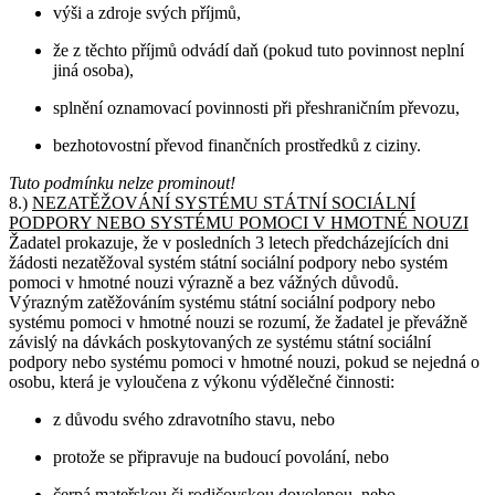
výši a zdroje svých příjmů,
že z těchto příjmů odvádí daň (pokud tuto povinnost neplní
jiná osoba),
splnění oznamovací povinnosti při přeshraničním převozu,
bezhotovostní převod finančních prostředků z ciziny.
Tuto podmínku nelze prominout!
8.)
NEZATĚŽOVÁNÍ SYSTÉMU STÁTNÍ SOCIÁLNÍ
PODPORY NEBO SYSTÉMU POMOCI V HMOTNÉ NOUZI
Žadatel prokazuje, že v posledních 3 letech předcházejících dni
žádosti nezatěžoval systém státní sociální podpory nebo systém
pomoci v hmotné nouzi výrazně a bez vážných důvodů.
Výrazným zatěžováním systému státní sociální podpory nebo
systému pomoci v hmotné nouzi se rozumí, že žadatel je převážně
závislý na dávkách poskytovaných ze systému státní sociální
podpory nebo systému pomoci v hmotné nouzi, pokud se nejedná o
osobu, která je vyloučena z výkonu výdělečné činnosti:
z důvodu svého zdravotního stavu, nebo
protože se připravuje na budoucí povolání, nebo
čerpá mateřskou či rodičovskou dovolenou, nebo