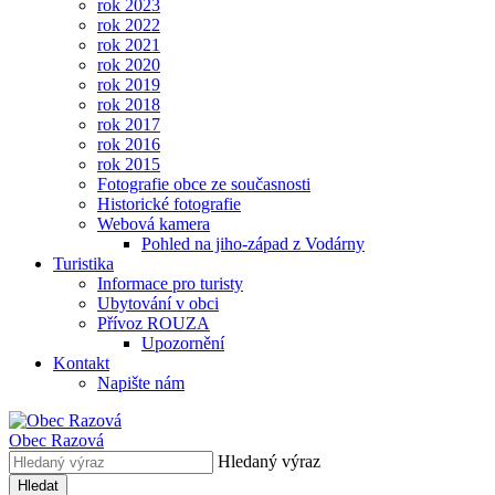
rok 2023
rok 2022
rok 2021
rok 2020
rok 2019
rok 2018
rok 2017
rok 2016
rok 2015
Fotografie obce ze současnosti
Historické fotografie
Webová kamera
Pohled na jiho-západ z Vodárny
Turistika
Informace pro turisty
Ubytování v obci
Přívoz ROUZA
Upozornění
Kontakt
Napište nám
Obec
Razová
Hledaný výraz
Hledat