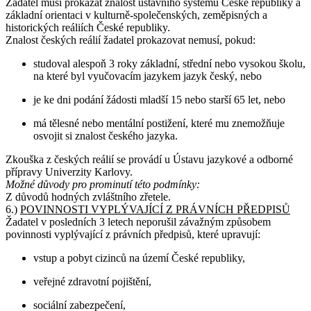
Žadatel musí prokázat znalost ústavního systému České republiky a
základní orientaci v kulturně-společenských, zeměpisných a
historických reáliích České republiky.
Znalost českých reálií žadatel prokazovat nemusí, pokud:
studoval alespoň 3 roky základní, střední nebo vysokou školu,
na které byl vyučovacím jazykem jazyk český, nebo
je ke dni podání žádosti mladší 15 nebo starší 65 let, nebo
má tělesné nebo mentální postižení, které mu znemožňuje
osvojit si znalost českého jazyka.
Zkouška z českých reálií se provádí u Ústavu jazykové a odborné
přípravy Univerzity Karlovy.
Možné důvody pro prominutí této podmínky:
Z důvodů hodných zvláštního zřetele.
6.)
POVINNOSTI VYPLÝVAJÍCÍ Z PRÁVNÍCH PŘEDPISŮ
Žadatel v posledních 3 letech neporušil závažným způsobem
povinnosti vyplývající z právních předpisů, které upravují:
vstup a pobyt cizinců na území České republiky,
veřejné zdravotní pojištění,
sociální zabezpečení,