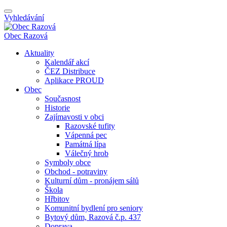
Vyhledávání
Obec
Razová
Aktuality
Kalendář akcí
ČEZ Distribuce
Aplikace PROUD
Obec
Současnost
Historie
Zajímavosti v obci
Razovské tufity
Vápenná pec
Památná lípa
Válečný hrob
Symboly obce
Obchod - potraviny
Kulturní dům - pronájem sálů
Škola
Hřbitov
Komunitní bydlení pro seniory
Bytový dům, Razová č.p. 437
Doprava