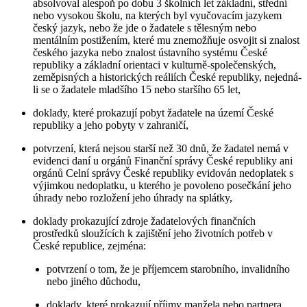
absolvoval alespoň po dobu 3 školních let základní, střední
nebo vysokou školu, na kterých byl vyučovacím jazykem
český jazyk, nebo že jde o žadatele s tělesným nebo
mentálním postižením, které mu znemožňuje osvojit si znalost
českého jazyka nebo znalost ústavního systému České
republiky a základní orientaci v kulturně-společenských,
zeměpisných a historických reáliích České republiky, nejedná-
li se o žadatele mladšího 15 nebo staršího 65 let,
doklady, které prokazují pobyt žadatele na území České
republiky a jeho pobyty v zahraničí,
potvrzení, která nejsou starší než 30 dnů, že žadatel nemá v
evidenci daní u orgánů Finanční správy České republiky ani
orgánů Celní správy České republiky evidován nedoplatek s
výjimkou nedoplatku, u kterého je povoleno posečkání jeho
úhrady nebo rozložení jeho úhrady na splátky,
doklady prokazující zdroje žadatelových finančních
prostředků sloužících k zajištění jeho životních potřeb v
České republice, zejména:
potvrzení o tom, že je příjemcem starobního, invalidního
nebo jiného důchodu,
doklady, které prokazují příjmy manžela nebo partnera,