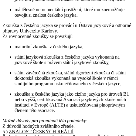
má tělesné nebo mentální postižení, které mu znemožňuje
osvojit si znalost českého jazyka.
Zkouška z českého jazyka se provádí u Ústavu jazykové a odborné
přípravy Univerzity Karlovy.
Za rovnocenné zkoušky se považují:
maturitní zkouška z českého jazyka,
státní jazyková zkouška z českého jazyka vykonaná na
jazykové škole s právem státní jazykové zkoušky,
státní závěrečná zkouška, státní rigorózní zkouška či státní
doktorská zkouška vykonaná na vysoké škole v rámci
studijního programu uskutečňovaného v českém jazyce,
zkouška z českého jazyka jako cizího jazyka pro úroveň B1
nebo vyšší, certifikovaná Asociací jazykových zkušebních
institucí v Evropě (ALTE) a uskutečňovaná plnoprávným
členem této asociace.
Možné důvody pro prominutí této podmínky:
Z důvodů hodných zvláštního zřetele.
5.)
ZNALOST ČESKÝCH REÁLIÍ