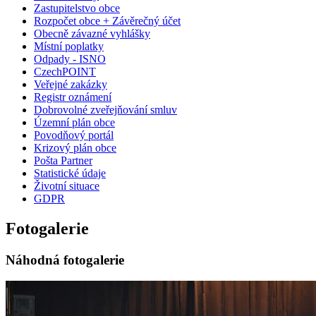
Zastupitelstvo obce
Rozpočet obce + Závěrečný účet
Obecně závazné vyhlášky
Místní poplatky
Odpady - ISNO
CzechPOINT
Veřejné zakázky
Registr oznámení
Dobrovolné zveřejňování smluv
Územní plán obce
Povodňový portál
Krizový plán obce
Pošta Partner
Statistické údaje
Životní situace
GDPR
Fotogalerie
Náhodná fotogalerie