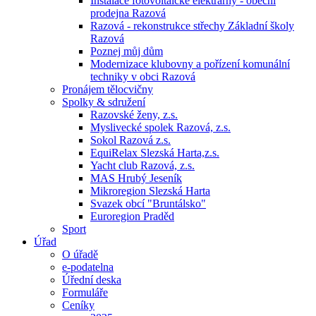
Instalace fotovoltaické elektrárny - obecní
prodejna Razová
Razová - rekonstrukce střechy Základní školy
Razová
Poznej můj dům
Modernizace klubovny a pořízení komunální
techniky v obci Razová
Pronájem tělocvičny
Spolky & sdružení
Razovské ženy, z.s.
Myslivecké spolek Razová, z.s.
Sokol Razová z.s.
EquiRelax Slezská Harta,z.s.
Yacht club Razová, z.s.
MAS Hrubý Jeseník
Mikroregion Slezská Harta
Svazek obcí "Bruntálsko"
Euroregion Praděd
Sport
Úřad
O úřadě
e-podatelna
Úřední deska
Formuláře
Ceníky