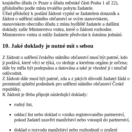
krajského úřadu (v Praze u úřadu městské části Praha 1 až 22),
příslušného podle místa trvalého pobytu žadatele.
Úřad příslušný k podání žádosti vyplní se žadatelem dotazník a
žádost o udělení státního občanství se svým stanoviskem,
stanoviskem obecního úřadu z místa bydliště žadatele a dalšími
doklady zašle Ministerstvu vnitra, které o žádosti rozhodne.
Ministerstvo vnitra si může žadatele předvolat k ústnímu jednání.
10. Jaké doklady je nutné mít s sebou
Z žádosti o udělení českého státního občanství musí být patrné, kdo
ji podává, které věci se týká, co sleduje a kterému orgánu je určena;
dále by měla být podepsána a datována a také je vhodné ji i stručně
odůvodnit.
Z žádosti dále musí být patrné, zda a z jakých důvodů žadatel žádá o
prominutí splnění podmínek pro udělení státního občanství České
republiky.
K žádosti je třeba připojit následující doklady:
rodný list,
oddací list nebo doklad o vzniku registrovaného partnerství,
pokud žadatel uzavřel manželství nebo vstoupil do partnerství,
doklad o rozvodu manželství nebo rozhodnutí o zrušení