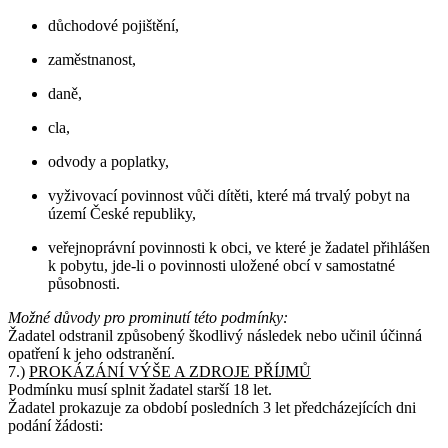
důchodové pojištění,
zaměstnanost,
daně,
cla,
odvody a poplatky,
vyživovací povinnost vůči dítěti, které má trvalý pobyt na
území České republiky,
veřejnoprávní povinnosti k obci, ve které je žadatel přihlášen
k pobytu, jde-li o povinnosti uložené obcí v samostatné
působnosti.
Možné důvody pro prominutí této podmínky:
Žadatel odstranil způsobený škodlivý následek nebo učinil účinná
opatření k jeho odstranění.
7.)
PROKÁZÁNÍ VÝŠE A ZDROJE PŘÍJMŮ
Podmínku musí splnit žadatel starší 18 let.
Žadatel prokazuje za období posledních 3 let předcházejících dni
podání žádosti: