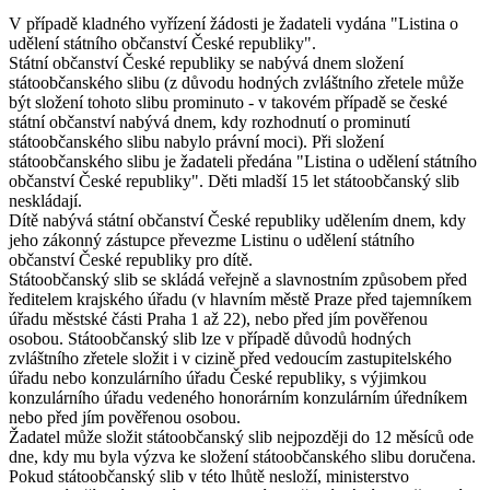
V případě kladného vyřízení žádosti je žadateli vydána "Listina o
udělení státního občanství České republiky".
Státní občanství České republiky se nabývá dnem složení
státoobčanského slibu (z důvodu hodných zvláštního zřetele může
být složení tohoto slibu prominuto - v takovém případě se české
státní občanství nabývá dnem, kdy rozhodnutí o prominutí
státoobčanského slibu nabylo právní moci). Při složení
státoobčanského slibu je žadateli předána "Listina o udělení státního
občanství České republiky". Děti mladší 15 let státoobčanský slib
neskládají.
Dítě nabývá státní občanství České republiky udělením dnem, kdy
jeho zákonný zástupce převezme Listinu o udělení státního
občanství České republiky pro dítě.
Státoobčanský slib se skládá veřejně a slavnostním způsobem před
ředitelem krajského úřadu (v hlavním městě Praze před tajemníkem
úřadu městské části Praha 1 až 22), nebo před jím pověřenou
osobou. Státoobčanský slib lze v případě důvodů hodných
zvláštního zřetele složit i v cizině před vedoucím zastupitelského
úřadu nebo konzulárního úřadu České republiky, s výjimkou
konzulárního úřadu vedeného honorárním konzulárním úředníkem
nebo před jím pověřenou osobou.
Žadatel může složit státoobčanský slib nejpozději do 12 měsíců ode
dne, kdy mu byla výzva ke složení státoobčanského slibu doručena.
Pokud státoobčanský slib v této lhůtě nesloží, ministerstvo