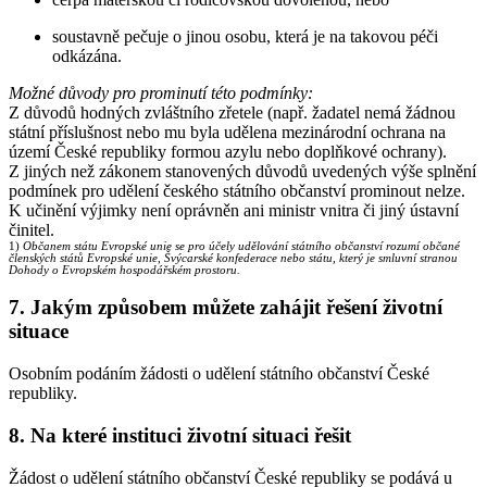
soustavně pečuje o jinou osobu, která je na takovou péči
odkázána.
Možné důvody pro prominutí této podmínky:
Z důvodů hodných zvláštního zřetele (např. žadatel nemá žádnou
státní příslušnost nebo mu byla udělena mezinárodní ochrana na
území České republiky formou azylu nebo doplňkové ochrany).
Z jiných než zákonem stanovených důvodů uvedených výše splnění
podmínek pro udělení českého státního občanství prominout nelze.
K učinění výjimky není oprávněn ani ministr vnitra či jiný ústavní
činitel.
1)
Občanem státu Evropské unie se pro účely udělování státního občanství rozumí občané
členských států Evropské unie, Švýcarské konfederace nebo státu, který je smluvní stranou
Dohody o Evropském hospodářském prostoru.
7. Jakým způsobem můžete zahájit řešení životní
situace
Osobním podáním žádosti o udělení státního občanství České
republiky.
8. Na které instituci životní situaci řešit
Žádost o udělení státního občanství České republiky se podává u