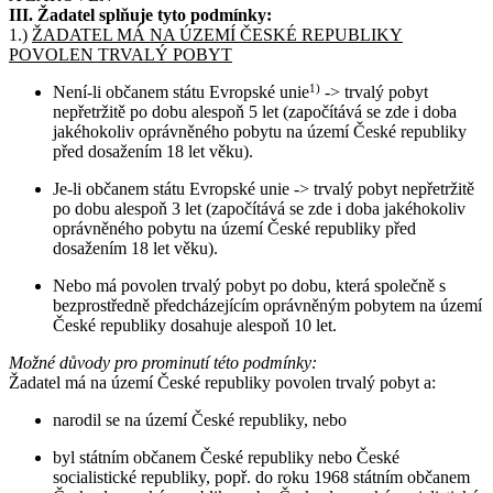
III. Žadatel splňuje tyto podmínky:
1.)
ŽADATEL MÁ NA ÚZEMÍ ČESKÉ REPUBLIKY
POVOLEN TRVALÝ POBYT
Není-li občanem státu Evropské unie
1)
-> trvalý pobyt
nepřetržitě po dobu alespoň 5 let (započítává se zde i doba
jakéhokoliv oprávněného pobytu na území České republiky
před dosažením 18 let věku).
Je-li občanem státu Evropské unie -> trvalý pobyt nepřetržitě
po dobu alespoň 3 let (započítává se zde i doba jakéhokoliv
oprávněného pobytu na území České republiky před
dosažením 18 let věku).
Nebo má povolen trvalý pobyt po dobu, která společně s
bezprostředně předcházejícím oprávněným pobytem na území
České republiky dosahuje alespoň 10 let.
Možné důvody pro prominutí této podmínky:
Žadatel má na území České republiky povolen trvalý pobyt a:
narodil se na území České republiky, nebo
byl státním občanem České republiky nebo České
socialistické republiky, popř. do roku 1968 státním občanem