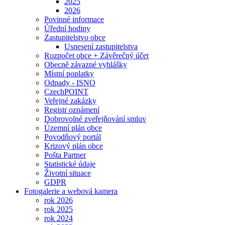
2025
2026
Povinné informace
Úřední hodiny
Zastupitelstvo obce
Usnesení zastupitelstva
Rozpočet obce + Závěrečný účet
Obecně závazné vyhlášky
Místní poplatky
Odpady - ISNO
CzechPOINT
Veřejné zakázky
Registr oznámení
Dobrovolné zveřejňování smluv
Územní plán obce
Povodňový portál
Krizový plán obce
Pošta Partner
Statistické údaje
Životní situace
GDPR
Fotogalerie a webová kamera
rok 2026
rok 2025
rok 2024