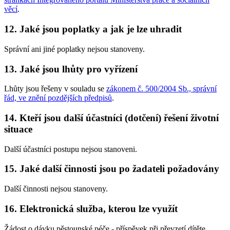
věcí
.
12. Jaké jsou poplatky a jak je lze uhradit
Správní ani jiné poplatky nejsou stanoveny.
13. Jaké jsou lhůty pro vyřízení
Lhůty jsou řešeny v souladu se
zákonem č. 500/2004 Sb., správní
řád, ve znění pozdějších předpisů
.
14. Kteří jsou další účastníci (dotčení) řešení životní
situace
Další účastníci postupu nejsou stanoveni.
15. Jaké další činnosti jsou po žadateli požadovány
Další činnosti nejsou stanoveny.
16. Elektronická služba, kterou lze využít
Žádost o dávku pěstounské péče - příspěvek při převzetí dítěte