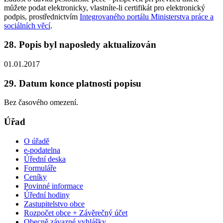
můžete podat elektronicky, vlastníte-li certifikát pro elektronický
podpis, prostřednictvím
Integrovaného portálu Ministerstva práce a
sociálních věcí
.
28. Popis byl naposledy aktualizován
01.01.2017
29. Datum konce platnosti popisu
Bez časového omezení.
Úřad
O úřadě
e-podatelna
Úřední deska
Formuláře
Ceníky
Povinné informace
Úřední hodiny
Zastupitelstvo obce
Rozpočet obce + Závěrečný účet
Obecně závazné vyhlášky