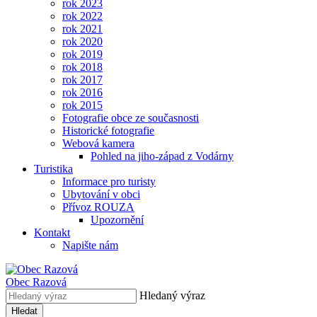
rok 2023
rok 2022
rok 2021
rok 2020
rok 2019
rok 2018
rok 2017
rok 2016
rok 2015
Fotografie obce ze současnosti
Historické fotografie
Webová kamera
Pohled na jiho-západ z Vodárny
Turistika
Informace pro turisty
Ubytování v obci
Přívoz ROUZA
Upozornění
Kontakt
Napište nám
Obec
Razová
Hledaný výraz
Hledat