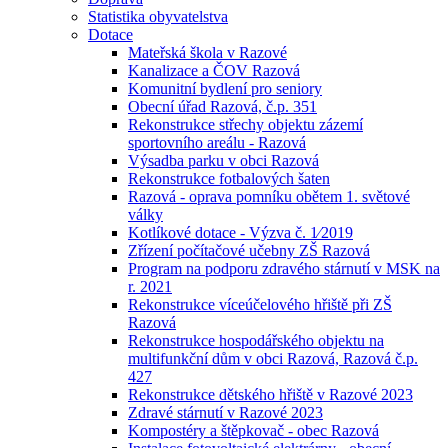
Statistika obyvatelstva
Dotace
Mateřská škola v Razové
Kanalizace a ČOV Razová
Komunitní bydlení pro seniory
Obecní úřad Razová, č.p. 351
Rekonstrukce střechy objektu zázemí
sportovního areálu - Razová
Výsadba parku v obci Razová
Rekonstrukce fotbalových šaten
Razová - oprava pomníku obětem 1. světové
války
Kotlíkové dotace - Výzva č. 1⁄2019
Zřízení počítačové učebny ZŠ Razová
Program na podporu zdravého stárnutí v MSK na
r. 2021
Rekonstrukce víceúčelového hřiště při ZŠ
Razová
Rekonstrukce hospodářského objektu na
multifunkční dům v obci Razová, Razová č.p.
427
Rekonstrukce dětského hřiště v Razové 2023
Zdravé stárnutí v Razové 2023
Kompostéry a štěpkovač - obec Razová