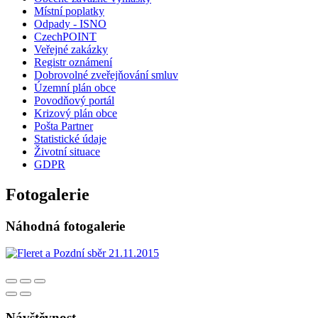
Místní poplatky
Odpady - ISNO
CzechPOINT
Veřejné zakázky
Registr oznámení
Dobrovolné zveřejňování smluv
Územní plán obce
Povodňový portál
Krizový plán obce
Pošta Partner
Statistické údaje
Životní situace
GDPR
Fotogalerie
Náhodná fotogalerie
Návštěvnost