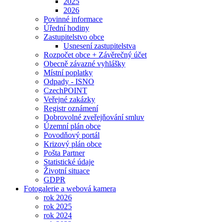
2025
2026
Povinné informace
Úřední hodiny
Zastupitelstvo obce
Usnesení zastupitelstva
Rozpočet obce + Závěrečný účet
Obecně závazné vyhlášky
Místní poplatky
Odpady - ISNO
CzechPOINT
Veřejné zakázky
Registr oznámení
Dobrovolné zveřejňování smluv
Územní plán obce
Povodňový portál
Krizový plán obce
Pošta Partner
Statistické údaje
Životní situace
GDPR
Fotogalerie a webová kamera
rok 2026
rok 2025
rok 2024