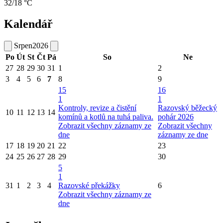
32/18 °C
Kalendář
Srpen
2026
Po
Út
St
Čt
Pá
So
Ne
27
28
29
30
31
1
2
3
4
5
6
7
8
9
15
16
1
1
Kontroly, revize a čistění
Razovský běžecký
10
11
12
13
14
komínů a kotlů na tuhá paliva.
pohár 2026
Zobrazit všechny záznamy ze
Zobrazit všechny
dne
záznamy ze dne
17
18
19
20
21
22
23
24
25
26
27
28
29
30
5
1
31
1
2
3
4
Razovské překážky
6
Zobrazit všechny záznamy ze
dne