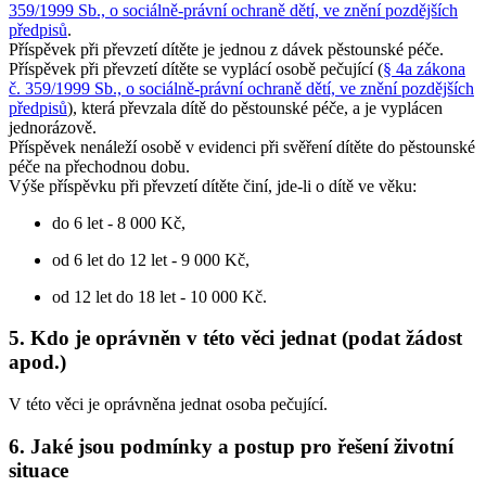
359/1999 Sb., o sociálně-právní ochraně dětí, ve znění pozdějších
předpisů
.
Příspěvek při převzetí dítěte je jednou z dávek pěstounské péče.
Příspěvek při převzetí dítěte se vyplácí osobě pečující (
§ 4a zákona
č. 359/1999 Sb., o sociálně-právní ochraně dětí, ve znění pozdějších
předpisů
), která převzala dítě do pěstounské péče, a je vyplácen
jednorázově.
Příspěvek nenáleží osobě v evidenci při svěření dítěte do pěstounské
péče na přechodnou dobu.
Výše příspěvku při převzetí dítěte činí, jde-li o dítě ve věku:
do 6 let - 8 000 Kč,
od 6 let do 12 let - 9 000 Kč,
od 12 let do 18 let - 10 000 Kč.
5. Kdo je oprávněn v této věci jednat (podat žádost
apod.)
V této věci je oprávněna jednat osoba pečující.
6. Jaké jsou podmínky a postup pro řešení životní
situace