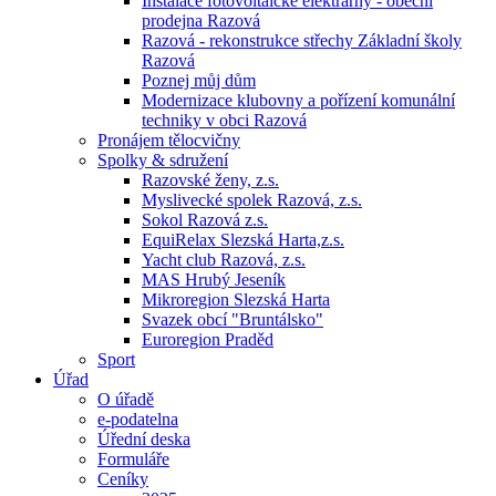
Instalace fotovoltaické elektrárny - obecní
prodejna Razová
Razová - rekonstrukce střechy Základní školy
Razová
Poznej můj dům
Modernizace klubovny a pořízení komunální
techniky v obci Razová
Pronájem tělocvičny
Spolky & sdružení
Razovské ženy, z.s.
Myslivecké spolek Razová, z.s.
Sokol Razová z.s.
EquiRelax Slezská Harta,z.s.
Yacht club Razová, z.s.
MAS Hrubý Jeseník
Mikroregion Slezská Harta
Svazek obcí "Bruntálsko"
Euroregion Praděd
Sport
Úřad
O úřadě
e-podatelna
Úřední deska
Formuláře
Ceníky