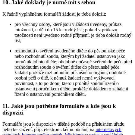
10. Jaké doklady je nutné mít s sebou
K řádně vyplněnému formuláři žádosti je třeba doložit:
pro všechny osoby, které jsou v žádosti uvedeny, průkaz
totožnosti, u dětí do 15 let rodný list; pokud v průkazu
totožnosti není uvedeno rodné příjmení, je třeba doložit rodný
list,
rozhodnutí o svěření uvedeného dítěte do pěstounské péče
nebo rozhodnutí soudu, kterým byl žadatel ustanoven jako
poručník tohoto dítěte; obdobně dočasné svěření do péče před
rozhodnutím soudu o svěření dítěte do pěstounské péče
žadatel prokáže rozhodnutím příslušného orgánu; obdobně
osobní péči o dítě, k němuž žadatel nemá vyživovací
povinnost, a to po dobu, kterou probíhá soudní řízení o
ustanovení poručníkem dítěte, prokáže dokladem o zahájení
řízení o ustanovení poručníkem dítěti.
11. Jaké jsou potřebné formuláře a kde jsou k
dispozici
Formuláře jsou k dispozici v tištěné podobě na příslušném úřadu
nebo ke stažení, příp. elektronickému podání, na
internetových
stránkách Integrovaného portálu Ministerstva práce a sociálních