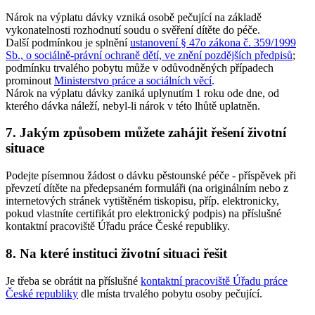
Nárok na výplatu dávky vzniká osobě pečující na základě
vykonatelnosti rozhodnutí soudu o svěření dítěte do péče.
Další podmínkou je splnění
ustanovení § 47o zákona č. 359/1999
Sb., o sociálně-právní ochraně dětí, ve znění pozdějších předpisů
;
podmínku trvalého pobytu může v odůvodněných případech
prominout
Ministerstvo práce a sociálních věcí
.
Nárok na výplatu dávky zaniká uplynutím 1 roku ode dne, od
kterého dávka náleží, nebyl-li nárok v této lhůtě uplatněn.
7. Jakým způsobem můžete zahájit řešení životní
situace
Podejte písemnou žádost o dávku pěstounské péče - příspěvek při
převzetí dítěte na předepsaném formuláři (na originálním nebo z
internetových stránek vytištěném tiskopisu, příp. elektronicky,
pokud vlastníte certifikát pro elektronický podpis) na příslušné
kontaktní pracoviště Úřadu práce České republiky.
8. Na které instituci životní situaci řešit
Je třeba se obrátit na příslušné
kontaktní pracoviště Úřadu práce
České republiky
dle místa trvalého pobytu osoby pečující.