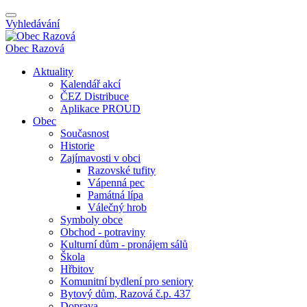
Vyhledávání
Obec
Razová
Aktuality
Kalendář akcí
ČEZ Distribuce
Aplikace PROUD
Obec
Současnost
Historie
Zajímavosti v obci
Razovské tufity
Vápenná pec
Památná lípa
Válečný hrob
Symboly obce
Obchod - potraviny
Kulturní dům - pronájem sálů
Škola
Hřbitov
Komunitní bydlení pro seniory
Bytový dům, Razová č.p. 437
Doprava