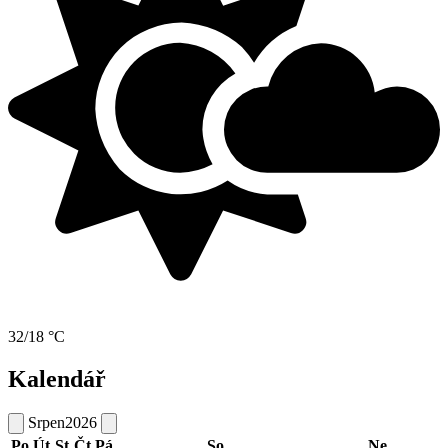
32/18 °C
Kalendář
Srpen
2026
Po
Út
St
Čt
Pá
So
Ne