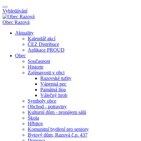
Vyhledávání
Obec
Razová
Aktuality
Kalendář akcí
ČEZ Distribuce
Aplikace PROUD
Obec
Současnost
Historie
Zajímavosti v obci
Razovské tufity
Vápenná pec
Památná lípa
Válečný hrob
Symboly obce
Obchod - potraviny
Kulturní dům - pronájem sálů
Škola
Hřbitov
Komunitní bydlení pro seniory
Bytový dům, Razová č.p. 437
Doprava