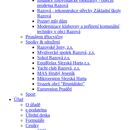
Instalace fotovoltaické elektrárny - obecní
prodejna Razová
Razová - rekonstrukce střechy Základní školy
Razová
Poznej můj dům
Modernizace klubovny a pořízení komunální
techniky v obci Razová
Pronájem tělocvičny
Spolky & sdružení
Razovské ženy, z.s.
Myslivecké spolek Razová, z.s.
Sokol Razová z.s.
EquiRelax Slezská Harta,z.s.
Yacht club Razová, z.s.
MAS Hrubý Jeseník
Mikroregion Slezská Harta
Svazek obcí "Bruntálsko"
Euroregion Praděd
Sport
Úřad
O úřadě
e-podatelna
Úřední deska
Formuláře
Ceníky