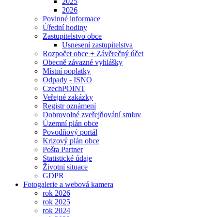
2025
2026
Povinné informace
Úřední hodiny
Zastupitelstvo obce
Usnesení zastupitelstva
Rozpočet obce + Závěrečný účet
Obecně závazné vyhlášky
Místní poplatky
Odpady - ISNO
CzechPOINT
Veřejné zakázky
Registr oznámení
Dobrovolné zveřejňování smluv
Územní plán obce
Povodňový portál
Krizový plán obce
Pošta Partner
Statistické údaje
Životní situace
GDPR
Fotogalerie a webová kamera
rok 2026
rok 2025
rok 2024