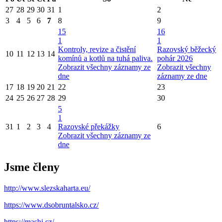
27
28
29
30
31
1
2
3
4
5
6
7
8
9
15
16
1
1
Kontroly, revize a čistění
Razovský běžecký
10
11
12
13
14
komínů a kotlů na tuhá paliva.
pohár 2026
Zobrazit všechny záznamy ze
Zobrazit všechny
dne
záznamy ze dne
17
18
19
20
21
22
23
24
25
26
27
28
29
30
5
1
31
1
2
3
4
Razovské překážky
6
Zobrazit všechny záznamy ze
dne
Jsme členy
http://www.slezskaharta.eu/
https://www.dsobruntalsko.cz/
https://mashj.cz/