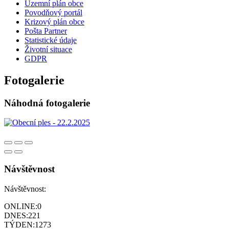
Územní plán obce
Povodňový portál
Krizový plán obce
Pošta Partner
Statistické údaje
Životní situace
GDPR
Fotogalerie
Náhodná fotogalerie
Návštěvnost
Návštěvnost:
ONLINE:
0
DNES:
221
TÝDEN:
1273