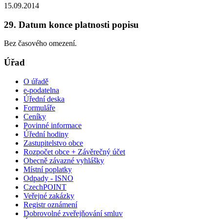
15.09.2014
29. Datum konce platnosti popisu
Bez časového omezení.
Úřad
O úřadě
e-podatelna
Úřední deska
Formuláře
Ceníky
Povinné informace
Úřední hodiny
Zastupitelstvo obce
Rozpočet obce + Závěrečný účet
Obecně závazné vyhlášky
Místní poplatky
Odpady - ISNO
CzechPOINT
Veřejné zakázky
Registr oznámení
Dobrovolné zveřejňování smluv