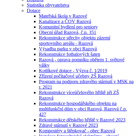
Statistika obyvatelstva
Dotace
Mateřská škola v Razové
Kanalizace a ČOV Razová
Komunitní bydlení pro seniory
Obecní úřad Razová, č.p. 351
Rekonstrukce střechy objektu zázemí
sportovního areálu - Razová
Výsadba parku v obci Razová
Rekonstrukce fotbalových šaten
Razová - oprava pomníku obětem 1. světové
války
Kotlíkové dotace - Výzva č. 1⁄2019
Zřízení počítačové učebny ZŠ Razová
Program na podporu zdravého stárnutí v MSK na
r. 2021
Rekonstrukce víceúčelového hřiště při ZŠ
Razová
Rekonstrukce hospodářského objektu na
multifunkční dům v obci Razová, Razová č.p.
427
Rekonstrukce dětského hřiště v Razové 2023
Zdravé stárnutí v Razové 2023
Kompostéry a štěpkovač - obec Razová