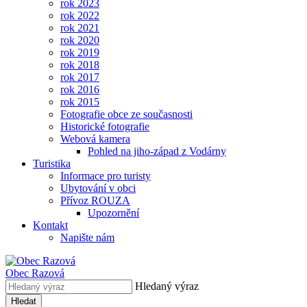
rok 2023
rok 2022
rok 2021
rok 2020
rok 2019
rok 2018
rok 2017
rok 2016
rok 2015
Fotografie obce ze současnosti
Historické fotografie
Webová kamera
Pohled na jiho-západ z Vodárny
Turistika
Informace pro turisty
Ubytování v obci
Přívoz ROUZA
Upozornění
Kontakt
Napište nám
Obec
Razová
Hledaný výraz
Hledat