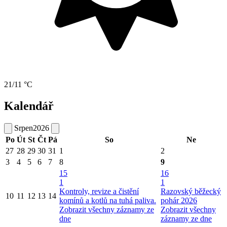
21/11 °C
Kalendář
Srpen
2026
Po
Út
St
Čt
Pá
So
Ne
27
28
29
30
31
1
2
3
4
5
6
7
8
9
15
16
1
1
Kontroly, revize a čistění
Razovský běžecký
10
11
12
13
14
komínů a kotlů na tuhá paliva.
pohár 2026
Zobrazit všechny záznamy ze
Zobrazit všechny
dne
záznamy ze dne