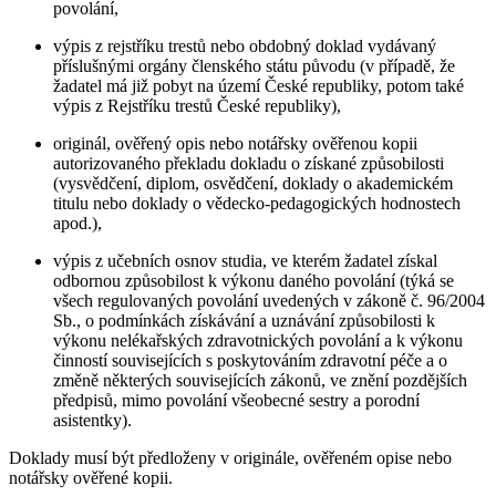
povolání,
výpis z rejstříku trestů nebo obdobný doklad vydávaný
příslušnými orgány členského státu původu (v případě, že
žadatel má již pobyt na území České republiky, potom také
výpis z Rejstříku trestů České republiky),
originál, ověřený opis nebo notářsky ověřenou kopii
autorizovaného překladu dokladu o získané způsobilosti
(vysvědčení, diplom, osvědčení, doklady o akademickém
titulu nebo doklady o vědecko-pedagogických hodnostech
apod.),
výpis z učebních osnov studia, ve kterém žadatel získal
odbornou způsobilost k výkonu daného povolání (týká se
všech regulovaných povolání uvedených v zákoně č. 96/2004
Sb., o podmínkách získávání a uznávání způsobilosti k
výkonu nelékařských zdravotnických povolání a k výkonu
činností souvisejících s poskytováním zdravotní péče a o
změně některých souvisejících zákonů, ve znění pozdějších
předpisů, mimo povolání všeobecné sestry a porodní
asistentky).
Doklady musí být předloženy v originále, ověřeném opise nebo
notářsky ověřené kopii.