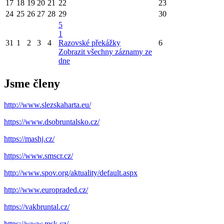
17
18
19
20
21
22
23
24
25
26
27
28
29
30
5
1
31
1
2
3
4
Razovské překážky
6
Zobrazit všechny záznamy ze
dne
Jsme členy
http://www.slezskaharta.eu/
https://www.dsobruntalsko.cz/
https://mashj.cz/
https://www.smscr.cz/
http://www.spov.org/aktuality/default.aspx
http://www.europraded.cz/
https://vakbruntal.cz/
https://www.msk.cz/