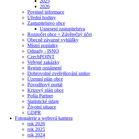
2025
2026
Povinné informace
Úřední hodiny
Zastupitelstvo obce
Usnesení zastupitelstva
Rozpočet obce + Závěrečný účet
Obecně závazné vyhlášky
Místní poplatky
Odpady - ISNO
CzechPOINT
Veřejné zakázky
Registr oznámení
Dobrovolné zveřejňování smluv
Územní plán obce
Povodňový portál
Krizový plán obce
Pošta Partner
Statistické údaje
Životní situace
GDPR
Fotogalerie a webová kamera
rok 2026
rok 2025
rok 2024