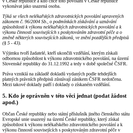
v České republice a kdo chce toto povolání v České republice
vykonávat jako usazená osoba.
Týká se všech nelékařských zdravotnických povolání upravených
zákonem č. 96/2004 Sb., o podmínkách získávání a uznávání
způsobilosti k výkonu nelékařských zdravotnických povolání a k
výkonu činností souvisejících s poskytováním zdravotní péče a o
změně některých souvisejících zákonů, ve znění pozdějších předpisů
(§ 5 - 43).
Výjimku tvoří žadatelé, kteří ukončili vzdělání, kterým získali
odbornou způsobilost k výkonu zdravotnického povolání, na území
Slovenské republiky do 31.12.1992 a tedy v době společné ČSFR.
Práva vzniklá na základě dokladů vydaných podle tehdejších
platných právních předpisů zůstávají zánikem ČSFR nedotčena.
Mezi takové doklady patří i doklady o získaném vzdělání.
5. Kdo je oprávněn v této věci jednat (podat žádost
apod.)
Občan České republiky nebo státní příslušník jiného členského státu
Evropské unie usazený na území České republiky, který získal
způsobilost k výkonu nelékařského zdravotnického povolání a k
výkonu činností souvisejících s poskytováním zdravotní péče v