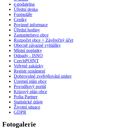
e-podatelna
Úřední deska
Formuláře
Ceníky
Povinné informace
Úřední hodiny
Zastupitelstvo obce
Rozpočet obce + Závěrečný účet
Obecně závazné vyhlášky
Místní poplatky
Odpady - ISNO
CzechPOINT
Veřejné zakázky
Registr oznámení
Dobrovolné zveřejňování smluv
Územní plán obce
Povodňový portál
Krizový plán obce
Pošta Partner
Statistické údaje
Životní situace
GDPR
Fotogalerie