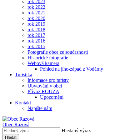
rok 2023
rok 2022
rok 2021
rok 2020
rok 2019
rok 2018
rok 2017
rok 2016
rok 2015
Fotografie obce ze současnosti
Historické fotografie
Webová kamera
Pohled na jiho-západ z Vodárny
Turistika
Informace pro turisty
Ubytování v obci
Přívoz ROUZA
Upozornění
Kontakt
Napište nám
Obec
Razová
Hledaný výraz
Hledat