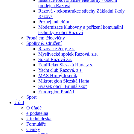
Instalace fotovoltaické elektrárny - obecní
prodejna Razová
Razová - rekonstrukce střechy Základní školy
Razová
Poznej můj dům
Modernizace klubovny a pořízení komunální
techniky v obci Razová
Pronájem tělocvičny
Spolky & sdružení
Razovské ženy, z.s.
Myslivecké spolek Razová, z.s.
Sokol Razová z.s.
EquiRelax Slezská Harta,z.s.
Yacht club Razová, z.s.
MAS Hrubý Jeseník
Mikroregion Slezská Harta
Svazek obcí "Bruntálsko"
Euroregion Praděd
Sport
Úřad
O úřadě
e-podatelna
Úřední deska
Formuláře
Ceníky