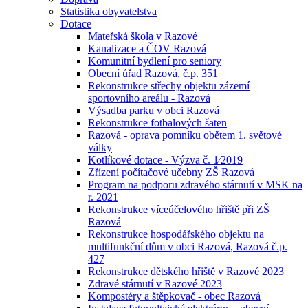
Statistika obyvatelstva
Dotace
Mateřská škola v Razové
Kanalizace a ČOV Razová
Komunitní bydlení pro seniory
Obecní úřad Razová, č.p. 351
Rekonstrukce střechy objektu zázemí
sportovního areálu - Razová
Výsadba parku v obci Razová
Rekonstrukce fotbalových šaten
Razová - oprava pomníku obětem 1. světové
války
Kotlíkové dotace - Výzva č. 1⁄2019
Zřízení počítačové učebny ZŠ Razová
Program na podporu zdravého stárnutí v MSK na
r. 2021
Rekonstrukce víceúčelového hřiště při ZŠ
Razová
Rekonstrukce hospodářského objektu na
multifunkční dům v obci Razová, Razová č.p.
427
Rekonstrukce dětského hřiště v Razové 2023
Zdravé stárnutí v Razové 2023
Kompostéry a štěpkovač - obec Razová