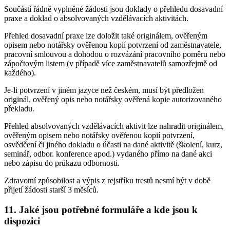
Součástí řádně vyplněné žádosti jsou doklady o přehledu dosavadní
praxe a doklad o absolvovaných vzdělávacích aktivitách.
Přehled dosavadní praxe lze doložit také originálem, ověřeným
opisem nebo notářsky ověřenou kopií potvrzení od zaměstnavatele,
pracovní smlouvou a dohodou o rozvázání pracovního poměru nebo
zápočtovým listem (v případě více zaměstnavatelů samozřejmě od
každého).
Je-li potvrzení v jiném jazyce než českém, musí být předložen
originál, ověřený opis nebo notářsky ověřená kopie autorizovaného
překladu.
Přehled absolvovaných vzdělávacích aktivit lze nahradit originálem,
ověřeným opisem nebo notářsky ověřenou kopií potvrzení,
osvědčení či jiného dokladu o účasti na dané aktivitě (školení, kurz,
seminář, odbor. konference apod.) vydaného přímo na dané akci
nebo zápisu do průkazu odbornosti.
Zdravotní způsobilost a výpis z rejstříku trestů nesmí být v době
přijetí žádosti starší 3 měsíců.
11. Jaké jsou potřebné formuláře a kde jsou k
dispozici