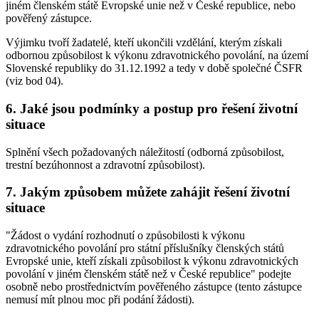
jiném členském státě Evropské unie než v České republice, nebo
pověřený zástupce.
Výjimku tvoří žadatelé, kteří ukončili vzdělání, kterým získali
odbornou způsobilost k výkonu zdravotnického povolání, na území
Slovenské republiky do 31.12.1992 a tedy v době společné ČSFR
(viz bod 04).
6. Jaké jsou podmínky a postup pro řešení životní
situace
Splnění všech požadovaných náležitostí (odborná způsobilost,
trestní bezúhonnost a zdravotní způsobilost).
7. Jakým způsobem můžete zahájit řešení životní
situace
"Žádost o vydání rozhodnutí o způsobilosti k výkonu
zdravotnického povolání pro státní příslušníky členských států
Evropské unie, kteří získali způsobilost k výkonu zdravotnických
povolání v jiném členském státě než v České republice" podejte
osobně nebo prostřednictvím pověřeného zástupce (tento zástupce
nemusí mít plnou moc při podání žádosti).