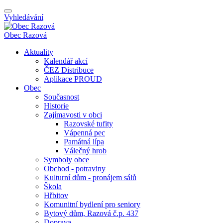
Vyhledávání
Obec
Razová
Aktuality
Kalendář akcí
ČEZ Distribuce
Aplikace PROUD
Obec
Současnost
Historie
Zajímavosti v obci
Razovské tufity
Vápenná pec
Památná lípa
Válečný hrob
Symboly obce
Obchod - potraviny
Kulturní dům - pronájem sálů
Škola
Hřbitov
Komunitní bydlení pro seniory
Bytový dům, Razová č.p. 437
Doprava