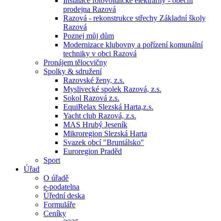
Instalace fotovoltaické elektrárny - obecní
prodejna Razová
Razová - rekonstrukce střechy Základní školy
Razová
Poznej můj dům
Modernizace klubovny a pořízení komunální
techniky v obci Razová
Pronájem tělocvičny
Spolky & sdružení
Razovské ženy, z.s.
Myslivecké spolek Razová, z.s.
Sokol Razová z.s.
EquiRelax Slezská Harta,z.s.
Yacht club Razová, z.s.
MAS Hrubý Jeseník
Mikroregion Slezská Harta
Svazek obcí "Bruntálsko"
Euroregion Praděd
Sport
Úřad
O úřadě
e-podatelna
Úřední deska
Formuláře
Ceníky