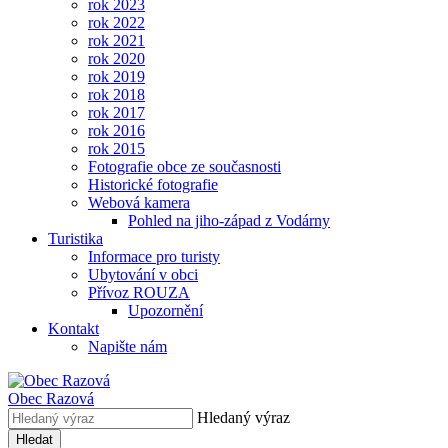
rok 2023
rok 2022
rok 2021
rok 2020
rok 2019
rok 2018
rok 2017
rok 2016
rok 2015
Fotografie obce ze současnosti
Historické fotografie
Webová kamera
Pohled na jiho-západ z Vodárny
Turistika
Informace pro turisty
Ubytování v obci
Přívoz ROUZA
Upozornění
Kontakt
Napište nám
Obec
Razová
Hledaný výraz
Hledat