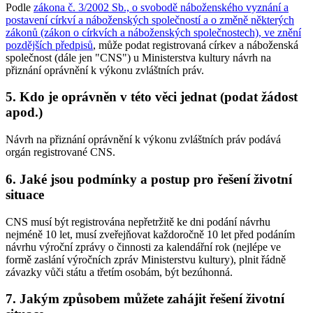
Podle
zákona č. 3/2002 Sb., o svobodě náboženského vyznání a
postavení církví a náboženských společností a o změně některých
zákonů (zákon o církvích a náboženských společnostech), ve znění
pozdějších předpisů
, může podat registrovaná církev a náboženská
společnost (dále jen "CNS") u Ministerstva kultury návrh na
přiznání oprávnění k výkonu zvláštních práv.
5. Kdo je oprávněn v této věci jednat (podat žádost
apod.)
Návrh na přiznání oprávnění k výkonu zvláštních práv podává
orgán registrované CNS.
6. Jaké jsou podmínky a postup pro řešení životní
situace
CNS musí být registrována nepřetržitě ke dni podání návrhu
nejméně 10 let, musí zveřejňovat každoročně 10 let před podáním
návrhu výroční zprávy o činnosti za kalendářní rok (nejlépe ve
formě zaslání výročních zpráv Ministerstvu kultury), plnit řádně
závazky vůči státu a třetím osobám, být bezúhonná.
7. Jakým způsobem můžete zahájit řešení životní