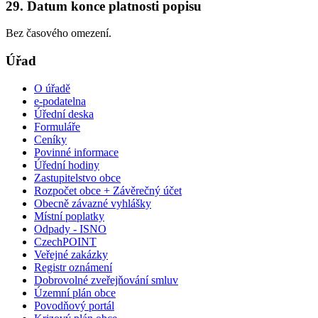
29. Datum konce platnosti popisu
Bez časového omezení.
Úřad
O úřadě
e-podatelna
Úřední deska
Formuláře
Ceníky
Povinné informace
Úřední hodiny
Zastupitelstvo obce
Rozpočet obce + Závěrečný účet
Obecně závazné vyhlášky
Místní poplatky
Odpady - ISNO
CzechPOINT
Veřejné zakázky
Registr oznámení
Dobrovolné zveřejňování smluv
Územní plán obce
Povodňový portál