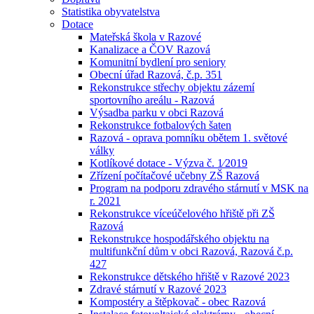
Statistika obyvatelstva
Dotace
Mateřská škola v Razové
Kanalizace a ČOV Razová
Komunitní bydlení pro seniory
Obecní úřad Razová, č.p. 351
Rekonstrukce střechy objektu zázemí
sportovního areálu - Razová
Výsadba parku v obci Razová
Rekonstrukce fotbalových šaten
Razová - oprava pomníku obětem 1. světové
války
Kotlíkové dotace - Výzva č. 1⁄2019
Zřízení počítačové učebny ZŠ Razová
Program na podporu zdravého stárnutí v MSK na
r. 2021
Rekonstrukce víceúčelového hřiště při ZŠ
Razová
Rekonstrukce hospodářského objektu na
multifunkční dům v obci Razová, Razová č.p.
427
Rekonstrukce dětského hřiště v Razové 2023
Zdravé stárnutí v Razové 2023
Kompostéry a štěpkovač - obec Razová