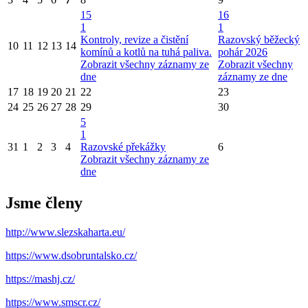
15
16
1
1
Kontroly, revize a čistění
Razovský běžecký
10
11
12
13
14
komínů a kotlů na tuhá paliva.
pohár 2026
Zobrazit všechny záznamy ze
Zobrazit všechny
dne
záznamy ze dne
17
18
19
20
21
22
23
24
25
26
27
28
29
30
5
1
31
1
2
3
4
Razovské překážky
6
Zobrazit všechny záznamy ze
dne
Jsme členy
http://www.slezskaharta.eu/
https://www.dsobruntalsko.cz/
https://mashj.cz/
https://www.smscr.cz/