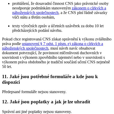
prohlášení, že dosavadní činnost CNS jako právnické osoby
neodporuje podmínkám stanoveným
zákonem o církvích a
náboženských společnostech
, a že CNS plní řádně závazky
vůči státu a třetím osobám,
texty výročních zpráv a účetních uzávěrek za dobu 10 let
předcházejících podání návrhu.
Pokud chce registrovaná CNS získat oprávnění k výkonu zvláštního
práva podle
ustanovení § 7 odst. 1 písm. e) zákona o církvích a
náboženských společnostech
, musí návrh navíc obsahovat
dokument potvrzující, že povinnost mlčenlivosti duchovních v
souvislosti s výkonem zpovědního tajemství nebo v souvislosti s
výkonem práva obdobného je tradiční součástí učení CNS nejméně
50 let.
11. Jaké jsou potřebné formuláře a kde jsou k
dispozici
Předepsané formuláře nejsou stanoveny.
12. Jaké jsou poplatky a jak je lze uhradit
Správní ani jiné poplatky nejsou stanoveny.