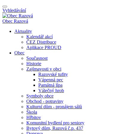
Vyhledávání
Obec
Razová
Aktuality
Kalendář akcí
ČEZ Distribuce
Aplikace PROUD
Obec
Současnost
Historie
Zajímavosti v obci
Razovské tufity
Vápenná pec
Památná lípa
Válečný hrob
Symboly obce
Obchod - potraviny
Kulturní dům - pronájem sálů
Škola
Hřbitov
Komunitní bydlení pro seniory
Bytový dům, Razová č.p. 437
Doprava