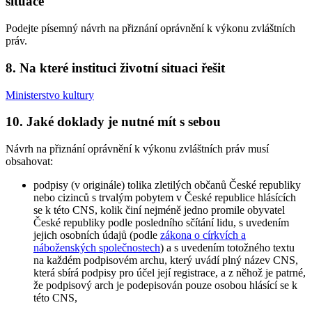
situace
Podejte písemný návrh na přiznání oprávnění k výkonu zvláštních
práv.
8. Na které instituci životní situaci řešit
Ministerstvo kultury
10. Jaké doklady je nutné mít s sebou
Návrh na přiznání oprávnění k výkonu zvláštních práv musí
obsahovat:
podpisy (v originále) tolika zletilých občanů České republiky
nebo cizinců s trvalým pobytem v České republice hlásících
se k této CNS, kolik činí nejméně jedno promile obyvatel
České republiky podle posledního sčítání lidu, s uvedením
jejich osobních údajů (podle
zákona o církvích a
náboženských společnostech
) a s uvedením totožného textu
na každém podpisovém archu, který uvádí plný název CNS,
která sbírá podpisy pro účel její registrace, a z něhož je patrné,
že podpisový arch je podepisován pouze osobou hlásící se k
této CNS,