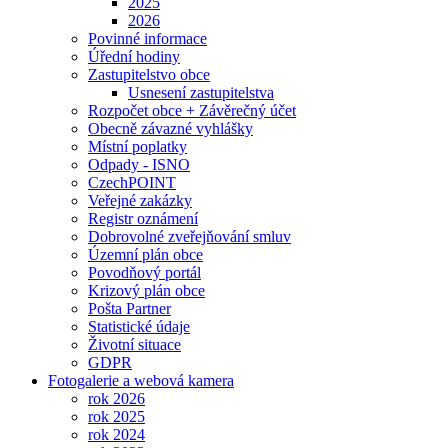
2025
2026
Povinné informace
Úřední hodiny
Zastupitelstvo obce
Usnesení zastupitelstva
Rozpočet obce + Závěrečný účet
Obecně závazné vyhlášky
Místní poplatky
Odpady - ISNO
CzechPOINT
Veřejné zakázky
Registr oznámení
Dobrovolné zveřejňování smluv
Územní plán obce
Povodňový portál
Krizový plán obce
Pošta Partner
Statistické údaje
Životní situace
GDPR
Fotogalerie a webová kamera
rok 2026
rok 2025
rok 2024