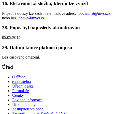
16. Elektronická služba, kterou lze využít
Případné dotazy lze zaslat na e-mailové adresy:
obcanmat@mvcr.cz
nebo
bezuchova@mvcr.cz
.
28. Popis byl naposledy aktualizován
05.05.2014
29. Datum konce platnosti popisu
Bez časového omezení.
Úřad
O úřadě
e-podatelna
Úřední deska
Formuláře
Ceníky
Povinné informace
Úřední hodiny
Zastupitelstvo obce
Rozpočet obce + Závěrečný účet