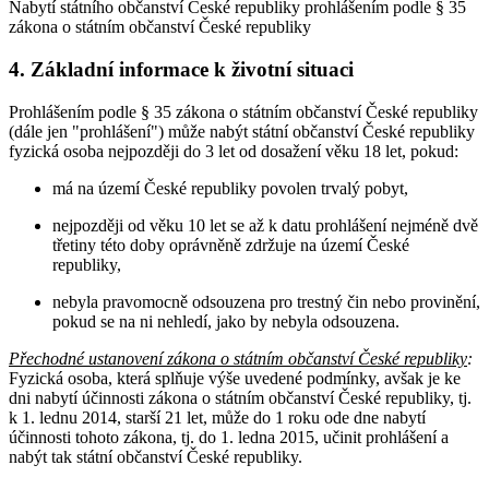
Nabytí státního občanství České republiky prohlášením podle § 35
zákona o státním občanství České republiky
4. Základní informace k životní situaci
Prohlášením podle § 35 zákona o státním občanství České republiky
(dále jen "prohlášení") může nabýt státní občanství České republiky
fyzická osoba nejpozději do 3 let od dosažení věku 18 let, pokud:
má na území České republiky povolen trvalý pobyt,
nejpozději od věku 10 let se až k datu prohlášení nejméně dvě
třetiny této doby oprávněně zdržuje na území České
republiky,
nebyla pravomocně odsouzena pro trestný čin nebo provinění,
pokud se na ni nehledí, jako by nebyla odsouzena.
Přechodné ustanovení zákona o státním občanství České republiky
:
Fyzická osoba, která splňuje výše uvedené podmínky, avšak je ke
dni nabytí účinnosti zákona o státním občanství České republiky, tj.
k 1. lednu 2014, starší 21 let, může do 1 roku ode dne nabytí
účinnosti tohoto zákona, tj. do 1. ledna 2015, učinit prohlášení a
nabýt tak státní občanství České republiky.