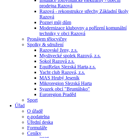
Instalace fotovoltaické elektrárny - obecní
prodejna Razová
Razová - rekonstrukce střechy Základní školy
Razová
Poznej můj dům
Modernizace klubovny a pořízení komunální
techniky v obci Razová
Pronájem tělocvičny
Spolky & sdružení
Razovské ženy, z.s.
Myslivecké spolek Razová, z.s.
Sokol Razová z.s.
EquiRelax Slezská Harta,z.s.
Yacht club Razová, z.s.
MAS Hrubý Jeseník
Mikroregion Slezská Harta
Svazek obcí "Bruntálsko"
Euroregion Praděd
Sport
Úřad
O úřadě
e-podatelna
Úřední deska
Formuláře
Ceníky