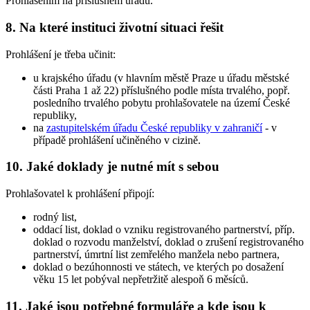
Prohlášením na příslušném úřadu.
8. Na které instituci životní situaci řešit
Prohlášení je třeba učinit:
u krajského úřadu (v hlavním městě Praze u úřadu městské
části Praha 1 až 22) příslušného podle místa trvalého, popř.
posledního trvalého pobytu prohlašovatele na území České
republiky,
na
zastupitelském úřadu České republiky v zahraničí
- v
případě prohlášení učiněného v cizině.
10. Jaké doklady je nutné mít s sebou
Prohlašovatel k prohlášení připojí:
rodný list,
oddací list, doklad o vzniku registrovaného partnerství, příp.
doklad o rozvodu manželství, doklad o zrušení registrovaného
partnerství, úmrtní list zemřelého manžela nebo partnera,
doklad o bezúhonnosti ve státech, ve kterých po dosažení
věku 15 let pobýval nepřetržitě alespoň 6 měsíců.
11. Jaké jsou potřebné formuláře a kde jsou k