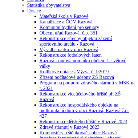
Statistika obyvatelstva
Dotace
Mateřská škola v Razové
Kanalizace a ČOV Razová
Komunitní bydlení pro seniory
Obecní úřad Razová, č.p. 351
Rekonstrukce střechy objektu zázemí
sportovního areálu - Razová
Výsadba parku v obci Razová
Rekonstrukce fotbalových šaten
Razová - oprava pomníku obětem 1. světové
války
Kotlíkové dotace - Výzva č. 1⁄2019
Zřízení počítačové učebny ZŠ Razová
Program na podporu zdravého stárnutí v MSK na
r. 2021
Rekonstrukce víceúčelového hřiště při ZŠ
Razová
Rekonstrukce hospodářského objektu na
multifunkční dům v obci Razová, Razová č.p.
427
Rekonstrukce dětského hřiště v Razové 2023
Zdravé stárnutí v Razové 2023
Kompostéry a štěpkovač - obec Razová