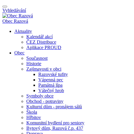
Vyhledávání
Obec
Razová
Aktuality
Kalendář akcí
ČEZ Distribuce
Aplikace PROUD
Obec
Současnost
Historie
Zajímavosti v obci
Razovské tufity
Vápenná pec
Památná lípa
Válečný hrob
Symboly obce
Obchod - potraviny
Kulturní dům - pronájem sálů
Škola
Hřbitov
Komunitní bydlení pro seniory
Bytový dům, Razová č.p. 437
Doprava