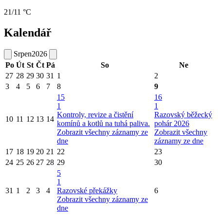
21/11 °C
Kalendář
Srpen
2026
Po
Út
St
Čt
Pá
So
Ne
27
28
29
30
31
1
2
3
4
5
6
7
8
9
15
16
1
1
Kontroly, revize a čistění
Razovský běžecký
10
11
12
13
14
komínů a kotlů na tuhá paliva.
pohár 2026
Zobrazit všechny záznamy ze
Zobrazit všechny
dne
záznamy ze dne
17
18
19
20
21
22
23
24
25
26
27
28
29
30
5
1
31
1
2
3
4
Razovské překážky
6
Zobrazit všechny záznamy ze
dne