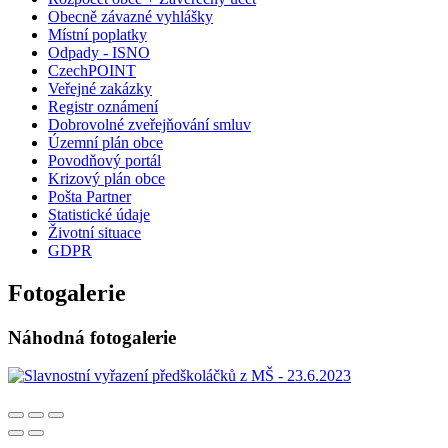
Obecně závazné vyhlášky
Místní poplatky
Odpady - ISNO
CzechPOINT
Veřejné zakázky
Registr oznámení
Dobrovolné zveřejňování smluv
Územní plán obce
Povodňový portál
Krizový plán obce
Pošta Partner
Statistické údaje
Životní situace
GDPR
Fotogalerie
Náhodná fotogalerie