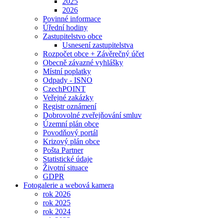
2025
2026
Povinné informace
Úřední hodiny
Zastupitelstvo obce
Usnesení zastupitelstva
Rozpočet obce + Závěrečný účet
Obecně závazné vyhlášky
Místní poplatky
Odpady - ISNO
CzechPOINT
Veřejné zakázky
Registr oznámení
Dobrovolné zveřejňování smluv
Územní plán obce
Povodňový portál
Krizový plán obce
Pošta Partner
Statistické údaje
Životní situace
GDPR
Fotogalerie a webová kamera
rok 2026
rok 2025
rok 2024