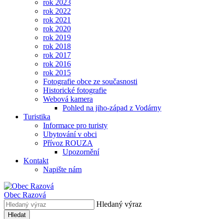
rok 2023
rok 2022
rok 2021
rok 2020
rok 2019
rok 2018
rok 2017
rok 2016
rok 2015
Fotografie obce ze současnosti
Historické fotografie
Webová kamera
Pohled na jiho-západ z Vodárny
Turistika
Informace pro turisty
Ubytování v obci
Přívoz ROUZA
Upozornění
Kontakt
Napište nám
Obec
Razová
Hledaný výraz
Hledat