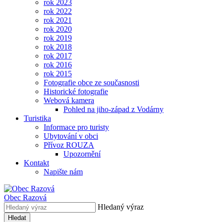
rok 2023
rok 2022
rok 2021
rok 2020
rok 2019
rok 2018
rok 2017
rok 2016
rok 2015
Fotografie obce ze současnosti
Historické fotografie
Webová kamera
Pohled na jiho-západ z Vodárny
Turistika
Informace pro turisty
Ubytování v obci
Přívoz ROUZA
Upozornění
Kontakt
Napište nám
Obec
Razová
Hledaný výraz
Hledat