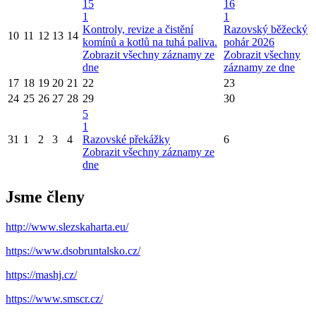
15
16
1
1
Kontroly, revize a čistění
Razovský běžecký
10
11
12
13
14
komínů a kotlů na tuhá paliva.
pohár 2026
Zobrazit všechny záznamy ze
Zobrazit všechny
dne
záznamy ze dne
17
18
19
20
21
22
23
24
25
26
27
28
29
30
5
1
31
1
2
3
4
Razovské překážky
6
Zobrazit všechny záznamy ze
dne
Jsme členy
http://www.slezskaharta.eu/
https://www.dsobruntalsko.cz/
https://mashj.cz/
https://www.smscr.cz/