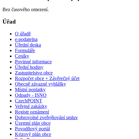
Bez časového omezení.
Úřad
O úřadě
e-podatelna
Úřední deska
Formuláře
Ceníky
Povinné informace
Úřední hodiny
Zastupitelstvo obce
Rozpočet obce + Závěrečný účet
Obecně závazné vyhlášky
Místní poplatky
Odpady - ISNO
CzechPOINT
Veřejné zakázky
Registr oznámení
Dobrovolné zveřejňování smluv
Územní plán obce
Povodňový portál
Krizový plán obce