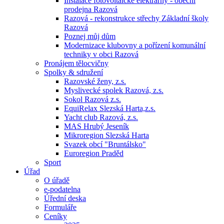
Instalace fotovoltaické elektrárny - obecní
prodejna Razová
Razová - rekonstrukce střechy Základní školy
Razová
Poznej můj dům
Modernizace klubovny a pořízení komunální
techniky v obci Razová
Pronájem tělocvičny
Spolky & sdružení
Razovské ženy, z.s.
Myslivecké spolek Razová, z.s.
Sokol Razová z.s.
EquiRelax Slezská Harta,z.s.
Yacht club Razová, z.s.
MAS Hrubý Jeseník
Mikroregion Slezská Harta
Svazek obcí "Bruntálsko"
Euroregion Praděd
Sport
Úřad
O úřadě
e-podatelna
Úřední deska
Formuláře
Ceníky