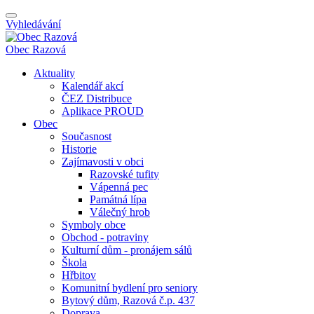
Vyhledávání
Obec
Razová
Aktuality
Kalendář akcí
ČEZ Distribuce
Aplikace PROUD
Obec
Současnost
Historie
Zajímavosti v obci
Razovské tufity
Vápenná pec
Památná lípa
Válečný hrob
Symboly obce
Obchod - potraviny
Kulturní dům - pronájem sálů
Škola
Hřbitov
Komunitní bydlení pro seniory
Bytový dům, Razová č.p. 437
Doprava