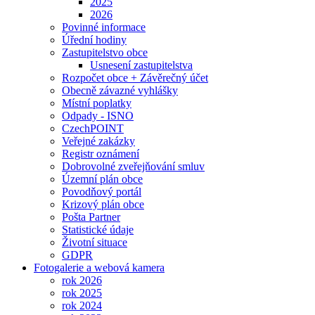
2025
2026
Povinné informace
Úřední hodiny
Zastupitelstvo obce
Usnesení zastupitelstva
Rozpočet obce + Závěrečný účet
Obecně závazné vyhlášky
Místní poplatky
Odpady - ISNO
CzechPOINT
Veřejné zakázky
Registr oznámení
Dobrovolné zveřejňování smluv
Územní plán obce
Povodňový portál
Krizový plán obce
Pošta Partner
Statistické údaje
Životní situace
GDPR
Fotogalerie a webová kamera
rok 2026
rok 2025
rok 2024