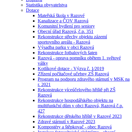
Statistika obyvatelstva
Dotace
Mateřská škola v Razové
Kanalizace a ČOV Razová
Komunitní bydlení pro seniory
Obecní úřad Razová, č.p. 351
Rekonstrukce střechy objektu zázemí
sportovního areálu - Razová
Výsadba parku v obci Razová
Rekonstrukce fotbalových šaten
Razová - oprava pomníku obětem 1. světové
války
Kotlíkové dotace - Výzva č. 1⁄2019
Zřízení počítačové učebny ZŠ Razová
Program na podporu zdravého stárnutí v MSK na
r. 2021
Rekonstrukce víceúčelového hřiště při ZŠ
Razová
Rekonstrukce hospodářského objektu na
multifunkční dům v obci Razová, Razová č.p.
427
Rekonstrukce dětského hřiště v Razové 2023
Zdravé stárnutí v Razové 2023
Kompostéry a štěpkovač - obec Razová