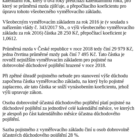
kalendářní rok, který o dva roky předchází kalendářnímu roku, pro
který se průměrná mzda zjišťuje, a přepočítacího koeficientu pro
úpravu tohoto všeobecného vyměřovacího základu.
Všeobecným vyměřovacím základem za rok 2016 je (v souladu s
nařízením vlády č. 343/2017 Sb., o výši všeobecného vyměřovacího
základu za rok 2016) částka 28 250 Kč, přepočítací koeficient je
1,0612.
Průměrná mzda v České republice v roce 2018 tedy činí 29 979 Kč,
jedna čtvrtina průměrné mzdy pak činí 7 495 Kč. Tato částka je
rovněž nejnižším vyměřovacím základem pro pojistné na
dobrovolné důchodové pojištění hrazené v roce 2018.
Při zpětné úhradě pojistného nebude pro stanovení výše důchodu
započtena částka vyměřovacího základu, na který bylo pojistné
zaplaceno, ale tato částka se sníží vynásobením koeficientu, jehož
výši upravuje zákon.
Osoba dobrovolně účastná důchodového pojištění platí pojistné na
důchodové pojištění za jednotlivé celé kalendářní měsíce, ve kterých
je alespoň po část kalendářního měsíce účastna důchodového
pojištění.
Sazba pojistného z vyměřovacího základu činí u osob dobrovolně
účastných důchodového pojištění 28 %.