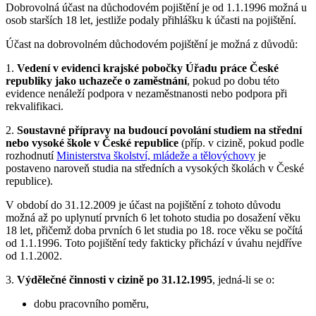
Dobrovolná účast na důchodovém pojištění je od 1.1.1996 možná u
osob starších 18 let, jestliže podaly přihlášku k účasti na pojištění.
Účast na dobrovolném důchodovém pojištění je možná z důvodů:
1.
Vedení v evidenci krajské pobočky Úřadu práce České
republiky jako uchazeče o zaměstnání
, pokud po dobu této
evidence nenáleží podpora v nezaměstnanosti nebo podpora při
rekvalifikaci.
2.
Soustavné přípravy na budoucí povolání studiem na střední
nebo vysoké škole v České republice
(příp. v cizině, pokud podle
rozhodnutí
Ministerstva školství, mládeže a tělovýchovy
je
postaveno naroveň studia na středních a vysokých školách v České
republice).
V období do 31.12.2009 je účast na pojištění z tohoto důvodu
možná až po uplynutí prvních 6 let tohoto studia po dosažení věku
18 let, přičemž doba prvních 6 let studia po 18. roce věku se počítá
od 1.1.1996. Toto pojištění tedy fakticky přichází v úvahu nejdříve
od 1.1.2002.
3.
Výdělečné činnosti v cizině po 31.12.1995
, jedná-li se o:
dobu pracovního poměru,