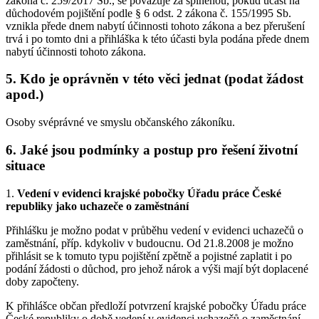
zákona č. 259/2017 Sb., se považuje za splněnou, pokud účast na
důchodovém pojištění podle § 6 odst. 2 zákona č. 155/1995 Sb.
vznikla přede dnem nabytí účinnosti tohoto zákona a bez přerušení
trvá i po tomto dni a přihláška k této účasti byla podána přede dnem
nabytí účinnosti tohoto zákona.
5. Kdo je oprávněn v této věci jednat (podat žádost
apod.)
Osoby svéprávné ve smyslu občanského zákoníku.
6. Jaké jsou podmínky a postup pro řešení životní
situace
1.
Vedení v evidenci krajské pobočky Úřadu práce České
republiky jako uchazeče o zaměstnání
Přihlášku je možno podat v průběhu vedení v evidenci uchazečů o
zaměstnání, příp. kdykoliv v budoucnu. Od 21.8.2008 je možno
přihlásit se k tomuto typu pojištění zpětně a pojistné zaplatit i po
podání žádosti o důchod, pro jehož nárok a výši mají být doplacené
doby započteny.
K přihlášce občan předloží potvrzení krajské pobočky Úřadu práce
České republiky o době vedení v evidenci uchazečů o zaměstnání,