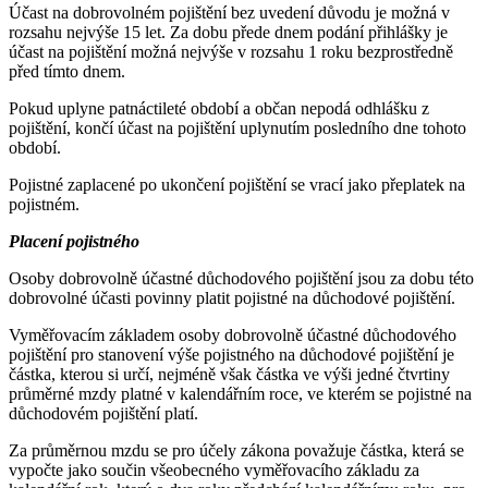
Účast na dobrovolném pojištění bez uvedení důvodu je možná v
rozsahu nejvýše 15 let. Za dobu přede dnem podání přihlášky je
účast na pojištění možná nejvýše v rozsahu 1 roku bezprostředně
před tímto dnem.
Pokud uplyne patnáctileté období a občan nepodá odhlášku z
pojištění, končí účast na pojištění uplynutím posledního dne tohoto
období.
Pojistné zaplacené po ukončení pojištění se vrací jako přeplatek na
pojistném.
Placení pojistného
Osoby dobrovolně účastné důchodového pojištění jsou za dobu této
dobrovolné účasti povinny platit pojistné na důchodové pojištění.
Vyměřovacím základem osoby dobrovolně účastné důchodového
pojištění pro stanovení výše pojistného na důchodové pojištění je
částka, kterou si určí, nejméně však částka ve výši jedné čtvrtiny
průměrné mzdy platné v kalendářním roce, ve kterém se pojistné na
důchodovém pojištění platí.
Za průměrnou mzdu se pro účely zákona považuje částka, která se
vypočte jako součin všeobecného vyměřovacího základu za