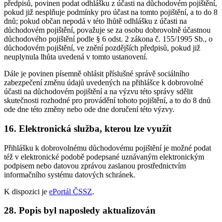
předpisů, povinen podat odhlášku z účasti na důchodovém pojištění,
pokud již nesplňuje podmínky pro účast na tomto pojištění, a to do 8
dnů; pokud občan nepodá v této lhůtě odhlášku z účasti na
důchodovém pojištění, považuje se za osobu dobrovolně účastnou
důchodového pojištění podle § 6 odst. 2 zákona č. 155/1995 Sb., o
důchodovém pojištění, ve znění pozdějších předpisů, pokud již
neuplynula lhůta uvedená v tomto ustanovení.
Dále je povinen písemně ohlásit příslušné správě sociálního
zabezpečení změnu údajů uvedených na přihlášce k dobrovolné
účasti na důchodovém pojištění a na výzvu této správy sdělit
skutečnosti rozhodné pro provádění tohoto pojištění, a to do 8 dnů
ode dne této změny nebo ode dne doručení této výzvy.
16. Elektronická služba, kterou lze využít
Přihlášku k dobrovolnému důchodovému pojištění je možné podat
též v elektronické podobě podepsané uznávaným elektronickým
podpisem nebo datovou zprávou zaslanou prostřednictvím
informačního systému datových schránek.
K dispozici je
ePortál ČSSZ
.
28. Popis byl naposledy aktualizován