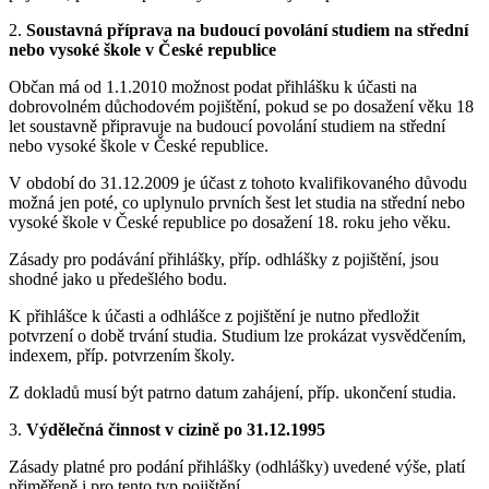
2.
Soustavná příprava na budoucí povolání studiem na střední
nebo vysoké škole v České republice
Občan má od 1.1.2010 možnost podat přihlášku k účasti na
dobrovolném důchodovém pojištění, pokud se po dosažení věku 18
let soustavně připravuje na budoucí povolání studiem na střední
nebo vysoké škole v České republice.
V období do 31.12.2009 je účast z tohoto kvalifikovaného důvodu
možná jen poté, co uplynulo prvních šest let studia na střední nebo
vysoké škole v České republice po dosažení 18. roku jeho věku.
Zásady pro podávání přihlášky, příp. odhlášky z pojištění, jsou
shodné jako u předešlého bodu.
K přihlášce k účasti a odhlášce z pojištění je nutno předložit
potvrzení o době trvání studia. Studium lze prokázat vysvědčením,
indexem, příp. potvrzením školy.
Z dokladů musí být patrno datum zahájení, příp. ukončení studia.
3.
Výdělečná činnost v cizině po 31.12.1995
Zásady platné pro podání přihlášky (odhlášky) uvedené výše, platí
přiměřeně i pro tento typ pojištění.