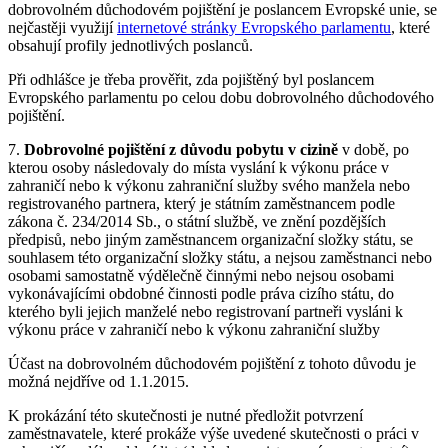
dobrovolném důchodovém pojištění je poslancem Evropské unie, se
nejčastěji využijí
internetové stránky Evropského parlamentu
, které
obsahují profily jednotlivých poslanců.
Při odhlášce je třeba prověřit, zda pojištěný byl poslancem
Evropského parlamentu po celou dobu dobrovolného důchodového
pojištění.
7.
Dobrovolné pojištění z důvodu pobytu v cizině
v době, po
kterou osoby následovaly do místa vyslání k výkonu práce v
zahraničí nebo k výkonu zahraniční služby svého manžela nebo
registrovaného partnera, který je státním zaměstnancem podle
zákona č. 234/2014 Sb., o státní službě, ve znění pozdějších
předpisů, nebo jiným zaměstnancem organizační složky státu, se
souhlasem této organizační složky státu, a nejsou zaměstnanci nebo
osobami samostatně výdělečně činnými nebo nejsou osobami
vykonávajícími obdobné činnosti podle práva cizího státu, do
kterého byli jejich manželé nebo registrovaní partneři vysláni k
výkonu práce v zahraničí nebo k výkonu zahraniční služby
Účast na dobrovolném důchodovém pojištění z tohoto důvodu je
možná nejdříve od 1.1.2015.
K prokázání této skutečnosti je nutné předložit potvrzení
zaměstnavatele, které prokáže výše uvedené skutečnosti o práci v