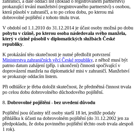
zahraničí, a dále oddací list (doklad o registrovaném partnerství)
prokazující trvání manželství (registrovaného partnerství) s osobou,
která působí v zahraničí, a to po celou dobu, po kterou má
dobrovolné pojištění z tohoto titulu trvat.
V období od 1.1.2010 do 31.12.2014 je účast osoby možná po dobu
pobytu v cizině, po kterou osoba následovala svého manžela,
který v cizině působil v diplomatických službách České
republiky
.
K prokázání této skutečnosti je nutné předložit potvrzení
Ministerstva zahraničních věcí České republiky
, z něhož musí být
patrno datum zahájení (příp. i ukončení) činnosti spočívající v
doprovázení manžela na diplomatické misi v zahraničí. Manželství
se prokazuje oddacím listem.
Při odhlášce je třeba doložit skutečnost, že předmětná činnost trvala
po celou dobu dobrovolného důchodového pojištění.
8.
Dobrovolné pojištění
-
bez uvedení důvodu
Pojištění jsou účastny též osoby starší 18 let, jestliže podaly
přihlášku k účasti na dobrovolném pojištění (do 31.12.2002 jen za
předpokladu, že doba povinného pojištění těchto osob trvala alespoň
1 rok).