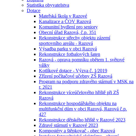
Statistika obyvatelstva
Dotace
Mateřská škola v Razové
Kanalizace a ČOV Razová
Komunitní bydlení pro seniory
Obecní úřad Razová, č.p. 351
Rekonstrukce střechy objektu zázemí
sportovního areálu - Razová
Výsadba parku v obci Razová
Rekonstrukce fotbalových šaten
Razová - oprava pomníku obětem 1. světové
války
Kotlíkové dotace - Výzva č. 1⁄2019
Zřízení počítačové učebny ZŠ Razová
Program na podporu zdravého stárnutí v MSK na
r. 2021
Rekonstrukce víceúčelového hřiště při ZŠ
Razová
Rekonstrukce hospodářského objektu na
multifunkční dům v obci Razová, Razová č.p.
427
Rekonstrukce dětského hřiště v Razové 2023
Zdravé stárnutí v Razové 2023
Kompostéry a štěpkovač - obec Razová