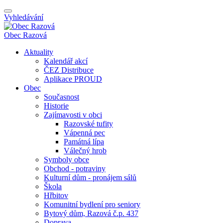
Vyhledávání
Obec
Razová
Aktuality
Kalendář akcí
ČEZ Distribuce
Aplikace PROUD
Obec
Současnost
Historie
Zajímavosti v obci
Razovské tufity
Vápenná pec
Památná lípa
Válečný hrob
Symboly obce
Obchod - potraviny
Kulturní dům - pronájem sálů
Škola
Hřbitov
Komunitní bydlení pro seniory
Bytový dům, Razová č.p. 437
Doprava