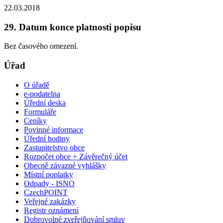
22.03.2018
29. Datum konce platnosti popisu
Bez časového omezení.
Úřad
O úřadě
e-podatelna
Úřední deska
Formuláře
Ceníky
Povinné informace
Úřední hodiny
Zastupitelstvo obce
Rozpočet obce + Závěrečný účet
Obecně závazné vyhlášky
Místní poplatky
Odpady - ISNO
CzechPOINT
Veřejné zakázky
Registr oznámení
Dobrovolné zveřejňování smluv