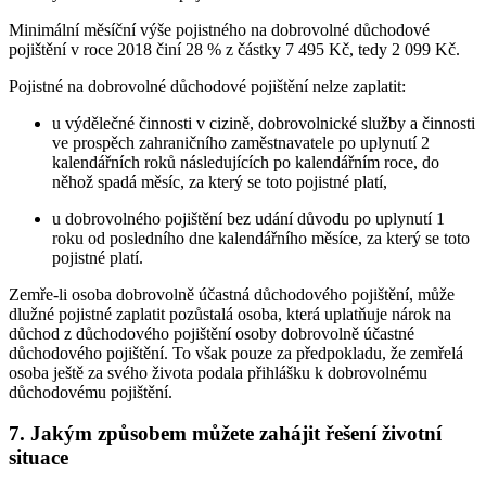
Minimální měsíční výše pojistného na dobrovolné důchodové
pojištění v roce 2018 činí 28 % z částky 7 495 Kč, tedy 2 099 Kč.
Pojistné na dobrovolné důchodové pojištění nelze zaplatit:
u výdělečné činnosti v cizině, dobrovolnické služby a činnosti
ve prospěch zahraničního zaměstnavatele po uplynutí 2
kalendářních roků následujících po kalendářním roce, do
něhož spadá měsíc, za který se toto pojistné platí,
u dobrovolného pojištění bez udání důvodu po uplynutí 1
roku od posledního dne kalendářního měsíce, za který se toto
pojistné platí.
Zemře-li osoba dobrovolně účastná důchodového pojištění, může
dlužné pojistné zaplatit pozůstalá osoba, která uplatňuje nárok na
důchod z důchodového pojištění osoby dobrovolně účastné
důchodového pojištění. To však pouze za předpokladu, že zemřelá
osoba ještě za svého života podala přihlášku k dobrovolnému
důchodovému pojištění.
7. Jakým způsobem můžete zahájit řešení životní
situace