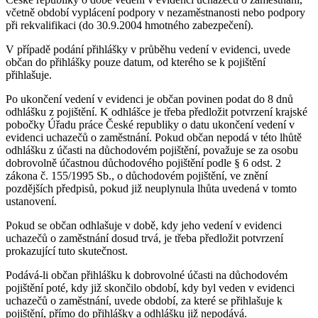
včetně období vyplácení podpory v nezaměstnanosti nebo podpory
při rekvalifikaci (do 30.9.2004 hmotného zabezpečení).
V případě podání přihlášky v průběhu vedení v evidenci, uvede
občan do přihlášky pouze datum, od kterého se k pojištění
přihlašuje.
Po ukončení vedení v evidenci je občan povinen podat do 8 dnů
odhlášku z pojištění. K odhlášce je třeba předložit potvrzení krajské
pobočky Úřadu práce České republiky o datu ukončení vedení v
evidenci uchazečů o zaměstnání. Pokud občan nepodá v této lhůtě
odhlášku z účasti na důchodovém pojištění, považuje se za osobu
dobrovolně účastnou důchodového pojištění podle § 6 odst. 2
zákona č. 155/1995 Sb., o důchodovém pojištění, ve znění
pozdějších předpisů, pokud již neuplynula lhůta uvedená v tomto
ustanovení.
Pokud se občan odhlašuje v době, kdy jeho vedení v evidenci
uchazečů o zaměstnání dosud trvá, je třeba předložit potvrzení
prokazující tuto skutečnost.
Podává-li občan přihlášku k dobrovolné účasti na důchodovém
pojištění poté, kdy již skončilo období, kdy byl veden v evidenci
uchazečů o zaměstnání, uvede období, za které se přihlašuje k
pojištění, přímo do přihlášky a odhlášku již nepodává.