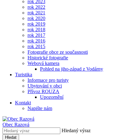
rok 2023
rok 2022
rok 2021
rok 2020
rok 2019
rok 2018
rok 2017
rok 2016
rok 2015
Fotografie obce ze současnosti
Historické fotografie
Webová kamera
Pohled na jiho-západ z Vodárny
Turistika
Informace pro turisty
Ubytování v obci
Přívoz ROUZA
Upozornění
Kontakt
Napište nám
Obec
Razová
Hledaný výraz
Hledat