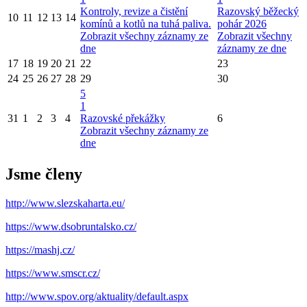
Kontroly, revize a čistění
Razovský běžecký
10
11
12
13
14
komínů a kotlů na tuhá paliva.
pohár 2026
Zobrazit všechny záznamy ze
Zobrazit všechny
dne
záznamy ze dne
17
18
19
20
21
22
23
24
25
26
27
28
29
30
5
1
31
1
2
3
4
Razovské překážky
6
Zobrazit všechny záznamy ze
dne
Jsme členy
http://www.slezskaharta.eu/
https://www.dsobruntalsko.cz/
https://mashj.cz/
https://www.smscr.cz/
http://www.spov.org/aktuality/default.aspx