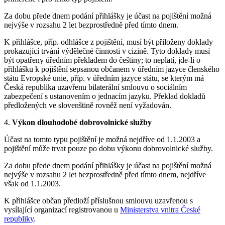
Za dobu přede dnem podání přihlášky je účast na pojištění možná
nejvýše v rozsahu 2 let bezprostředně před tímto dnem.
K přihlášce, příp. odhlášce z pojištění, musí být přiloženy doklady
prokazující trvání výdělečné činnosti v cizině. Tyto doklady musí
být opatřeny úředním překladem do češtiny; to neplatí, jde-li o
přihlášku k pojištění sepsanou občanem v úředním jazyce členského
státu Evropské unie, příp. v úředním jazyce státu, se kterým má
Česká republika uzavřenu bilaterální smlouvu o sociálním
zabezpečení s ustanovením o jednacím jazyku. Překlad dokladů
předložených ve slovenštině rovněž není vyžadován.
4.
Výkon dlouhodobé dobrovolnické služby
Účast na tomto typu pojištění je možná nejdříve od 1.1.2003 a
pojištění může trvat pouze po dobu výkonu dobrovolnické služby.
Za dobu přede dnem podání přihlášky je účast na pojištění možná
nejvýše v rozsahu 2 let bezprostředně před tímto dnem, nejdříve
však od 1.1.2003.
K přihlášce občan předloží příslušnou smlouvu uzavřenou s
vysílající organizací registrovanou u
Ministerstva vnitra České
republiky
.