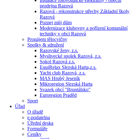
Instalace fotovoltaické elektrárny - obecní
prodejna Razová
Razová - rekonstrukce střechy Základní školy
Razová
Poznej můj dům
Modernizace klubovny a pořízení komunální
techniky v obci Razová
Pronájem tělocvičny
Spolky & sdružení
Razovské ženy, z.s.
Myslivecké spolek Razová, z.s.
Sokol Razová z.s.
EquiRelax Slezská Harta,z.s.
Yacht club Razová, z.s.
MAS Hrubý Jeseník
Mikroregion Slezská Harta
Svazek obcí "Bruntálsko"
Euroregion Praděd
Sport
Úřad
O úřadě
e-podatelna
Úřední deska
Formuláře
Ceníky