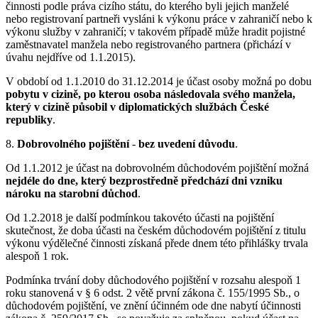
činnosti podle práva cizího státu, do kterého byli jejich manželé
nebo registrovaní partneři vysláni k výkonu práce v zahraničí nebo k
výkonu služby v zahraničí; v takovém případě může hradit pojistné
zaměstnavatel manžela nebo registrovaného partnera (přichází v
úvahu nejdříve od 1.1.2015).
V období od 1.1.2010 do 31.12.2014 je účast osoby možná po dobu
pobytu v cizině, po kterou osoba následovala svého manžela,
který v cizině působil v diplomatických službách České
republiky
.
8.
Dobrovolného pojištění
-
bez uvedení důvodu
.
Od 1.1.2012 je účast na dobrovolném důchodovém pojištění možná
nejdéle do dne, který bezprostředně předchází dni vzniku
nároku na starobní důchod
.
Od 1.2.2018 je další podmínkou takovéto účasti na pojištění
skutečnost, že doba účasti na českém důchodovém pojištění z titulu
výkonu výdělečné činnosti získaná přede dnem této přihlášky trvala
alespoň 1 rok.
Podmínka trvání doby důchodového pojištění v rozsahu alespoň 1
roku stanovená v § 6 odst. 2 větě první zákona č. 155/1995 Sb., o
důchodovém pojištění, ve znění účinném ode dne nabytí účinnosti