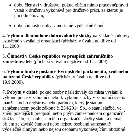
dobu členství v družstvu, pokud občan mimo pracovněprávní
vztah k družstvu vykonává pro družstvo práci, za kterou je
jím odměňován,
dobu činnosti osoby samostatně výdělečně činné.
4.
Výkonu dlouhodobé dobrovolnické služby
na základě smlouvy
uzavřené s vysílající organizací (přichází v úvahu nejdříve od
1.1.2003).
5.
Činnosti v České republice ve prospěch zahraničního
zaměstnavatele
(přichází v úvahu nejdříve od 1.1.2009).
6.
Výkonu funkce poslance Evropského parlamentu
,
zvoleného
na území České republiky
(přichází v úvahu nejdříve od
19.9.2009).
7.
Pobytu v cizině
, pokud osoby následovaly do místa vyslání k
výkonu práce v zahraničí nebo k výkonu služby v zahraničí svého
manžela nebo registrovaného partnera, který je státním
zaměstnancem podle zákona č. 234/2014 Sb., o státní službě, ve
znění pozdějších předpisů, nebo jiným zaměstnancem organizační
složky státu, se souhlasem této organizační složky státu, a nemají
příjem ze závislé činnosti nebo nejsou osobami samostatně
výdělečně činnými nebo nejsou osobami vykonávajícími obdobné