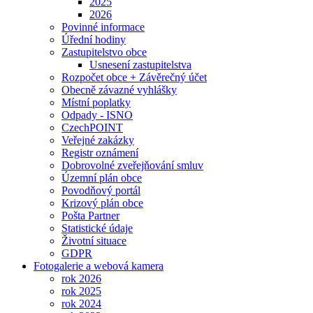
2025
2026
Povinné informace
Úřední hodiny
Zastupitelstvo obce
Usnesení zastupitelstva
Rozpočet obce + Závěrečný účet
Obecně závazné vyhlášky
Místní poplatky
Odpady - ISNO
CzechPOINT
Veřejné zakázky
Registr oznámení
Dobrovolné zveřejňování smluv
Územní plán obce
Povodňový portál
Krizový plán obce
Pošta Partner
Statistické údaje
Životní situace
GDPR
Fotogalerie a webová kamera
rok 2026
rok 2025
rok 2024