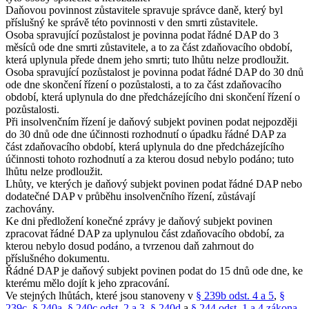
Daňovou povinnost zůstavitele spravuje správce daně, který byl
příslušný ke správě této povinnosti v den smrti zůstavitele.
Osoba spravující pozůstalost je povinna podat řádné DAP do 3
měsíců ode dne smrti zůstavitele, a to za část zdaňovacího období,
která uplynula přede dnem jeho smrti; tuto lhůtu nelze prodloužit.
Osoba spravující pozůstalost je povinna podat řádné DAP do 30 dnů
ode dne skončení řízení o pozůstalosti, a to za část zdaňovacího
období, která uplynula do dne předcházejícího dni skončení řízení o
pozůstalosti.
Při insolvenčním řízení je daňový subjekt povinen podat nejpozději
do 30 dnů ode dne účinnosti rozhodnutí o úpadku řádné DAP za
část zdaňovacího období, která uplynula do dne předcházejícího
účinnosti tohoto rozhodnutí a za kterou dosud nebylo podáno; tuto
lhůtu nelze prodloužit.
Lhůty, ve kterých je daňový subjekt povinen podat řádné DAP nebo
dodatečné DAP v průběhu insolvenčního řízení, zůstávají
zachovány.
Ke dni předložení konečné zprávy je daňový subjekt povinen
zpracovat řádné DAP za uplynulou část zdaňovacího období, za
kterou nebylo dosud podáno, a tvrzenou daň zahrnout do
příslušného dokumentu.
Řádné DAP je daňový subjekt povinen podat do 15 dnů ode dne, ke
kterému mělo dojít k jeho zpracování.
Ve stejných lhůtách, které jsou stanoveny v
§ 239b odst. 4 a 5
,
§
239c
,
§ 240a
,
§ 240c odst. 2 a 3
,
§ 240d
a
§ 244 odst. 1 a 4 zákona