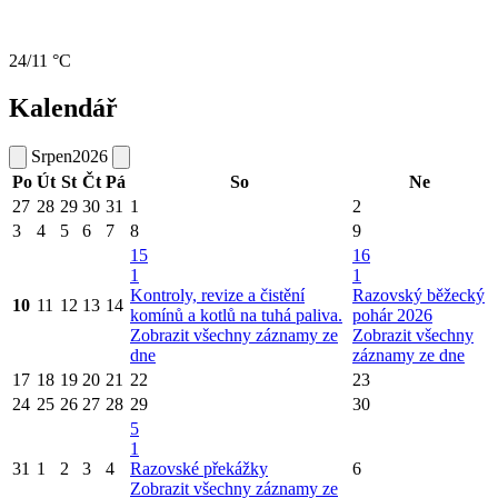
24/11 °C
Kalendář
Srpen
2026
Po
Út
St
Čt
Pá
So
Ne
27
28
29
30
31
1
2
3
4
5
6
7
8
9
15
16
1
1
Kontroly, revize a čistění
Razovský běžecký
10
11
12
13
14
komínů a kotlů na tuhá paliva.
pohár 2026
Zobrazit všechny záznamy ze
Zobrazit všechny
dne
záznamy ze dne
17
18
19
20
21
22
23
24
25
26
27
28
29
30
5
1
31
1
2
3
4
Razovské překážky
6
Zobrazit všechny záznamy ze