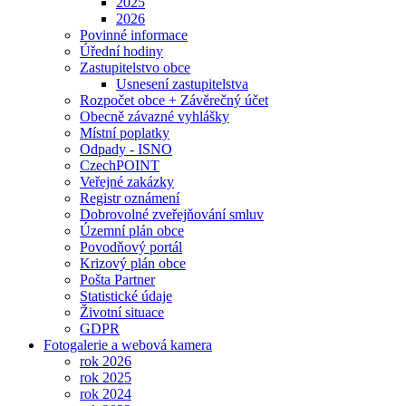
2025
2026
Povinné informace
Úřední hodiny
Zastupitelstvo obce
Usnesení zastupitelstva
Rozpočet obce + Závěrečný účet
Obecně závazné vyhlášky
Místní poplatky
Odpady - ISNO
CzechPOINT
Veřejné zakázky
Registr oznámení
Dobrovolné zveřejňování smluv
Územní plán obce
Povodňový portál
Krizový plán obce
Pošta Partner
Statistické údaje
Životní situace
GDPR
Fotogalerie a webová kamera
rok 2026
rok 2025
rok 2024