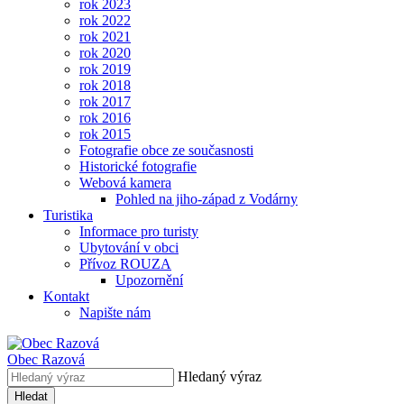
rok 2023
rok 2022
rok 2021
rok 2020
rok 2019
rok 2018
rok 2017
rok 2016
rok 2015
Fotografie obce ze současnosti
Historické fotografie
Webová kamera
Pohled na jiho-západ z Vodárny
Turistika
Informace pro turisty
Ubytování v obci
Přívoz ROUZA
Upozornění
Kontakt
Napište nám
Obec
Razová
Hledaný výraz
Hledat