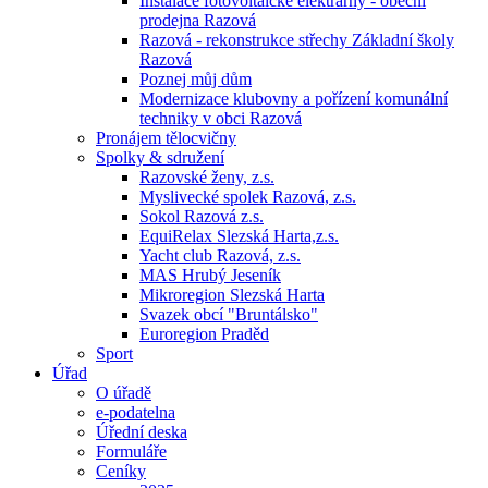
Instalace fotovoltaické elektrárny - obecní
prodejna Razová
Razová - rekonstrukce střechy Základní školy
Razová
Poznej můj dům
Modernizace klubovny a pořízení komunální
techniky v obci Razová
Pronájem tělocvičny
Spolky & sdružení
Razovské ženy, z.s.
Myslivecké spolek Razová, z.s.
Sokol Razová z.s.
EquiRelax Slezská Harta,z.s.
Yacht club Razová, z.s.
MAS Hrubý Jeseník
Mikroregion Slezská Harta
Svazek obcí "Bruntálsko"
Euroregion Praděd
Sport
Úřad
O úřadě
e-podatelna
Úřední deska
Formuláře
Ceníky