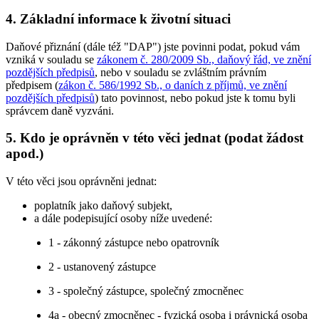
4. Základní informace k životní situaci
Daňové přiznání (dále též "DAP") jste povinni podat, pokud vám
vzniká v souladu se
zákonem č. 280/2009 Sb., daňový řád, ve znění
pozdějších předpisů
, nebo v souladu se zvláštním právním
předpisem (
zákon č. 586/1992 Sb., o daních z příjmů, ve znění
pozdějších předpisů
) tato povinnost, nebo pokud jste k tomu byli
správcem daně vyzváni.
5. Kdo je oprávněn v této věci jednat (podat žádost
apod.)
V této věci jsou oprávněni jednat:
poplatník jako daňový subjekt,
a dále podepisující osoby níže uvedené:
1 - zákonný zástupce nebo opatrovník
2 - ustanovený zástupce
3 - společný zástupce, společný zmocněnec
4a - obecný zmocněnec - fyzická osoba i právnická osoba