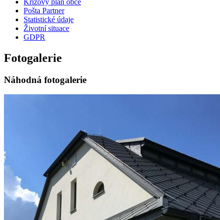
Krizový plán obce
Pošta Partner
Statistické údaje
Životní situace
GDPR
Fotogalerie
Náhodná fotogalerie