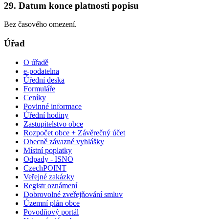
29. Datum konce platnosti popisu
Bez časového omezení.
Úřad
O úřadě
e-podatelna
Úřední deska
Formuláře
Ceníky
Povinné informace
Úřední hodiny
Zastupitelstvo obce
Rozpočet obce + Závěrečný účet
Obecně závazné vyhlášky
Místní poplatky
Odpady - ISNO
CzechPOINT
Veřejné zakázky
Registr oznámení
Dobrovolné zveřejňování smluv
Územní plán obce
Povodňový portál