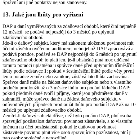
Správní ani jiné poplatky nejsou stanoveny.
13. Jaké jsou lhůty pro vyřízení
DAP u daní vyměřovaných za zdaňovací období, které činí nejméně
12 měsíců, se podává nejpozději do 3 měsíců po uplynutí
zdaňovacího období.
Jde-li o daňový subjekt, který má zákonem uloženou povinnost mít
účetní závěrku ověřenou auditorem, nebo jehož DAP zpracovává a
podává poradce, podává se DAP nejpozději do 6 měsíců po uplynutí
zdaňovacího období; to platí jen, je-li příslušná plná moc udělená
tomuto poradci uplatněna u správce daně před uplynutím tříměsíční
lhůty podle odstavce 1; pokud v šestiměsíční lhůtě podle věty první
tento poradce zemře nebo zanikne, zůstává tato lhůta zachována.
Správce daně může na žádost daňového subjektu nebo z vlastního
podnětu prodloužit až o 3 měsíce lhůtu pro podání řádného DAP;
pokud předmět daně tvoří i příjmy, které jsou předmětem daně v
zahraničí, může správce daně na žádost daňového subjektu v
odůvodněných případech prodloužit lhůtu pro podání DAP až na 10
měsíců po uplynutí zdaňovacího období.
Zemřel-li daňový subjekt dříve, než bylo podáno DAP, plní osoba
spravující pozůstalost daňovou povinnost zůstavitele, a to vlastním
jménem na účet pozůstalosti; pokud je daňovou povinnost
zůstavitele povinno plnit více osob spravujících pozůstalost, plní ji
tyto osoby společně a nerozdílně.