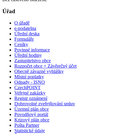
Úřad
O úřadě
e-podatelna
Úřední deska
Formuláře
Ceníky
Povinné informace
Úřední hodiny
Zastupitelstvo obce
Rozpočet obce + Závěrečný účet
Obecně závazné vyhlášky
Místní poplatky
Odpady - ISNO
CzechPOINT
Veřejné zakázky
Registr oznámení
Dobrovolné zveřejňování smluv
Územní plán obce
Povodňový portál
Krizový plán obce
Pošta Partner
Statistické údaje