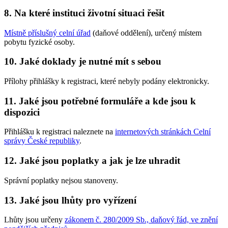
8. Na které instituci životní situaci řešit
Místně příslušný celní úřad
(daňové oddělení), určený místem
pobytu fyzické osoby.
10. Jaké doklady je nutné mít s sebou
Přílohy přihlášky k registraci, které nebyly podány elektronicky.
11. Jaké jsou potřebné formuláře a kde jsou k
dispozici
Přihlášku k registraci naleznete na
internetových stránkách Celní
správy České republiky
.
12. Jaké jsou poplatky a jak je lze uhradit
Správní poplatky nejsou stanoveny.
13. Jaké jsou lhůty pro vyřízení
Lhůty jsou určeny
zákonem č. 280/2009 Sb., daňový řád, ve znění