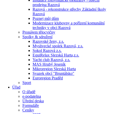
Instalace fotovoltaické elektrárny - obecní
prodejna Razová
Razová - rekonstrukce střechy Základní školy
Razová
Poznej můj dům
Modernizace klubovny a pořízení komunální
techniky v obci Razová
Pronájem tělocvičny
Spolky & sdružení
Razovské ženy, z.s.
Myslivecké spolek Razová, z.s.
Sokol Razová z.s.
EquiRelax Slezská Harta,z.s.
Yacht club Razová, z.s.
MAS Hrubý Jeseník
Mikroregion Slezská Harta
Svazek obcí "Bruntálsko"
Euroregion Praděd
Sport
Úřad
O úřadě
e-podatelna
Úřední deska
Formuláře
Ceníky