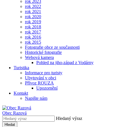
rok 2023
rok 2022
rok 2021
rok 2020
rok 2019
rok 2018
rok 2017
rok 2016
rok 2015
Fotografie obce ze současnosti
Historické fotografie
Webová kamera
Pohled na jiho-západ z Vodárny
Turistika
Informace pro turisty
Ubytování v obci
Přívoz ROUZA
Upozornění
Kontakt
Napište nám
Obec
Razová
Hledaný výraz
Hledat