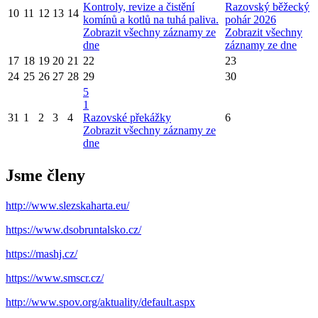
Kontroly, revize a čistění
Razovský běžecký
10
11
12
13
14
komínů a kotlů na tuhá paliva.
pohár 2026
Zobrazit všechny záznamy ze
Zobrazit všechny
dne
záznamy ze dne
17
18
19
20
21
22
23
24
25
26
27
28
29
30
5
1
31
1
2
3
4
Razovské překážky
6
Zobrazit všechny záznamy ze
dne
Jsme členy
http://www.slezskaharta.eu/
https://www.dsobruntalsko.cz/
https://mashj.cz/
https://www.smscr.cz/
http://www.spov.org/aktuality/default.aspx