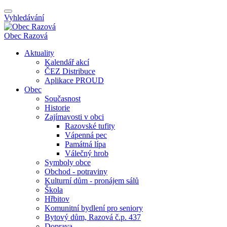
Vyhledávání
Obec
Razová
Aktuality
Kalendář akcí
ČEZ Distribuce
Aplikace PROUD
Obec
Současnost
Historie
Zajímavosti v obci
Razovské tufity
Vápenná pec
Památná lípa
Válečný hrob
Symboly obce
Obchod - potraviny
Kulturní dům - pronájem sálů
Škola
Hřbitov
Komunitní bydlení pro seniory
Bytový dům, Razová č.p. 437
Doprava