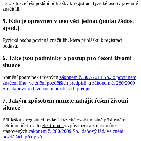
Tato situace řeší podání přihlášky k registraci fyzické osoby povinné
značit líh.
5. Kdo je oprávněn v této věci jednat (podat žádost
apod.)
Fyzická osoba povinná značit líh, která přihlášku k registraci
podává.
6. Jaké jsou podmínky a postup pro řešení životní
situace
Splnění podmínek určených
zákonem č. 307/2013 Sb., o povinném
značení lihu, ve znění pozdějších předpisů
, a
zákonem č. 280/2009
Sb., daňový řád, ve znění pozdějších předpisů
.
7. Jakým způsobem můžete zahájit řešení životní
situace
Přihlášku k registraci podává fyzická osoba místně příslušnému
celnímu úřadu, a to
elektronicky
způsobem a za podmínek
stanovených
zákonem č. 280/2009 Sb., daňový řád, ve znění
pozdějších předpisů
.