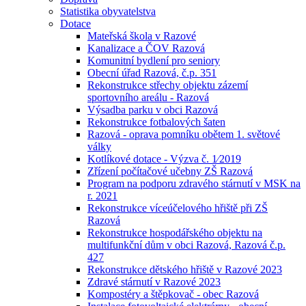
Statistika obyvatelstva
Dotace
Mateřská škola v Razové
Kanalizace a ČOV Razová
Komunitní bydlení pro seniory
Obecní úřad Razová, č.p. 351
Rekonstrukce střechy objektu zázemí
sportovního areálu - Razová
Výsadba parku v obci Razová
Rekonstrukce fotbalových šaten
Razová - oprava pomníku obětem 1. světové
války
Kotlíkové dotace - Výzva č. 1⁄2019
Zřízení počítačové učebny ZŠ Razová
Program na podporu zdravého stárnutí v MSK na
r. 2021
Rekonstrukce víceúčelového hřiště při ZŠ
Razová
Rekonstrukce hospodářského objektu na
multifunkční dům v obci Razová, Razová č.p.
427
Rekonstrukce dětského hřiště v Razové 2023
Zdravé stárnutí v Razové 2023
Kompostéry a štěpkovač - obec Razová