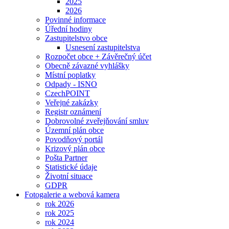
2025
2026
Povinné informace
Úřední hodiny
Zastupitelstvo obce
Usnesení zastupitelstva
Rozpočet obce + Závěrečný účet
Obecně závazné vyhlášky
Místní poplatky
Odpady - ISNO
CzechPOINT
Veřejné zakázky
Registr oznámení
Dobrovolné zveřejňování smluv
Územní plán obce
Povodňový portál
Krizový plán obce
Pošta Partner
Statistické údaje
Životní situace
GDPR
Fotogalerie a webová kamera
rok 2026
rok 2025
rok 2024