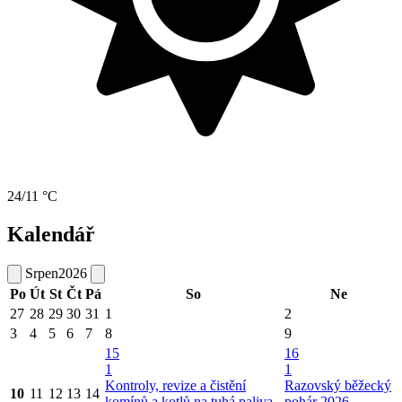
24/11 °C
Kalendář
Srpen
2026
Po
Út
St
Čt
Pá
So
Ne
27
28
29
30
31
1
2
3
4
5
6
7
8
9
15
16
1
1
Kontroly, revize a čistění
Razovský běžecký
10
11
12
13
14
komínů a kotlů na tuhá paliva.
pohár 2026