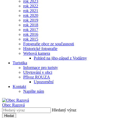
rok 2023
rok 2022
rok 2021
rok 2020
rok 2019
rok 2018
rok 2017
rok 2016
rok 2015
Fotografie obce ze současnosti
Historické fotografie
Webová kamera
Pohled na jiho-západ z Vodárny
Turistika
Informace pro turisty
Ubytování v obci
Přívoz ROUZA
Upozornění
Kontakt
Napište nám
Obec
Razová
Hledaný výraz
Hledat