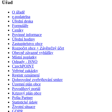
Úřad
O úřadě
e-podatelna
Úřední deska
Formuláře
Ceníky
Povinné informace
Úřední hodiny
Zastupitelstvo obce
Rozpočet obce + Závěrečný účet
Obecně závazné vyhlášky
Místní poplatky
Odpady - ISNO
CzechPOINT
Veřejné zakázky
Registr oznámení
Dobrovolné zveřejňování smluv
Územní plán obce
Povodňový portál
Krizový plán obce
Pošta Partner
Statistické údaje
Životní situace
GDPR