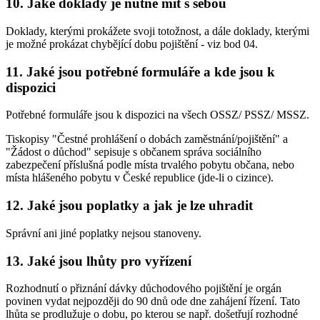
10. Jaké doklady je nutné mít s sebou
Doklady, kterými prokážete svoji totožnost, a dále doklady, kterými
je možné prokázat chybějící dobu pojištění - viz bod 04.
11. Jaké jsou potřebné formuláře a kde jsou k
dispozici
Potřebné formuláře jsou k dispozici na všech OSSZ/ PSSZ/ MSSZ.
Tiskopisy "Čestné prohlášení o dobách zaměstnání/pojištění" a
"Žádost o důchod" sepisuje s občanem správa sociálního
zabezpečení příslušná podle místa trvalého pobytu občana, nebo
místa hlášeného pobytu v České republice (jde-li o cizince).
12. Jaké jsou poplatky a jak je lze uhradit
Správní ani jiné poplatky nejsou stanoveny.
13. Jaké jsou lhůty pro vyřízení
Rozhodnutí o přiznání dávky důchodového pojištění je orgán
povinen vydat nejpozději do 90 dnů ode dne zahájení řízení. Tato
lhůta se prodlužuje o dobu, po kterou se např. došetřují rozhodné