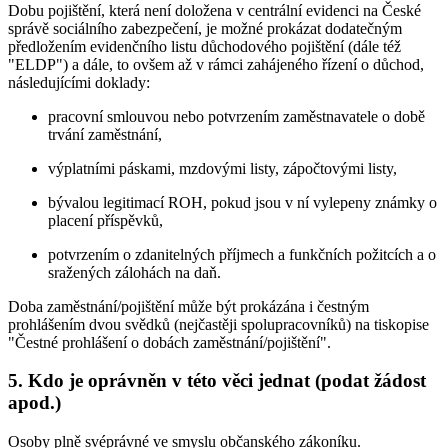
Dobu pojištění, která není doložena v centrální evidenci na České
správě sociálního zabezpečení, je možné prokázat dodatečným
předložením evidenčního listu důchodového pojištění (dále též
"ELDP") a dále, to ovšem až v rámci zahájeného řízení o důchod,
následujícími doklady:
pracovní smlouvou nebo potvrzením zaměstnavatele o době
trvání zaměstnání,
výplatními páskami, mzdovými listy, zápočtovými listy,
bývalou legitimací ROH, pokud jsou v ní vylepeny známky o
placení příspěvků,
potvrzením o zdanitelných příjmech a funkčních požitcích a o
sražených zálohách na daň.
Doba zaměstnání/pojištění může být prokázána i čestným
prohlášením dvou svědků (nejčastěji spolupracovníků) na tiskopise
"Čestné prohlášení o dobách zaměstnání/pojištění".
5. Kdo je oprávněn v této věci jednat (podat žádost
apod.)
Osoby plně svéprávné ve smyslu občanského zákoníku.