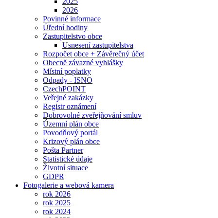
2025
2026
Povinné informace
Úřední hodiny
Zastupitelstvo obce
Usnesení zastupitelstva
Rozpočet obce + Závěrečný účet
Obecně závazné vyhlášky
Místní poplatky
Odpady - ISNO
CzechPOINT
Veřejné zakázky
Registr oznámení
Dobrovolné zveřejňování smluv
Územní plán obce
Povodňový portál
Krizový plán obce
Pošta Partner
Statistické údaje
Životní situace
GDPR
Fotogalerie a webová kamera
rok 2026
rok 2025
rok 2024