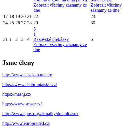
Zobrazit všechny záznamy ze
Zobrazit všechny
dne
záznamy ze dne
17
18
19
20
21
22
23
24
25
26
27
28
29
30
5
1
31
1
2
3
4
Razovské překážky
6
Zobrazit všechny záznamy ze
dne
Jsme členy
http://www.slezskaharta.eu/
https://www.dsobruntalsko.cz/
https://mashj.cz/
https://www.smscr.cz/
http://www.spov.org/aktuality/default.aspx
http://www.europraded.cz/