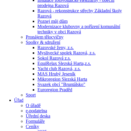
Instalace fotovoltaické elektrárny - obecní
prodejna Razová
Razová - rekonstrukce střechy Základní školy
Razová
Poznej můj dům
Modernizace klubovny a pořízení komunální
techniky v obci Razová
Pronájem tělocvičny
Spolky & sdružení
Razovské ženy, z.s.
Myslivecké spolek Razová, z.s.
Sokol Razová z.s.
EquiRelax Slezská Harta,z.s.
Yacht club Razová, z.s.
MAS Hrubý Jeseník
Mikroregion Slezská Harta
Svazek obcí "Bruntálsko"
Euroregion Praděd
Sport
Úřad
O úřadě
e-podatelna
Úřední deska
Formuláře
Ceníky