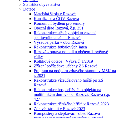
Statistika obyvatelstva
Dotace
Mateřská škola v Razové
Kanalizace a ČOV Razová
Komunitní bydlení pro seniory
Obecní úřad Razová, č.p. 351
Rekonstrukce střechy objektu zázemí
sportovního areálu - Razová
Výsadba parku v obci Razová
Rekonstrukce fotbalových šaten
Razová - oprava pomníku obětem 1. světové
války
Kotlíkové dotace - Výzva č. 1⁄2019
Zřízení počítačové učebny ZŠ Razová
Program na podporu zdravého stárnutí v MSK na
r. 2021
Rekonstrukce víceúčelového hřiště při ZŠ
Razová
Rekonstrukce hospodářského objektu na
multifunkční dům v obci Razová, Razová č.p.
427
Rekonstrukce dětského hřiště v Razové 2023
Zdravé stárnutí v Razové 2023
Kompostéry a štěpkovač - obec Razová