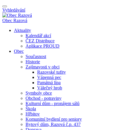
Vyhledávání
Obec
Razová
Aktuality
Kalendář akcí
ČEZ Distribuce
Aplikace PROUD
Obec
Současnost
Historie
Zajímavosti v obci
Razovské tufity
Vápenná pec
Památná lípa
Válečný hrob
Symboly obce
Obchod - potraviny
Kulturní dům - pronájem sálů
Škola
Hřbitov
Komunitní bydlení pro seniory
Bytový dům, Razová č.p. 437
Doprava