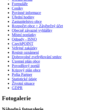
Formuláře
Ceníky
Povinné informace
Úřední hodiny
Zastupitelstvo obce
Rozpočet obce + Závěrečný účet
Obecně závazné vyhlášky
Místní poplatky
Odpady - ISNO
CzechPOINT
Veřejné zakázky
Registr oznámení
Dobrovolné zveřejňování smluv
Územní plán obce
Povodňový portál
Krizový plán obce
Pošta Partner
Statistické údaje
Životní situace
GDPR
Fotogalerie
Náhodná fotogalerie