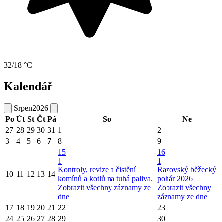
32/18 °C
Kalendář
Srpen
2026
Po
Út
St
Čt
Pá
So
Ne
27
28
29
30
31
1
2
3
4
5
6
7
8
9
15
16
1
1
Kontroly, revize a čistění
Razovský běžecký
10
11
12
13
14
komínů a kotlů na tuhá paliva.
pohár 2026
Zobrazit všechny záznamy ze
Zobrazit všechny
dne
záznamy ze dne
17
18
19
20
21
22
23
24
25
26
27
28
29
30