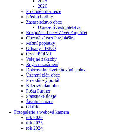
2025
2026
Povinné informace
Úřední hodiny
Zastupitelstvo obce
Usnesení zastupitelstva
Rozpočet obce + Závěrečný účet
Obecně závazné vyhlášky
Místní poplatky
Odpady - ISNO
CzechPOINT
Veřejné zakázky
Registr oznámení
Dobrovolné zveřejňování smluv
Územní plán obce
Povodňový portál
Krizový plán obce
Pošta Partner
Statistické údaje
Životní situace
GDPR
Fotogalerie a webová kamera
rok 2026
rok 2025
rok 2024