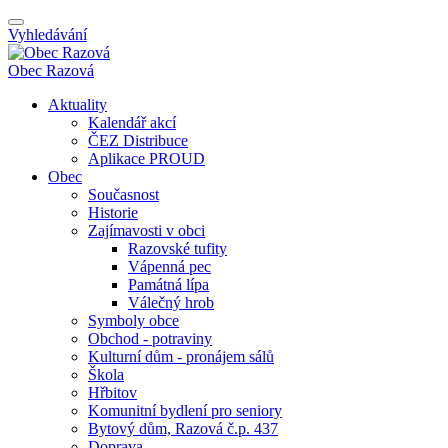
Vyhledávání
Obec
Razová
Aktuality
Kalendář akcí
ČEZ Distribuce
Aplikace PROUD
Obec
Současnost
Historie
Zajímavosti v obci
Razovské tufity
Vápenná pec
Památná lípa
Válečný hrob
Symboly obce
Obchod - potraviny
Kulturní dům - pronájem sálů
Škola
Hřbitov
Komunitní bydlení pro seniory
Bytový dům, Razová č.p. 437
Doprava