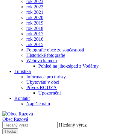
rok 2023
rok 2022
rok 2021
rok 2020
rok 2019
rok 2018
rok 2017
rok 2016
rok 2015
Fotografie obce ze současnosti
Historické fotografie
Webová kamera
Pohled na jiho-západ z Vodárny
Turistika
Informace pro turisty
Ubytování v obci
Přívoz ROUZA
Upozornění
Kontakt
Napište nám
Obec
Razová
Hledaný výraz
Hledat