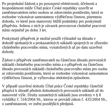
Po projednání žádosti a po posouzení efektivnosti, účelnosti a
hospodárnosti může Úřad práce České republiky uzavřít se
zaměstnavatelem nebo osobou se zdravotním postižením, která se
rozhodne vykonávat samostatnou výdělečnou činnost, písemnou
dohodu, ve které jsou stanoveny bližší podmínky pro poskytnutí
příspěvku. Jednou z nich je závazek provozovat chráněné pracovní
místo nejméně po dobu 3 let.
Poskytnutý příspěvek je možné použít výhradně na úhradu v
dohodě sjednaných a prokazatelných nákladů spojených se zřízením
chráněného pracovního místa, vynaložených až po datu uzavření
dohody.
Žádost o příspěvek zaměstnavateli na částečnou úhradu provozních
nákladů chráněného pracovního místa a o příspěvek na částečnou
úhradu provozních nákladů chráněného pracovního místa pro osobu
se zdravotním postižením, která se rozhodne vykonávat samostatnou
výdělečnou činnost, je vyřizována obdobným způsobem.
V případě uzavření dohody Úřad práce České republiky částečně
přispívá k úhradě předem dohodnutých provozních nákladů až do
stanovené výše. Druhy uznatelných nákladů jsou uvedeny v § 8
vyhlášky č. 518/2004 Sb., kterou se provádí zákon č. 435/2004 Sb.,
o zaměstnanosti, ve znění pozdějších předpisů.