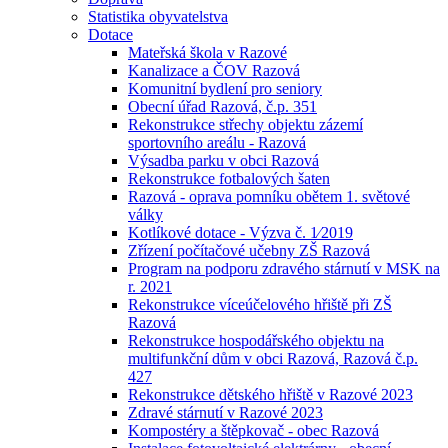
Statistika obyvatelstva
Dotace
Mateřská škola v Razové
Kanalizace a ČOV Razová
Komunitní bydlení pro seniory
Obecní úřad Razová, č.p. 351
Rekonstrukce střechy objektu zázemí
sportovního areálu - Razová
Výsadba parku v obci Razová
Rekonstrukce fotbalových šaten
Razová - oprava pomníku obětem 1. světové
války
Kotlíkové dotace - Výzva č. 1⁄2019
Zřízení počítačové učebny ZŠ Razová
Program na podporu zdravého stárnutí v MSK na
r. 2021
Rekonstrukce víceúčelového hřiště při ZŠ
Razová
Rekonstrukce hospodářského objektu na
multifunkční dům v obci Razová, Razová č.p.
427
Rekonstrukce dětského hřiště v Razové 2023
Zdravé stárnutí v Razové 2023
Kompostéry a štěpkovač - obec Razová