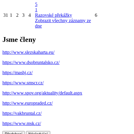
5
1
31
1
2
3
4
Razovské překážky
6
Zobrazit všechny záznamy ze
dne
Jsme členy
http://www.slezskaharta.eu/
https://www.dsobruntalsko.cz/
https://mashj.cz/
https://www.smscr.cz/
http://www.spov.org/aktuality/default.aspx
http://www.europraded.cz/
https://vakbruntal.cz/
https://www.msk.cz/