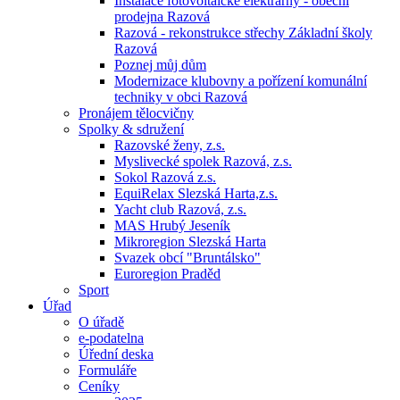
Instalace fotovoltaické elektrárny - obecní
prodejna Razová
Razová - rekonstrukce střechy Základní školy
Razová
Poznej můj dům
Modernizace klubovny a pořízení komunální
techniky v obci Razová
Pronájem tělocvičny
Spolky & sdružení
Razovské ženy, z.s.
Myslivecké spolek Razová, z.s.
Sokol Razová z.s.
EquiRelax Slezská Harta,z.s.
Yacht club Razová, z.s.
MAS Hrubý Jeseník
Mikroregion Slezská Harta
Svazek obcí "Bruntálsko"
Euroregion Praděd
Sport
Úřad
O úřadě
e-podatelna
Úřední deska
Formuláře
Ceníky