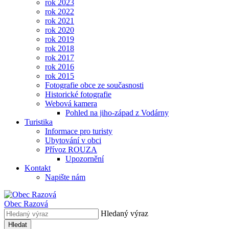
rok 2023
rok 2022
rok 2021
rok 2020
rok 2019
rok 2018
rok 2017
rok 2016
rok 2015
Fotografie obce ze současnosti
Historické fotografie
Webová kamera
Pohled na jiho-západ z Vodárny
Turistika
Informace pro turisty
Ubytování v obci
Přívoz ROUZA
Upozornění
Kontakt
Napište nám
Obec
Razová
Hledaný výraz
Hledat