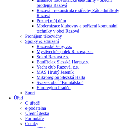
Instalace fotovoltaické elektrárny - obecní
prodejna Razová
Razová - rekonstrukce střechy Základní školy
Razová
Poznej můj dům
Modernizace klubovny a pořízení komunální
techniky v obci Razová
Pronájem tělocvičny
Spolky & sdružení
Razovské ženy, z.s.
Myslivecké spolek Razová, z.s.
Sokol Razová z.s.
EquiRelax Slezská Harta,z.s.
Yacht club Razová, z.s.
MAS Hrubý Jeseník
Mikroregion Slezská Harta
Svazek obcí "Bruntálsko"
Euroregion Praděd
Sport
Úřad
O úřadě
e-podatelna
Úřední deska
Formuláře
Ceníky