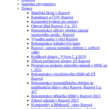
Statistika obyvatelstva
Dotace
Mateřská škola v Razové
Kanalizace a ČOV Razová
Komunitní bydlení pro seniory
Obecní úřad Razová, č.p. 351
Rekonstrukce střechy objektu zázemí
sportovního areálu - Razová
Výsadba parku v obci Razová
Rekonstrukce fotbalových šaten
Razová - oprava pomníku obětem 1. světové
války
Kotlíkové dotace - Výzva č. 1⁄2019
Zřízení počítačové učebny ZŠ Razová
Program na podporu zdravého stárnutí v MSK na
r. 2021
Rekonstrukce víceúčelového hřiště při ZŠ
Razová
Rekonstrukce hospodářského objektu na
multifunkční dům v obci Razová, Razová č.p.
427
Rekonstrukce dětského hřiště v Razové 2023
Zdravé stárnutí v Razové 2023
Kompostéry a štěpkovač - obec Razová