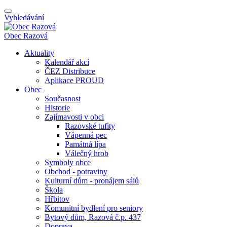
Vyhledávání
Obec
Razová
Aktuality
Kalendář akcí
ČEZ Distribuce
Aplikace PROUD
Obec
Současnost
Historie
Zajímavosti v obci
Razovské tufity
Vápenná pec
Památná lípa
Válečný hrob
Symboly obce
Obchod - potraviny
Kulturní dům - pronájem sálů
Škola
Hřbitov
Komunitní bydlení pro seniory
Bytový dům, Razová č.p. 437
Doprava