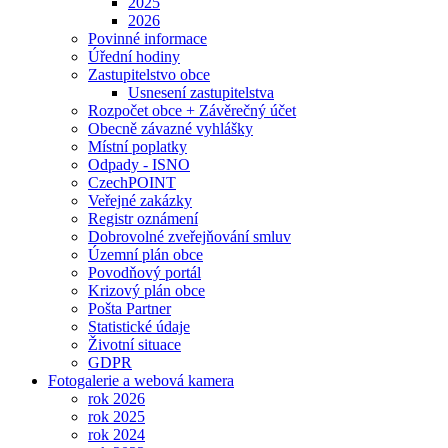
2025
2026
Povinné informace
Úřední hodiny
Zastupitelstvo obce
Usnesení zastupitelstva
Rozpočet obce + Závěrečný účet
Obecně závazné vyhlášky
Místní poplatky
Odpady - ISNO
CzechPOINT
Veřejné zakázky
Registr oznámení
Dobrovolné zveřejňování smluv
Územní plán obce
Povodňový portál
Krizový plán obce
Pošta Partner
Statistické údaje
Životní situace
GDPR
Fotogalerie a webová kamera
rok 2026
rok 2025
rok 2024