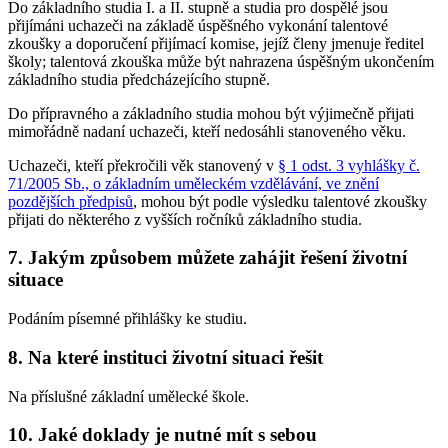
Do základního studia I. a II. stupně a studia pro dospělé jsou
přijímáni uchazeči na základě úspěšného vykonání talentové
zkoušky a doporučení přijímací komise, jejíž členy jmenuje ředitel
školy; talentová zkouška může být nahrazena úspěšným ukončením
základního studia předcházejícího stupně.
Do přípravného a základního studia mohou být výjimečně přijati
mimořádně nadaní uchazeči, kteří nedosáhli stanoveného věku.
Uchazeči, kteří překročili věk stanovený v
§ 1 odst. 3 vyhlášky č.
71/2005 Sb., o základním uměleckém vzdělávání, ve znění
pozdějších předpisů
, mohou být podle výsledku talentové zkoušky
přijati do některého z vyšších ročníků základního studia.
7. Jakým způsobem můžete zahájit řešení životní
situace
Podáním písemné přihlášky ke studiu.
8. Na které instituci životní situaci řešit
Na příslušné základní umělecké škole.
10. Jaké doklady je nutné mít s sebou