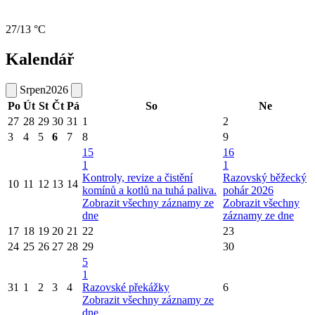
27/13 °C
Kalendář
Srpen
2026
Po
Út
St
Čt
Pá
So
Ne
27
28
29
30
31
1
2
3
4
5
6
7
8
9
15
16
1
1
Kontroly, revize a čistění
Razovský běžecký
10
11
12
13
14
komínů a kotlů na tuhá paliva.
pohár 2026
Zobrazit všechny záznamy ze
Zobrazit všechny
dne
záznamy ze dne
17
18
19
20
21
22
23
24
25
26
27
28
29
30
5
1
31
1
2
3
4
Razovské překážky
6
Zobrazit všechny záznamy ze
dne