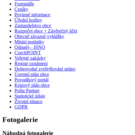
Formuláře
Ceníky
Povinné informace
Úřední hodiny
Zastupitelstvo obce
Rozpočet obce + Závěrečný účet
Obecně závazné vyhlášky
Místní poplatky
Odpady - ISNO
CzechPOINT
Veřejné zakázky
Registr oznámení
Dobrovolné zveřejňování smluv
Územní plán obce
Povodňový portál
Krizový plán obce
Pošta Partner
Statistické údaje
Životní situace
GDPR
Fotogalerie
Náhodná fotogalerie