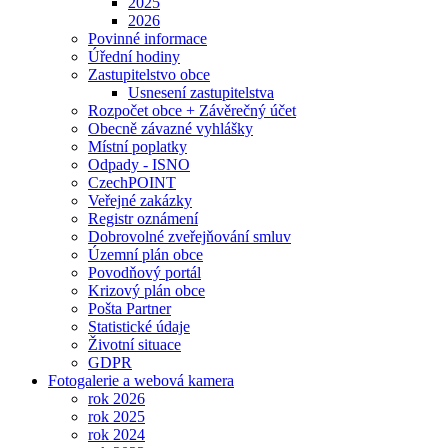
2025
2026
Povinné informace
Úřední hodiny
Zastupitelstvo obce
Usnesení zastupitelstva
Rozpočet obce + Závěrečný účet
Obecně závazné vyhlášky
Místní poplatky
Odpady - ISNO
CzechPOINT
Veřejné zakázky
Registr oznámení
Dobrovolné zveřejňování smluv
Územní plán obce
Povodňový portál
Krizový plán obce
Pošta Partner
Statistické údaje
Životní situace
GDPR
Fotogalerie a webová kamera
rok 2026
rok 2025
rok 2024