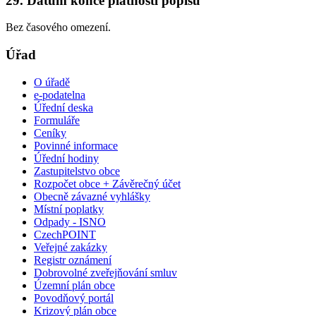
29. Datum konce platnosti popisu
Bez časového omezení.
Úřad
O úřadě
e-podatelna
Úřední deska
Formuláře
Ceníky
Povinné informace
Úřední hodiny
Zastupitelstvo obce
Rozpočet obce + Závěrečný účet
Obecně závazné vyhlášky
Místní poplatky
Odpady - ISNO
CzechPOINT
Veřejné zakázky
Registr oznámení
Dobrovolné zveřejňování smluv
Územní plán obce
Povodňový portál
Krizový plán obce