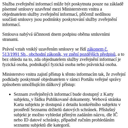
Služba zveřejnění informací může být poskytnuta pouze na základě
písemné smlouvy uzavřené mezi Ministerstvem vnitra a
objednatelem služby zveřejnění informací, přičemž nedílnou
součásti smlouvy jsou podmínky poskytování služby zveřejnění
informací.
Smlouva nabývá účinnosti dnem podpisu oběma smluvními
stranami.
Právní vztah vniklý uzavřením smlouvy se řídí
zákonem č.
513/1991 Sb., obchodní zákoník, ve znění pozdějších předpisů
, a to
bez ohledu na to, zda objednatelem služby zveřejnění informací je
fyzická osoba, podnikající fyzická osoba nebo právnická osoba.
Ministerstvo vnitra zajistí přístup k těmto informacím tak, že zveřejní
podklady poskytnuté objednatelem v rámci Portálu veřejné správy
způsobem umožňujícím dálkový přístup:
Seznam zveřejněných informací bude dostupný z Karty
subjektu,
v řádku Publikované dokumenty. Webová stránka
Karta subjektu je dostupná z detailu konkrétního subjektu v
prostředí Seznamu držitelů datových schránek. Příslušný
subjekt je možno vyhledat přímým zadáním názvu, dle IČ
nebo ID datové schránky, případně ručním prohledáním
seznamu subjektů dle kategorií.