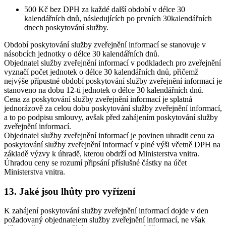
500 Kč bez DPH za každé další období v délce 30
kalendářních dnů, následujících po prvních 30kalendářních
dnech poskytování služby.
Období poskytování služby zveřejnění informací se stanovuje v
násobcích jednotky o délce 30 kalendářních dnů.
Objednatel služby zveřejnění informací v podkladech pro zveřejnění
vyznačí počet jednotek o délce 30 kalendářních dnů, přičemž
nejvýše přípustné období poskytování služby zveřejnění informací je
stanoveno na dobu 12-ti jednotek o délce 30 kalendářních dnů.
Cena za poskytování služby zveřejnění informací je splatná
jednorázově za celou dobu poskytování služby zveřejnění informací,
a to po podpisu smlouvy, avšak před zahájením poskytování služby
zveřejnění informací.
Objednatel služby zveřejnění informací je povinen uhradit cenu za
poskytování služby zveřejnění informací v plné výši včetně DPH na
základě výzvy k úhradě, kterou obdrží od Ministerstva vnitra.
Úhradou ceny se rozumí připsání příslušné částky na účet
Ministerstva vnitra.
13. Jaké jsou lhůty pro vyřízení
K zahájení poskytování služby zveřejnění informací dojde v den
požadovaný objednatelem služby zveřejnění informací, ne však