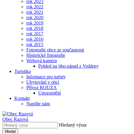
rok 2023
rok 2022
rok 2021
rok 2020
rok 2019
rok 2018
rok 2017
rok 2016
rok 2015
Fotografie obce ze současnosti
Historické fotografie
Webová kamera
Pohled na jiho-západ z Vodárny
Turistika
Informace pro turisty
Ubytování v obci
Přívoz ROUZA
Upozornění
Kontakt
Napište nám
Obec
Razová
Hledaný výraz
Hledat