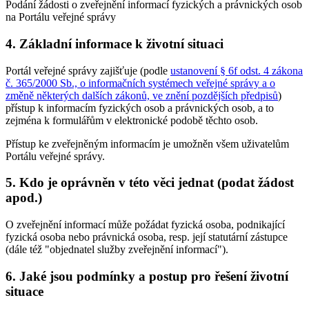
Podání žádosti o zveřejnění informací fyzických a právnických osob
na Portálu veřejné správy
4. Základní informace k životní situaci
Portál veřejné správy zajišťuje (podle
ustanovení § 6f odst. 4 zákona
č. 365/2000 Sb., o informačních systémech veřejné správy a o
změně některých dalších zákonů, ve znění pozdějších předpisů
)
přístup k informacím fyzických osob a právnických osob, a to
zejména k formulářům v elektronické podobě těchto osob.
Přístup ke zveřejněným informacím je umožněn všem uživatelům
Portálu veřejné správy.
5. Kdo je oprávněn v této věci jednat (podat žádost
apod.)
O zveřejnění informací může požádat fyzická osoba, podnikající
fyzická osoba nebo právnická osoba, resp. její statutární zástupce
(dále též "objednatel služby zveřejnění informací").
6. Jaké jsou podmínky a postup pro řešení životní
situace