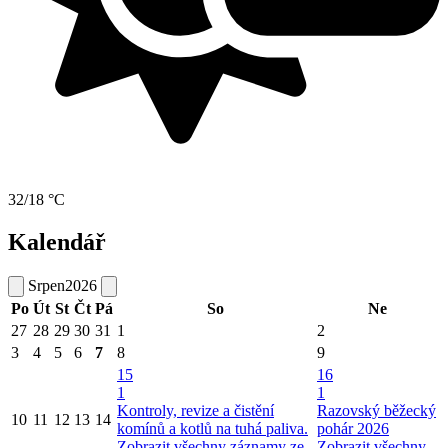
32/18 °C
Kalendář
Srpen
2026
Po
Út
St
Čt
Pá
So
Ne
27
28
29
30
31
1
2
3
4
5
6
7
8
9
15
16
1
1
Kontroly, revize a čistění
Razovský běžecký
10
11
12
13
14
komínů a kotlů na tuhá paliva.
pohár 2026
Zobrazit všechny záznamy ze
Zobrazit všechny