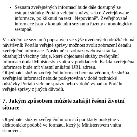
Seznam zveřejněných informací bude dále dostupný ze
vstupní stránky Portálu veřejné správy, sekce Zveřejňované
informace, po kliknutí na text "Nepovinně". Zveřejňované
informace jsou v kompletním seznamu řazeny chronologicky
sestupně.
V každém ze seznamů popsaných ve výše uvedených odrážkách má
návštěvník Portálu veřejné správy možnost zvolit zobrazení detailu
zveřejněné informace. Následně se zobrazí webová stránka,
obsahující všechny údaje, které objednatel služby zveřejnění
informací dodal Ministerstvu vnitra v podkladech. Každá zveřejněná
informace bude mít vlastní unikátní URL adresu.
Objednatel služby zveřejnění informací bere na vědomí, že služba
zveřejnění informací nebude poskytována v době technické
odstávky Portálu veřejné správy nebo v době výpadku Portálu
veřejné správy z jiných důvodů.
7. Jakým způsobem můžete zahájit řešení životní
situace
Objednatel služby zveřejnění informací podklady poskytne v
elektronické podobě ve formátu, který je Ministerstvem vnitra
stanoven.