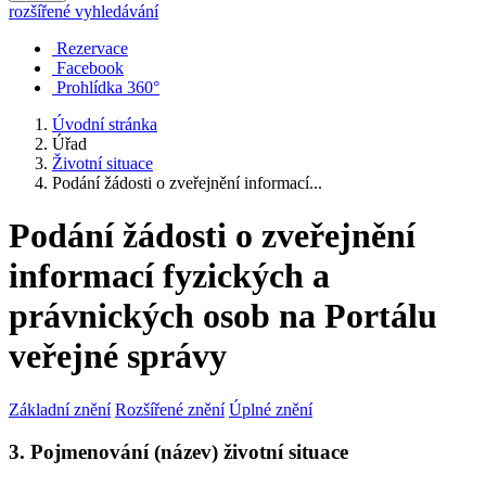
rozšířené vyhledávání
Rezervace
Facebook
Prohlídka 360°
Úvodní stránka
Úřad
Životní situace
Podání žádosti o zveřejnění informací...
Podání žádosti o zveřejnění
informací fyzických a
právnických osob na Portálu
veřejné správy
Základní znění
Rozšířené znění
Úplné znění
3. Pojmenování (název) životní situace