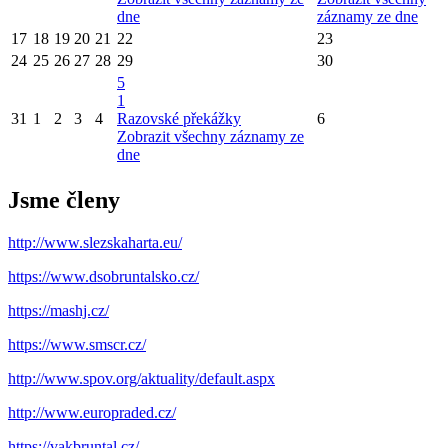
dne
záznamy ze dne
17
18
19
20
21
22
23
24
25
26
27
28
29
30
5
1
31
1
2
3
4
Razovské překážky
6
Zobrazit všechny záznamy ze
dne
Jsme členy
http://www.slezskaharta.eu/
https://www.dsobruntalsko.cz/
https://mashj.cz/
https://www.smscr.cz/
http://www.spov.org/aktuality/default.aspx
http://www.europraded.cz/
https://vakbruntal.cz/