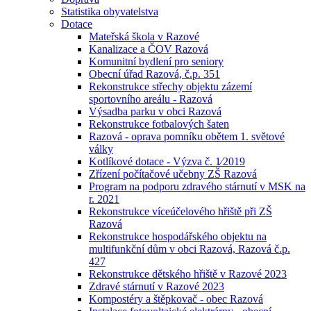
Statistika obyvatelstva
Dotace
Mateřská škola v Razové
Kanalizace a ČOV Razová
Komunitní bydlení pro seniory
Obecní úřad Razová, č.p. 351
Rekonstrukce střechy objektu zázemí
sportovního areálu - Razová
Výsadba parku v obci Razová
Rekonstrukce fotbalových šaten
Razová - oprava pomníku obětem 1. světové
války
Kotlíkové dotace - Výzva č. 1⁄2019
Zřízení počítačové učebny ZŠ Razová
Program na podporu zdravého stárnutí v MSK na
r. 2021
Rekonstrukce víceúčelového hřiště při ZŠ
Razová
Rekonstrukce hospodářského objektu na
multifunkční dům v obci Razová, Razová č.p.
427
Rekonstrukce dětského hřiště v Razové 2023
Zdravé stárnutí v Razové 2023
Kompostéry a štěpkovač - obec Razová