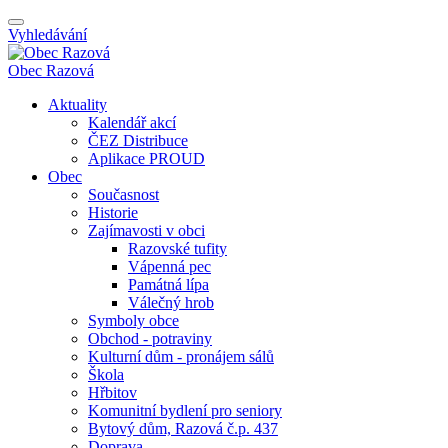
Vyhledávání
Obec
Razová
Aktuality
Kalendář akcí
ČEZ Distribuce
Aplikace PROUD
Obec
Současnost
Historie
Zajímavosti v obci
Razovské tufity
Vápenná pec
Památná lípa
Válečný hrob
Symboly obce
Obchod - potraviny
Kulturní dům - pronájem sálů
Škola
Hřbitov
Komunitní bydlení pro seniory
Bytový dům, Razová č.p. 437
Doprava