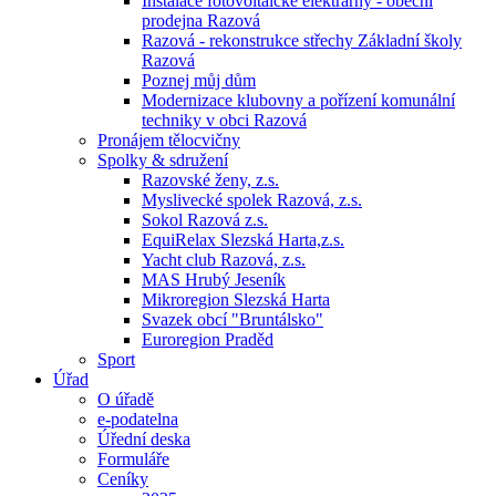
Instalace fotovoltaické elektrárny - obecní
prodejna Razová
Razová - rekonstrukce střechy Základní školy
Razová
Poznej můj dům
Modernizace klubovny a pořízení komunální
techniky v obci Razová
Pronájem tělocvičny
Spolky & sdružení
Razovské ženy, z.s.
Myslivecké spolek Razová, z.s.
Sokol Razová z.s.
EquiRelax Slezská Harta,z.s.
Yacht club Razová, z.s.
MAS Hrubý Jeseník
Mikroregion Slezská Harta
Svazek obcí "Bruntálsko"
Euroregion Praděd
Sport
Úřad
O úřadě
e-podatelna
Úřední deska
Formuláře
Ceníky