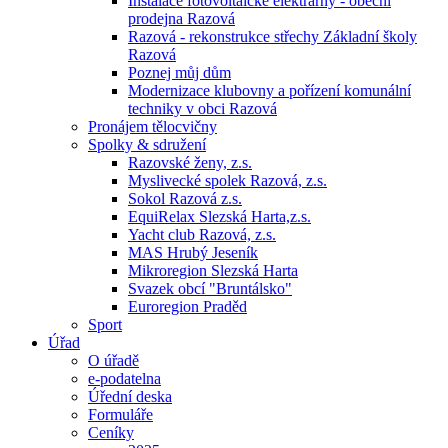
Instalace fotovoltaické elektrárny - obecní
prodejna Razová
Razová - rekonstrukce střechy Základní školy
Razová
Poznej můj dům
Modernizace klubovny a pořízení komunální
techniky v obci Razová
Pronájem tělocvičny
Spolky & sdružení
Razovské ženy, z.s.
Myslivecké spolek Razová, z.s.
Sokol Razová z.s.
EquiRelax Slezská Harta,z.s.
Yacht club Razová, z.s.
MAS Hrubý Jeseník
Mikroregion Slezská Harta
Svazek obcí "Bruntálsko"
Euroregion Praděd
Sport
Úřad
O úřadě
e-podatelna
Úřední deska
Formuláře
Ceníky