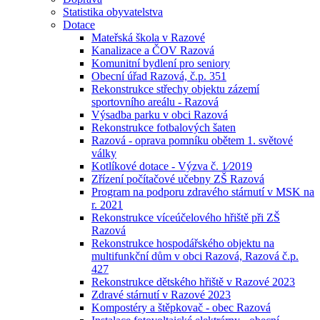
Statistika obyvatelstva
Dotace
Mateřská škola v Razové
Kanalizace a ČOV Razová
Komunitní bydlení pro seniory
Obecní úřad Razová, č.p. 351
Rekonstrukce střechy objektu zázemí
sportovního areálu - Razová
Výsadba parku v obci Razová
Rekonstrukce fotbalových šaten
Razová - oprava pomníku obětem 1. světové
války
Kotlíkové dotace - Výzva č. 1⁄2019
Zřízení počítačové učebny ZŠ Razová
Program na podporu zdravého stárnutí v MSK na
r. 2021
Rekonstrukce víceúčelového hřiště při ZŠ
Razová
Rekonstrukce hospodářského objektu na
multifunkční dům v obci Razová, Razová č.p.
427
Rekonstrukce dětského hřiště v Razové 2023
Zdravé stárnutí v Razové 2023
Kompostéry a štěpkovač - obec Razová