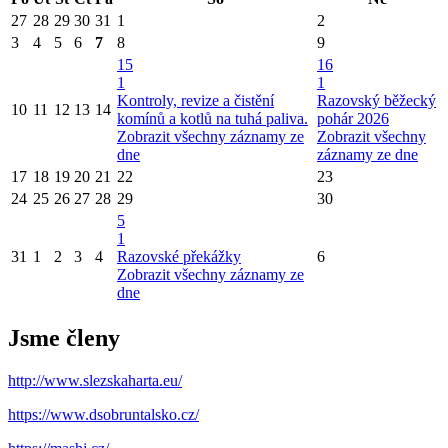
27
28
29
30
31
1
2
3
4
5
6
7
8
9
15
16
1
1
Kontroly, revize a čistění
Razovský běžecký
10
11
12
13
14
komínů a kotlů na tuhá paliva.
pohár 2026
Zobrazit všechny záznamy ze
Zobrazit všechny
dne
záznamy ze dne
17
18
19
20
21
22
23
24
25
26
27
28
29
30
5
1
31
1
2
3
4
Razovské překážky
6
Zobrazit všechny záznamy ze
dne
Jsme členy
http://www.slezskaharta.eu/
https://www.dsobruntalsko.cz/