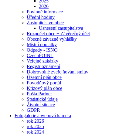
2025
2026
Povinné informace
Úřední hodiny
Zastupitelstvo obce
Usnesení zastupitelstva
Rozpočet obce + Závěrečný účet
Obecně závazné vyhlášky
Místní poplatky
Odpady - ISNO
CzechPOINT
Veřejné zakázky
Registr oznámení
Dobrovolné zveřejňování smluv
Územní plán obce
Povodňový portál
Krizový plán obce
Pošta Partner
Statistické údaje
Životní situace
GDPR
Fotogalerie a webová kamera
rok 2026
rok 2025
rok 2024