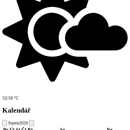
32/18 °C
Kalendář
Srpen
2026
Po
Út
St
Čt
Pá
So
Ne