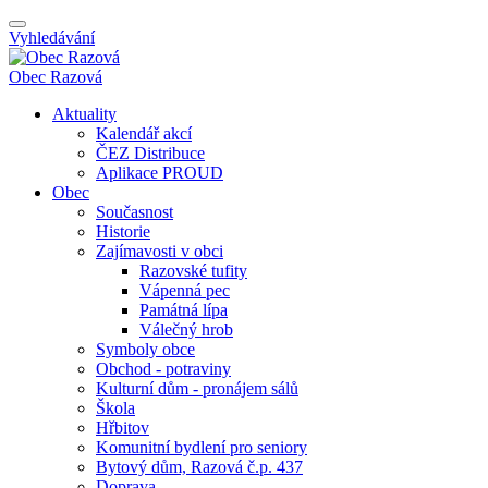
Vyhledávání
Obec
Razová
Aktuality
Kalendář akcí
ČEZ Distribuce
Aplikace PROUD
Obec
Současnost
Historie
Zajímavosti v obci
Razovské tufity
Vápenná pec
Památná lípa
Válečný hrob
Symboly obce
Obchod - potraviny
Kulturní dům - pronájem sálů
Škola
Hřbitov
Komunitní bydlení pro seniory
Bytový dům, Razová č.p. 437
Doprava