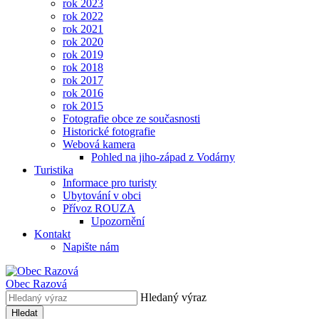
rok 2023
rok 2022
rok 2021
rok 2020
rok 2019
rok 2018
rok 2017
rok 2016
rok 2015
Fotografie obce ze současnosti
Historické fotografie
Webová kamera
Pohled na jiho-západ z Vodárny
Turistika
Informace pro turisty
Ubytování v obci
Přívoz ROUZA
Upozornění
Kontakt
Napište nám
Obec
Razová
Hledaný výraz
Hledat