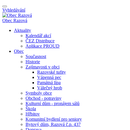
Vyhledávání
Obec
Razová
Aktuality
Kalendář akcí
ČEZ Distribuce
Aplikace PROUD
Obec
Současnost
Historie
Zajímavosti v obci
Razovské tufity
Vápenná pec
Památná lípa
Válečný hrob
Symboly obce
Obchod - potraviny
Kulturní dům - pronájem sálů
Škola
Hřbitov
Komunitní bydlení pro seniory
Bytový dům, Razová č.p. 437
Doprava