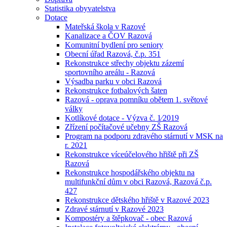
Statistika obyvatelstva
Dotace
Mateřská škola v Razové
Kanalizace a ČOV Razová
Komunitní bydlení pro seniory
Obecní úřad Razová, č.p. 351
Rekonstrukce střechy objektu zázemí
sportovního areálu - Razová
Výsadba parku v obci Razová
Rekonstrukce fotbalových šaten
Razová - oprava pomníku obětem 1. světové
války
Kotlíkové dotace - Výzva č. 1⁄2019
Zřízení počítačové učebny ZŠ Razová
Program na podporu zdravého stárnutí v MSK na
r. 2021
Rekonstrukce víceúčelového hřiště při ZŠ
Razová
Rekonstrukce hospodářského objektu na
multifunkční dům v obci Razová, Razová č.p.
427
Rekonstrukce dětského hřiště v Razové 2023
Zdravé stárnutí v Razové 2023
Kompostéry a štěpkovač - obec Razová