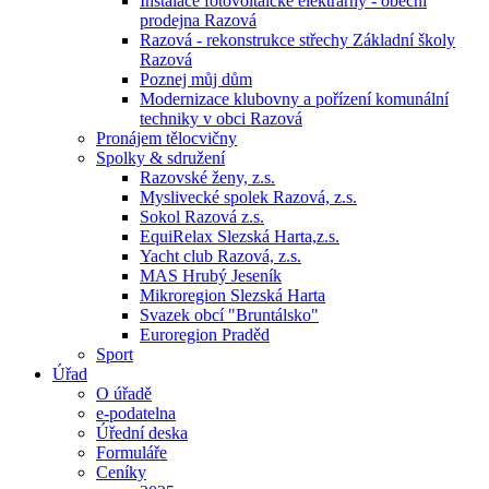
Instalace fotovoltaické elektrárny - obecní
prodejna Razová
Razová - rekonstrukce střechy Základní školy
Razová
Poznej můj dům
Modernizace klubovny a pořízení komunální
techniky v obci Razová
Pronájem tělocvičny
Spolky & sdružení
Razovské ženy, z.s.
Myslivecké spolek Razová, z.s.
Sokol Razová z.s.
EquiRelax Slezská Harta,z.s.
Yacht club Razová, z.s.
MAS Hrubý Jeseník
Mikroregion Slezská Harta
Svazek obcí "Bruntálsko"
Euroregion Praděd
Sport
Úřad
O úřadě
e-podatelna
Úřední deska
Formuláře
Ceníky