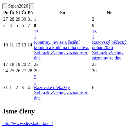
Srpen
2026
Po
Út
St
Čt
Pá
So
Ne
27
28
29
30
31
1
2
3
4
5
6
7
8
9
15
16
1
1
Kontroly, revize a čistění
Razovský běžecký
10
11
12
13
14
komínů a kotlů na tuhá paliva.
pohár 2026
Zobrazit všechny záznamy ze
Zobrazit všechny
dne
záznamy ze dne
17
18
19
20
21
22
23
24
25
26
27
28
29
30
5
1
31
1
2
3
4
Razovské překážky
6
Zobrazit všechny záznamy ze
dne
Jsme členy
http://www.slezskaharta.eu/