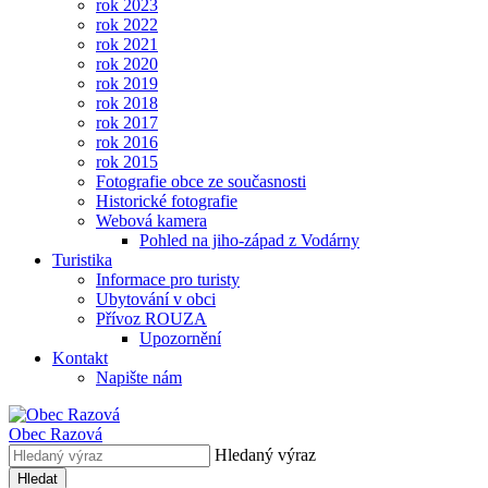
rok 2023
rok 2022
rok 2021
rok 2020
rok 2019
rok 2018
rok 2017
rok 2016
rok 2015
Fotografie obce ze současnosti
Historické fotografie
Webová kamera
Pohled na jiho-západ z Vodárny
Turistika
Informace pro turisty
Ubytování v obci
Přívoz ROUZA
Upozornění
Kontakt
Napište nám
Obec
Razová
Hledaný výraz
Hledat