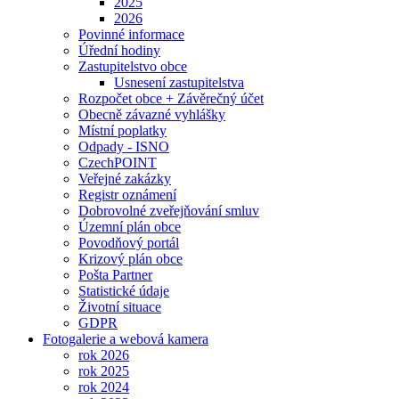
2025
2026
Povinné informace
Úřední hodiny
Zastupitelstvo obce
Usnesení zastupitelstva
Rozpočet obce + Závěrečný účet
Obecně závazné vyhlášky
Místní poplatky
Odpady - ISNO
CzechPOINT
Veřejné zakázky
Registr oznámení
Dobrovolné zveřejňování smluv
Územní plán obce
Povodňový portál
Krizový plán obce
Pošta Partner
Statistické údaje
Životní situace
GDPR
Fotogalerie a webová kamera
rok 2026
rok 2025
rok 2024