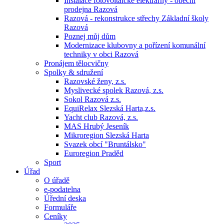
Instalace fotovoltaické elektrárny - obecní
prodejna Razová
Razová - rekonstrukce střechy Základní školy
Razová
Poznej můj dům
Modernizace klubovny a pořízení komunální
techniky v obci Razová
Pronájem tělocvičny
Spolky & sdružení
Razovské ženy, z.s.
Myslivecké spolek Razová, z.s.
Sokol Razová z.s.
EquiRelax Slezská Harta,z.s.
Yacht club Razová, z.s.
MAS Hrubý Jeseník
Mikroregion Slezská Harta
Svazek obcí "Bruntálsko"
Euroregion Praděd
Sport
Úřad
O úřadě
e-podatelna
Úřední deska
Formuláře
Ceníky