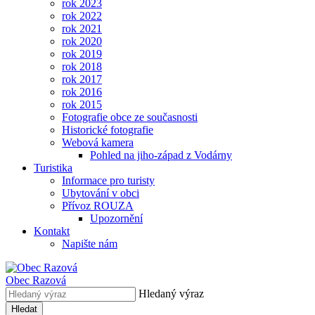
rok 2023
rok 2022
rok 2021
rok 2020
rok 2019
rok 2018
rok 2017
rok 2016
rok 2015
Fotografie obce ze současnosti
Historické fotografie
Webová kamera
Pohled na jiho-západ z Vodárny
Turistika
Informace pro turisty
Ubytování v obci
Přívoz ROUZA
Upozornění
Kontakt
Napište nám
Obec
Razová
Hledaný výraz
Hledat