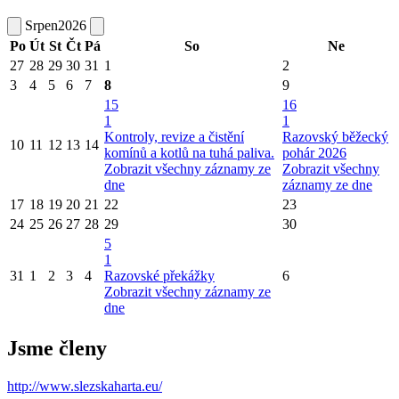
Srpen
2026
Po
Út
St
Čt
Pá
So
Ne
27
28
29
30
31
1
2
3
4
5
6
7
8
9
15
16
1
1
Kontroly, revize a čistění
Razovský běžecký
10
11
12
13
14
komínů a kotlů na tuhá paliva.
pohár 2026
Zobrazit všechny záznamy ze
Zobrazit všechny
dne
záznamy ze dne
17
18
19
20
21
22
23
24
25
26
27
28
29
30
5
1
31
1
2
3
4
Razovské překážky
6
Zobrazit všechny záznamy ze
dne
Jsme členy
http://www.slezskaharta.eu/