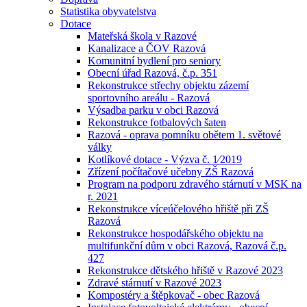
Statistika obyvatelstva
Dotace
Mateřská škola v Razové
Kanalizace a ČOV Razová
Komunitní bydlení pro seniory
Obecní úřad Razová, č.p. 351
Rekonstrukce střechy objektu zázemí
sportovního areálu - Razová
Výsadba parku v obci Razová
Rekonstrukce fotbalových šaten
Razová - oprava pomníku obětem 1. světové
války
Kotlíkové dotace - Výzva č. 1⁄2019
Zřízení počítačové učebny ZŠ Razová
Program na podporu zdravého stárnutí v MSK na
r. 2021
Rekonstrukce víceúčelového hřiště při ZŠ
Razová
Rekonstrukce hospodářského objektu na
multifunkční dům v obci Razová, Razová č.p.
427
Rekonstrukce dětského hřiště v Razové 2023
Zdravé stárnutí v Razové 2023
Kompostéry a štěpkovač - obec Razová