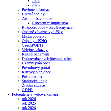
2025
2026
Povinné informace
Úřední hodiny
Zastupitelstvo obce
Usnesení zastupitelstva
Rozpočet obce + Závěrečný účet
Obecně závazné vyhlášky
Místní poplatky
Odpady - ISNO
CzechPOINT
Veřejné zakázky
Registr oznámení
Dobrovolné zveřejňování smluv
Územní plán obce
Povodňový portál
Krizový plán obce
Pošta Partner
Statistické údaje
Životní situace
GDPR
Fotogalerie a webová kamera
rok 2026
rok 2025
rok 2024