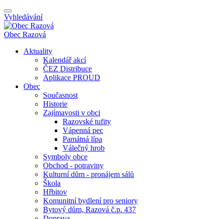
Vyhledávání
Obec
Razová
Aktuality
Kalendář akcí
ČEZ Distribuce
Aplikace PROUD
Obec
Současnost
Historie
Zajímavosti v obci
Razovské tufity
Vápenná pec
Památná lípa
Válečný hrob
Symboly obce
Obchod - potraviny
Kulturní dům - pronájem sálů
Škola
Hřbitov
Komunitní bydlení pro seniory
Bytový dům, Razová č.p. 437
Doprava