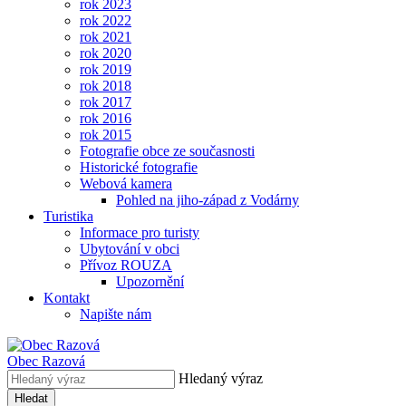
rok 2023
rok 2022
rok 2021
rok 2020
rok 2019
rok 2018
rok 2017
rok 2016
rok 2015
Fotografie obce ze současnosti
Historické fotografie
Webová kamera
Pohled na jiho-západ z Vodárny
Turistika
Informace pro turisty
Ubytování v obci
Přívoz ROUZA
Upozornění
Kontakt
Napište nám
Obec
Razová
Hledaný výraz
Hledat