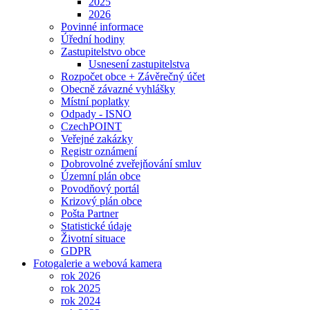
2025
2026
Povinné informace
Úřední hodiny
Zastupitelstvo obce
Usnesení zastupitelstva
Rozpočet obce + Závěrečný účet
Obecně závazné vyhlášky
Místní poplatky
Odpady - ISNO
CzechPOINT
Veřejné zakázky
Registr oznámení
Dobrovolné zveřejňování smluv
Územní plán obce
Povodňový portál
Krizový plán obce
Pošta Partner
Statistické údaje
Životní situace
GDPR
Fotogalerie a webová kamera
rok 2026
rok 2025
rok 2024