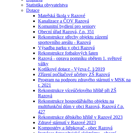
Statistika obyvatelstva
Dotace
Mateřská škola v Razové
Kanalizace a ČOV Razová
Komunitní bydlení pro seniory
Obecní úřad Razová, č.p. 351
Rekonstrukce střechy objektu zázemí
sportovního areálu - Razová
Výsadba parku v obci Razová
Rekonstrukce fotbalových šaten
Razová - oprava pomníku obětem 1. světové
války
Kotlíkové dotace - Výzva č. 1⁄2019
Zřízení počítačové učebny ZŠ Razová
Program na podporu zdravého stárnutí v MSK na
r. 2021
Rekonstrukce víceúčelového hřiště při ZŠ
Razová
Rekonstrukce hospodářského objektu na
multifunkční dům v obci Razová, Razová č.p.
427
Rekonstrukce dětského hřiště v Razové 2023
Zdravé stárnutí v Razové 2023
Kompostéry a štěpkovač - obec Razová