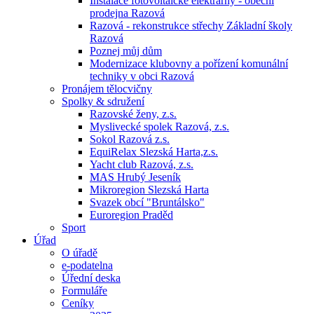
Instalace fotovoltaické elektrárny - obecní
prodejna Razová
Razová - rekonstrukce střechy Základní školy
Razová
Poznej můj dům
Modernizace klubovny a pořízení komunální
techniky v obci Razová
Pronájem tělocvičny
Spolky & sdružení
Razovské ženy, z.s.
Myslivecké spolek Razová, z.s.
Sokol Razová z.s.
EquiRelax Slezská Harta,z.s.
Yacht club Razová, z.s.
MAS Hrubý Jeseník
Mikroregion Slezská Harta
Svazek obcí "Bruntálsko"
Euroregion Praděd
Sport
Úřad
O úřadě
e-podatelna
Úřední deska
Formuláře
Ceníky