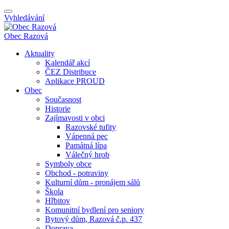
Vyhledávání
Obec
Razová
Aktuality
Kalendář akcí
ČEZ Distribuce
Aplikace PROUD
Obec
Současnost
Historie
Zajímavosti v obci
Razovské tufity
Vápenná pec
Památná lípa
Válečný hrob
Symboly obce
Obchod - potraviny
Kulturní dům - pronájem sálů
Škola
Hřbitov
Komunitní bydlení pro seniory
Bytový dům, Razová č.p. 437
Doprava