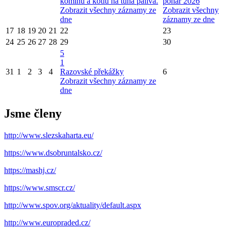
komínů a kotlů na tuhá paliva.
pohár 2026
Zobrazit všechny záznamy ze
Zobrazit všechny
dne
záznamy ze dne
17
18
19
20
21
22
23
24
25
26
27
28
29
30
5
1
31
1
2
3
4
Razovské překážky
6
Zobrazit všechny záznamy ze
dne
Jsme členy
http://www.slezskaharta.eu/
https://www.dsobruntalsko.cz/
https://mashj.cz/
https://www.smscr.cz/
http://www.spov.org/aktuality/default.aspx
http://www.europraded.cz/