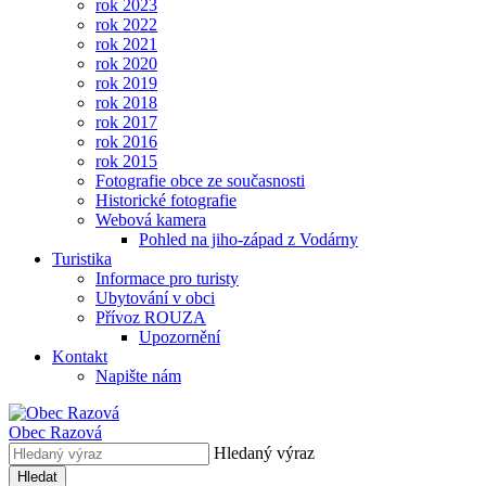
rok 2023
rok 2022
rok 2021
rok 2020
rok 2019
rok 2018
rok 2017
rok 2016
rok 2015
Fotografie obce ze současnosti
Historické fotografie
Webová kamera
Pohled na jiho-západ z Vodárny
Turistika
Informace pro turisty
Ubytování v obci
Přívoz ROUZA
Upozornění
Kontakt
Napište nám
Obec
Razová
Hledaný výraz
Hledat