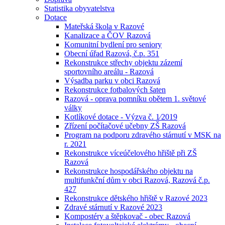
Statistika obyvatelstva
Dotace
Mateřská škola v Razové
Kanalizace a ČOV Razová
Komunitní bydlení pro seniory
Obecní úřad Razová, č.p. 351
Rekonstrukce střechy objektu zázemí
sportovního areálu - Razová
Výsadba parku v obci Razová
Rekonstrukce fotbalových šaten
Razová - oprava pomníku obětem 1. světové
války
Kotlíkové dotace - Výzva č. 1⁄2019
Zřízení počítačové učebny ZŠ Razová
Program na podporu zdravého stárnutí v MSK na
r. 2021
Rekonstrukce víceúčelového hřiště při ZŠ
Razová
Rekonstrukce hospodářského objektu na
multifunkční dům v obci Razová, Razová č.p.
427
Rekonstrukce dětského hřiště v Razové 2023
Zdravé stárnutí v Razové 2023
Kompostéry a štěpkovač - obec Razová