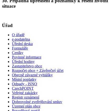
30. Případná upřesnění a poznámky k řešení životní
situace
Úřad
O úřadě
e-podatelna
Úřední deska
Formuláře
Ceníky
Povinné informace
Úřední hodiny
Zastupitelstvo obce
Rozpočet obce + Závěrečný účet
Obecně závazné vyhlášky
Místní poplatky
Odpady - ISNO
CzechPOINT
Veřejné zakázky
Registr oznámení
Dobrovolné zveřejňování smluv
Územní plán obce
Povodňový portál