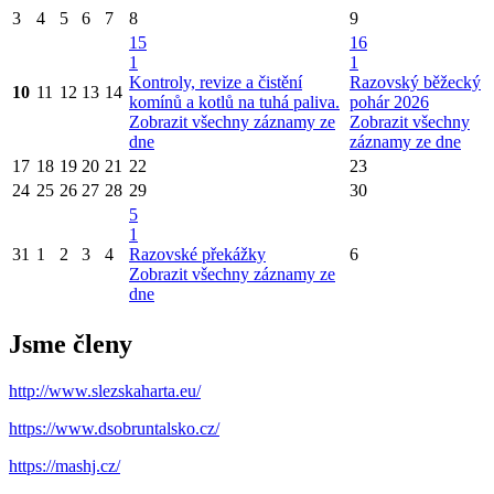
3
4
5
6
7
8
9
15
16
1
1
Kontroly, revize a čistění
Razovský běžecký
10
11
12
13
14
komínů a kotlů na tuhá paliva.
pohár 2026
Zobrazit všechny záznamy ze
Zobrazit všechny
dne
záznamy ze dne
17
18
19
20
21
22
23
24
25
26
27
28
29
30
5
1
31
1
2
3
4
Razovské překážky
6
Zobrazit všechny záznamy ze
dne
Jsme členy
http://www.slezskaharta.eu/
https://www.dsobruntalsko.cz/
https://mashj.cz/