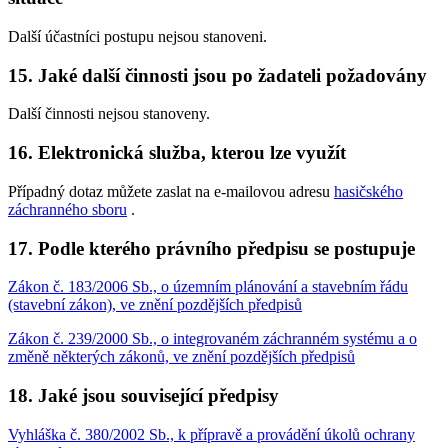
Další účastníci postupu nejsou stanoveni.
15. Jaké další činnosti jsou po žadateli požadovány
Další činnosti nejsou stanoveny.
16. Elektronická služba, kterou lze využít
Případný dotaz můžete zaslat na e-mailovou adresu
hasičského
záchranného sboru
.
17. Podle kterého právního předpisu se postupuje
Zákon č. 183/2006 Sb., o územním plánování a stavebním řádu
(stavební zákon), ve znění pozdějších předpisů
Zákon č. 239/2000 Sb., o integrovaném záchranném systému a o
změně některých zákonů, ve znění pozdějších předpisů
18. Jaké jsou související předpisy
Vyhláška č. 380/2002 Sb., k přípravě a provádění úkolů ochrany