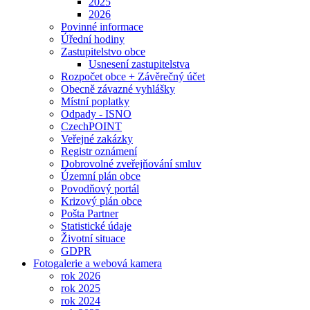
2025
2026
Povinné informace
Úřední hodiny
Zastupitelstvo obce
Usnesení zastupitelstva
Rozpočet obce + Závěrečný účet
Obecně závazné vyhlášky
Místní poplatky
Odpady - ISNO
CzechPOINT
Veřejné zakázky
Registr oznámení
Dobrovolné zveřejňování smluv
Územní plán obce
Povodňový portál
Krizový plán obce
Pošta Partner
Statistické údaje
Životní situace
GDPR
Fotogalerie a webová kamera
rok 2026
rok 2025
rok 2024