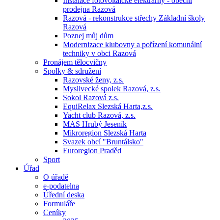
Instalace fotovoltaické elektrárny - obecní
prodejna Razová
Razová - rekonstrukce střechy Základní školy
Razová
Poznej můj dům
Modernizace klubovny a pořízení komunální
techniky v obci Razová
Pronájem tělocvičny
Spolky & sdružení
Razovské ženy, z.s.
Myslivecké spolek Razová, z.s.
Sokol Razová z.s.
EquiRelax Slezská Harta,z.s.
Yacht club Razová, z.s.
MAS Hrubý Jeseník
Mikroregion Slezská Harta
Svazek obcí "Bruntálsko"
Euroregion Praděd
Sport
Úřad
O úřadě
e-podatelna
Úřední deska
Formuláře
Ceníky