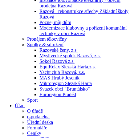
Instalace fotovoltaické elektrárny - obecní
prodejna Razová
Razová - rekonstrukce střechy Základní školy
Razová
Poznej můj dům
Modernizace klubovny a pořízení komunální
techniky v obci Razová
Pronájem tělocvičny
Spolky & sdružení
Razovské ženy, z.s.
Myslivecké spolek Razová, z.s.
Sokol Razová z.s.
EquiRelax Slezská Harta,z.s.
Yacht club Razová, z.s.
MAS Hrubý Jeseník
Mikroregion Slezská Harta
Svazek obcí "Bruntálsko"
Euroregion Praděd
Sport
Úřad
O úřadě
e-podatelna
Úřední deska
Formuláře
Ceníky