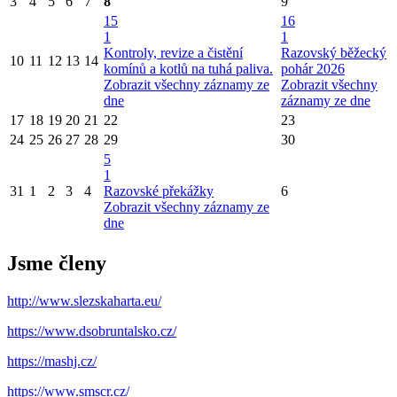
3
4
5
6
7
8
9
15
16
1
1
Kontroly, revize a čistění
Razovský běžecký
10
11
12
13
14
komínů a kotlů na tuhá paliva.
pohár 2026
Zobrazit všechny záznamy ze
Zobrazit všechny
dne
záznamy ze dne
17
18
19
20
21
22
23
24
25
26
27
28
29
30
5
1
31
1
2
3
4
Razovské překážky
6
Zobrazit všechny záznamy ze
dne
Jsme členy
http://www.slezskaharta.eu/
https://www.dsobruntalsko.cz/
https://mashj.cz/
https://www.smscr.cz/