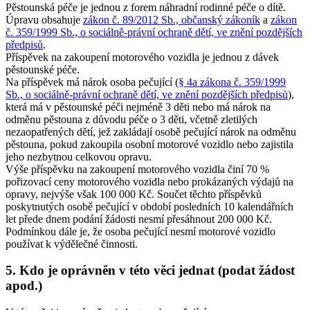
Pěstounská péče je jednou z forem náhradní rodinné péče o dítě.
Úpravu obsahuje
zákon č. 89/2012 Sb., občanský zákoník
a
zákon
č. 359/1999 Sb., o sociálně-právní ochraně dětí, ve znění pozdějších
předpisů
.
Příspěvek na zakoupení motorového vozidla je jednou z dávek
pěstounské péče.
Na příspěvek má nárok osoba pečující (
§ 4a zákona č. 359/1999
Sb., o sociálně-právní ochraně dětí, ve znění pozdějších předpisů
),
která má v pěstounské péči nejméně 3 děti nebo má nárok na
odměnu pěstouna z důvodu péče o 3 děti, včetně zletilých
nezaopatřených dětí, jež zakládají osobě pečující nárok na odměnu
pěstouna, pokud zakoupila osobní motorové vozidlo nebo zajistila
jeho nezbytnou celkovou opravu.
Výše příspěvku na zakoupení motorového vozidla činí 70 %
pořizovací ceny motorového vozidla nebo prokázaných výdajů na
opravy, nejvýše však 100 000 Kč. Součet těchto příspěvků
poskytnutých osobě pečující v období posledních 10 kalendářních
let přede dnem podání žádosti nesmí přesáhnout 200 000 Kč.
Podmínkou dále je, že osoba pečující nesmí motorové vozidlo
používat k výdělečné činnosti.
5. Kdo je oprávněn v této věci jednat (podat žádost
apod.)