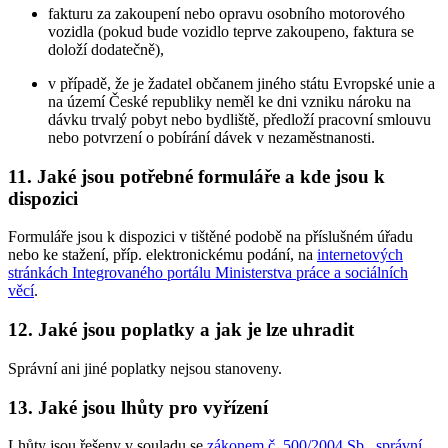
fakturu za zakoupení nebo opravu osobního motorového
vozidla (pokud bude vozidlo teprve zakoupeno, faktura se
doloží dodatečně),
v případě, že je žadatel občanem jiného státu Evropské unie a
na území České republiky neměl ke dni vzniku nároku na
dávku trvalý pobyt nebo bydliště, předloží pracovní smlouvu
nebo potvrzení o pobírání dávek v nezaměstnanosti.
11. Jaké jsou potřebné formuláře a kde jsou k
dispozici
Formuláře jsou k dispozici v tištěné podobě na příslušném úřadu
nebo ke stažení, příp. elektronickému podání, na
internetových
stránkách Integrovaného portálu Ministerstva práce a sociálních
věcí
.
12. Jaké jsou poplatky a jak je lze uhradit
Správní ani jiné poplatky nejsou stanoveny.
13. Jaké jsou lhůty pro vyřízení
Lhůty jsou řešeny v souladu se
zákonem č. 500/2004 Sb., správní