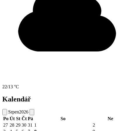
22/13 °C
Kalendář
Srpen
2026
Po
Út
St
Čt
Pá
So
Ne
27
28
29
30
31
1
2