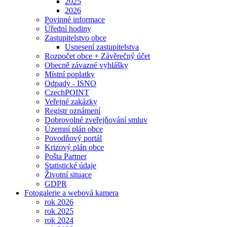
2025
2026
Povinné informace
Úřední hodiny
Zastupitelstvo obce
Usnesení zastupitelstva
Rozpočet obce + Závěrečný účet
Obecně závazné vyhlášky
Místní poplatky
Odpady - ISNO
CzechPOINT
Veřejné zakázky
Registr oznámení
Dobrovolné zveřejňování smluv
Územní plán obce
Povodňový portál
Krizový plán obce
Pošta Partner
Statistické údaje
Životní situace
GDPR
Fotogalerie a webová kamera
rok 2026
rok 2025
rok 2024