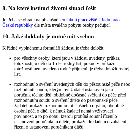
8. Na které instituci životní situaci řešit
Je třeba se obrátit na příslušné
kontaktní pracoviště Úřadu práce
České republiky
dle místa trvalého pobytu osoby pečující.
10. Jaké doklady je nutné mít s sebou
K řádně vyplněnému formuláři žádosti je třeba doložit:
pro všechny osoby, které jsou v žádosti uvedeny, průkaz
totožnosti, u dětí do 15 let rodný list; pokud v průkazu
totožnosti není uvedeno rodné příjmení, je třeba doložit rodný
list,
rozhodnutí o svěření uvedených dětí do pěstounské péče nebo
rozhodnutí soudu, kterým byl žadatel ustanoven jako
poručník těchto dětí; obdobně dočasné svěření do péče před
rozhodnutím soudu o svěření dítěte do pěstounské péče
žadatel prokáže rozhodnutím příslušného orgánu; obdobně
osobní péči o dítě, k němuž žadatel nemá vyživovací
povinnost, a to po dobu, kterou probíhá soudní řízení o
ustanovení poručníkem dítěte, prokáže dokladem o zahájení
řízení o ustanovení poručníkem dítěti,