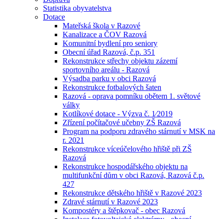
Statistika obyvatelstva
Dotace
Mateřská škola v Razové
Kanalizace a ČOV Razová
Komunitní bydlení pro seniory
Obecní úřad Razová, č.p. 351
Rekonstrukce střechy objektu zázemí
sportovního areálu - Razová
Výsadba parku v obci Razová
Rekonstrukce fotbalových šaten
Razová - oprava pomníku obětem 1. světové
války
Kotlíkové dotace - Výzva č. 1⁄2019
Zřízení počítačové učebny ZŠ Razová
Program na podporu zdravého stárnutí v MSK na
r. 2021
Rekonstrukce víceúčelového hřiště při ZŠ
Razová
Rekonstrukce hospodářského objektu na
multifunkční dům v obci Razová, Razová č.p.
427
Rekonstrukce dětského hřiště v Razové 2023
Zdravé stárnutí v Razové 2023
Kompostéry a štěpkovač - obec Razová