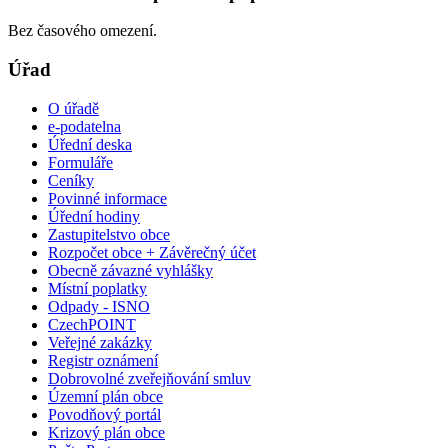
Bez časového omezení.
Úřad
O úřadě
e-podatelna
Úřední deska
Formuláře
Ceníky
Povinné informace
Úřední hodiny
Zastupitelstvo obce
Rozpočet obce + Závěrečný účet
Obecně závazné vyhlášky
Místní poplatky
Odpady - ISNO
CzechPOINT
Veřejné zakázky
Registr oznámení
Dobrovolné zveřejňování smluv
Územní plán obce
Povodňový portál
Krizový plán obce