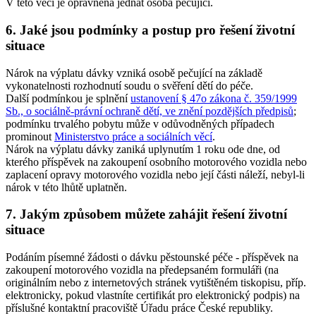
V této věci je oprávněna jednat osoba pečující.
6. Jaké jsou podmínky a postup pro řešení životní
situace
Nárok na výplatu dávky vzniká osobě pečující na základě
vykonatelnosti rozhodnutí soudu o svěření dětí do péče.
Další podmínkou je splnění
ustanovení § 47o zákona č. 359/1999
Sb., o sociálně-právní ochraně dětí, ve znění pozdějších předpisů
;
podmínku trvalého pobytu může v odůvodněných případech
prominout
Ministerstvo práce a sociálních věcí
.
Nárok na výplatu dávky zaniká uplynutím 1 roku ode dne, od
kterého příspěvek na zakoupení osobního motorového vozidla nebo
zaplacení opravy motorového vozidla nebo její části náleží, nebyl-li
nárok v této lhůtě uplatněn.
7. Jakým způsobem můžete zahájit řešení životní
situace
Podáním písemné žádosti o dávku pěstounské péče - příspěvek na
zakoupení motorového vozidla na předepsaném formuláři (na
originálním nebo z internetových stránek vytištěném tiskopisu, příp.
elektronicky, pokud vlastníte certifikát pro elektronický podpis) na
příslušné kontaktní pracoviště Úřadu práce České republiky.