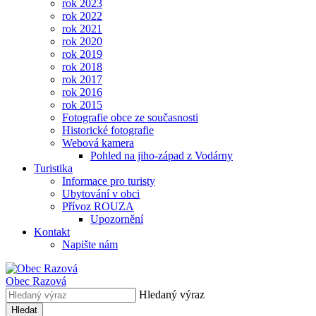
rok 2023
rok 2022
rok 2021
rok 2020
rok 2019
rok 2018
rok 2017
rok 2016
rok 2015
Fotografie obce ze současnosti
Historické fotografie
Webová kamera
Pohled na jiho-západ z Vodárny
Turistika
Informace pro turisty
Ubytování v obci
Přívoz ROUZA
Upozornění
Kontakt
Napište nám
Obec
Razová
Hledaný výraz
Hledat