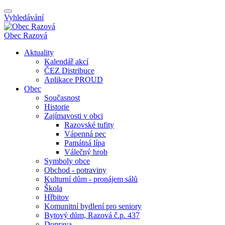
Vyhledávání
Obec
Razová
Aktuality
Kalendář akcí
ČEZ Distribuce
Aplikace PROUD
Obec
Současnost
Historie
Zajímavosti v obci
Razovské tufity
Vápenná pec
Památná lípa
Válečný hrob
Symboly obce
Obchod - potraviny
Kulturní dům - pronájem sálů
Škola
Hřbitov
Komunitní bydlení pro seniory
Bytový dům, Razová č.p. 437
Doprava