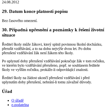
24.08.2012
29. Datum konce platnosti popisu
Bez časového omezení.
30. Případná upřesnění a poznámky k řešení životní
situace
Ředitel školy může žákovi, který splnil povinnou školní docházku,
přerušit vzdělávání, a to na dobu nejvýše dvou let. Po dobu
přerušení vzdělávání žák není žákem této školy.
Po uplynutí doby přerušení vzdělávání pokračuje žák v tom ročníku,
ve kterém bylo vzdělávání přerušeno, popř. se souhlasem ředitele
školy ve vyšším ročníku, prokáže-li odpovídající znalosti.
Ředitel školy na žádost ukončí přerušení vzdělávání i před
uplynutím doby přerušení, nebrání-li tomu závažné důvody.
Úřad
O úřadě
e-podatelna