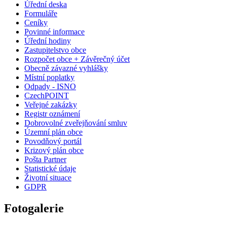
Úřední deska
Formuláře
Ceníky
Povinné informace
Úřední hodiny
Zastupitelstvo obce
Rozpočet obce + Závěrečný účet
Obecně závazné vyhlášky
Místní poplatky
Odpady - ISNO
CzechPOINT
Veřejné zakázky
Registr oznámení
Dobrovolné zveřejňování smluv
Územní plán obce
Povodňový portál
Krizový plán obce
Pošta Partner
Statistické údaje
Životní situace
GDPR
Fotogalerie