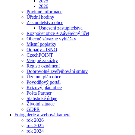
2025
2026
Povinné informace
Úřední hodiny
Zastupitelstvo obce
Usnesení zastupitelstva
Rozpočet obce + Závěrečný účet
Obecně závazné vyhlášky
Místní poplatky
Odpady - ISNO
CzechPOINT
Veřejné zakázky
Registr oznámení
Dobrovolné zveřejňování smluv
Územní plán obce
Povodňový portál
Krizový plán obce
Pošta Partner
Statistické údaje
Životní situace
GDPR
Fotogalerie a webová kamera
rok 2026
rok 2025
rok 2024