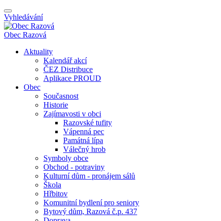
Vyhledávání
Obec
Razová
Aktuality
Kalendář akcí
ČEZ Distribuce
Aplikace PROUD
Obec
Současnost
Historie
Zajímavosti v obci
Razovské tufity
Vápenná pec
Památná lípa
Válečný hrob
Symboly obce
Obchod - potraviny
Kulturní dům - pronájem sálů
Škola
Hřbitov
Komunitní bydlení pro seniory
Bytový dům, Razová č.p. 437
Doprava