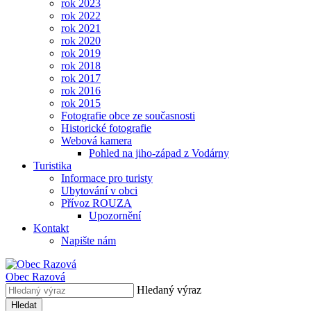
rok 2023
rok 2022
rok 2021
rok 2020
rok 2019
rok 2018
rok 2017
rok 2016
rok 2015
Fotografie obce ze současnosti
Historické fotografie
Webová kamera
Pohled na jiho-západ z Vodárny
Turistika
Informace pro turisty
Ubytování v obci
Přívoz ROUZA
Upozornění
Kontakt
Napište nám
Obec
Razová
Hledaný výraz
Hledat