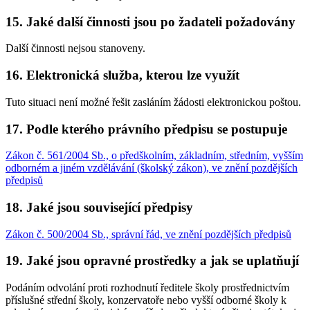
15. Jaké další činnosti jsou po žadateli požadovány
Další činnosti nejsou stanoveny.
16. Elektronická služba, kterou lze využít
Tuto situaci není možné řešit zasláním žádosti elektronickou poštou.
17. Podle kterého právního předpisu se postupuje
Zákon č. 561/2004 Sb., o předškolním, základním, středním, vyšším
odborném a jiném vzdělávání (školský zákon), ve znění pozdějších
předpisů
18. Jaké jsou související předpisy
Zákon č. 500/2004 Sb., správní řád, ve znění pozdějších předpisů
19. Jaké jsou opravné prostředky a jak se uplatňují
Podáním odvolání proti rozhodnutí ředitele školy prostřednictvím
příslušné střední školy, konzervatoře nebo vyšší odborné školy k