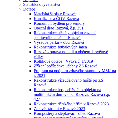
Statistika obyvatelstva
Dotace
Mateřská škola v Razové
Kanalizace a ČOV Razová
Komunitní bydlení pro seniory
Obecní úřad Razová, č.p. 351
Rekonstrukce střechy objektu zázemí
sportovního areálu - Razová
Výsadba parku v obci Razová
Rekonstrukce fotbalových šaten
Razová - oprava pomníku obětem 1. světové
války
Kotlíkové dotace - Výzva č. 1⁄2019
Zřízení počítačové učebny ZŠ Razová
Program na podporu zdravého stárnutí v MSK na
r. 2021
Rekonstrukce víceúčelového hřiště při ZŠ
Razová
Rekonstrukce hospodářského objektu na
multifunkční dům v obci Razová, Razová č.p.
427
Rekonstrukce dětského hřiště v Razové 2023
Zdravé stárnutí v Razové 2023
Kompostéry a štěpkovač - obec Razová