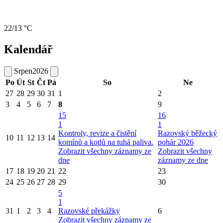
22/13 °C
Kalendář
Srpen
2026
Po
Út
St
Čt
Pá
So
Ne
27
28
29
30
31
1
2
3
4
5
6
7
8
9
15
16
1
1
Kontroly, revize a čistění
Razovský běžecký
10
11
12
13
14
komínů a kotlů na tuhá paliva.
pohár 2026
Zobrazit všechny záznamy ze
Zobrazit všechny
dne
záznamy ze dne
17
18
19
20
21
22
23
24
25
26
27
28
29
30
5
1
31
1
2
3
4
Razovské překážky
6
Zobrazit všechny záznamy ze