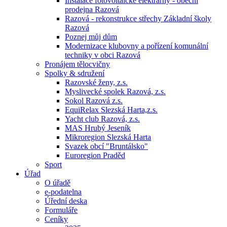
Instalace fotovoltaické elektrárny - obecní
prodejna Razová
Razová - rekonstrukce střechy Základní školy
Razová
Poznej můj dům
Modernizace klubovny a pořízení komunální
techniky v obci Razová
Pronájem tělocvičny
Spolky & sdružení
Razovské ženy, z.s.
Myslivecké spolek Razová, z.s.
Sokol Razová z.s.
EquiRelax Slezská Harta,z.s.
Yacht club Razová, z.s.
MAS Hrubý Jeseník
Mikroregion Slezská Harta
Svazek obcí "Bruntálsko"
Euroregion Praděd
Sport
Úřad
O úřadě
e-podatelna
Úřední deska
Formuláře
Ceníky