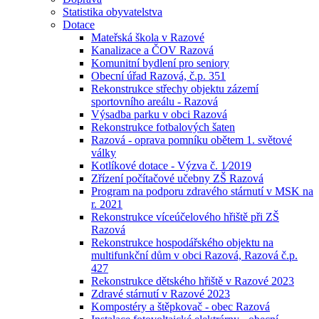
Statistika obyvatelstva
Dotace
Mateřská škola v Razové
Kanalizace a ČOV Razová
Komunitní bydlení pro seniory
Obecní úřad Razová, č.p. 351
Rekonstrukce střechy objektu zázemí
sportovního areálu - Razová
Výsadba parku v obci Razová
Rekonstrukce fotbalových šaten
Razová - oprava pomníku obětem 1. světové
války
Kotlíkové dotace - Výzva č. 1⁄2019
Zřízení počítačové učebny ZŠ Razová
Program na podporu zdravého stárnutí v MSK na
r. 2021
Rekonstrukce víceúčelového hřiště při ZŠ
Razová
Rekonstrukce hospodářského objektu na
multifunkční dům v obci Razová, Razová č.p.
427
Rekonstrukce dětského hřiště v Razové 2023
Zdravé stárnutí v Razové 2023
Kompostéry a štěpkovač - obec Razová