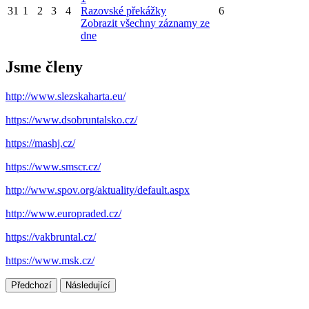
31
1
2
3
4
Razovské překážky
6
Zobrazit všechny záznamy ze
dne
Jsme členy
http://www.slezskaharta.eu/
https://www.dsobruntalsko.cz/
https://mashj.cz/
https://www.smscr.cz/
http://www.spov.org/aktuality/default.aspx
http://www.europraded.cz/
https://vakbruntal.cz/
https://www.msk.cz/
Předchozí
Následující