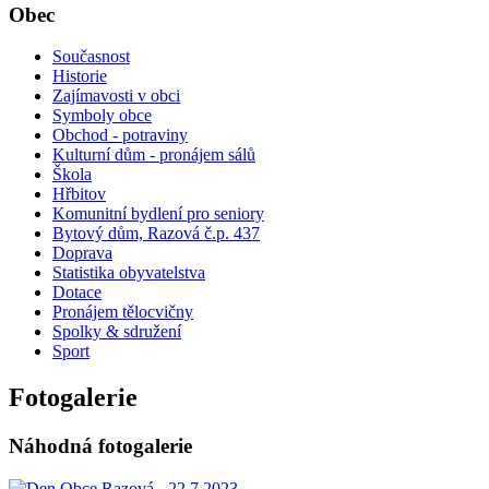
Obec
Současnost
Historie
Zajímavosti v obci
Symboly obce
Obchod - potraviny
Kulturní dům - pronájem sálů
Škola
Hřbitov
Komunitní bydlení pro seniory
Bytový dům, Razová č.p. 437
Doprava
Statistika obyvatelstva
Dotace
Pronájem tělocvičny
Spolky & sdružení
Sport
Fotogalerie
Náhodná fotogalerie