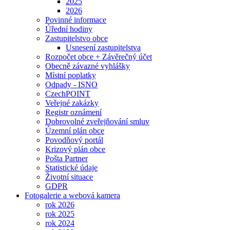
2025
2026
Povinné informace
Úřední hodiny
Zastupitelstvo obce
Usnesení zastupitelstva
Rozpočet obce + Závěrečný účet
Obecně závazné vyhlášky
Místní poplatky
Odpady - ISNO
CzechPOINT
Veřejné zakázky
Registr oznámení
Dobrovolné zveřejňování smluv
Územní plán obce
Povodňový portál
Krizový plán obce
Pošta Partner
Statistické údaje
Životní situace
GDPR
Fotogalerie a webová kamera
rok 2026
rok 2025
rok 2024