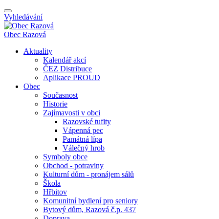
Vyhledávání
Obec
Razová
Aktuality
Kalendář akcí
ČEZ Distribuce
Aplikace PROUD
Obec
Současnost
Historie
Zajímavosti v obci
Razovské tufity
Vápenná pec
Památná lípa
Válečný hrob
Symboly obce
Obchod - potraviny
Kulturní dům - pronájem sálů
Škola
Hřbitov
Komunitní bydlení pro seniory
Bytový dům, Razová č.p. 437
Doprava