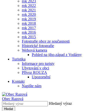
rok 2023
rok 2022
rok 2021
rok 2020
rok 2019
rok 2018
rok 2017
rok 2016
rok 2015
Fotografie obce ze současnosti
Historické fotografie
Webová kamera
Pohled na jiho-západ z Vodárny
Turistika
Informace pro turisty
Ubytování v obci
Přívoz ROUZA
Upozornění
Kontakt
Napište nám
Obec
Razová
Hledaný výraz
Hledat