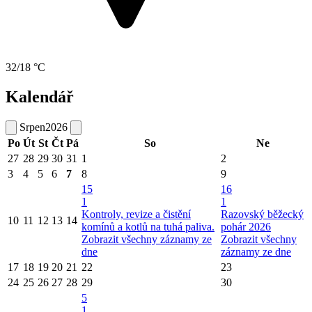
32/18 °C
Kalendář
Srpen
2026
Po
Út
St
Čt
Pá
So
Ne
27
28
29
30
31
1
2
3
4
5
6
7
8
9
15
16
1
1
Kontroly, revize a čistění
Razovský běžecký
10
11
12
13
14
komínů a kotlů na tuhá paliva.
pohár 2026
Zobrazit všechny záznamy ze
Zobrazit všechny
dne
záznamy ze dne
17
18
19
20
21
22
23
24
25
26
27
28
29
30
5
1