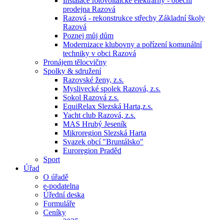
Instalace fotovoltaické elektrárny - obecní
prodejna Razová
Razová - rekonstrukce střechy Základní školy
Razová
Poznej můj dům
Modernizace klubovny a pořízení komunální
techniky v obci Razová
Pronájem tělocvičny
Spolky & sdružení
Razovské ženy, z.s.
Myslivecké spolek Razová, z.s.
Sokol Razová z.s.
EquiRelax Slezská Harta,z.s.
Yacht club Razová, z.s.
MAS Hrubý Jeseník
Mikroregion Slezská Harta
Svazek obcí "Bruntálsko"
Euroregion Praděd
Sport
Úřad
O úřadě
e-podatelna
Úřední deska
Formuláře
Ceníky