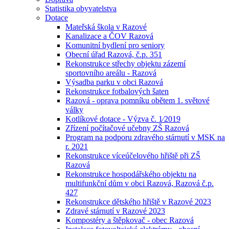
Statistika obyvatelstva
Dotace
Mateřská škola v Razové
Kanalizace a ČOV Razová
Komunitní bydlení pro seniory
Obecní úřad Razová, č.p. 351
Rekonstrukce střechy objektu zázemí
sportovního areálu - Razová
Výsadba parku v obci Razová
Rekonstrukce fotbalových šaten
Razová - oprava pomníku obětem 1. světové
války
Kotlíkové dotace - Výzva č. 1⁄2019
Zřízení počítačové učebny ZŠ Razová
Program na podporu zdravého stárnutí v MSK na
r. 2021
Rekonstrukce víceúčelového hřiště při ZŠ
Razová
Rekonstrukce hospodářského objektu na
multifunkční dům v obci Razová, Razová č.p.
427
Rekonstrukce dětského hřiště v Razové 2023
Zdravé stárnutí v Razové 2023
Kompostéry a štěpkovač - obec Razová