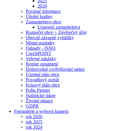
2025
2026
Povinné informace
Úřední hodiny
Zastupitelstvo obce
Usnesení zastupitelstva
Rozpočet obce + Závěrečný účet
Obecně závazné vyhlášky
Místní poplatky
Odpady - ISNO
CzechPOINT
Veřejné zakázky
Registr oznámení
Dobrovolné zveřejňování smluv
Územní plán obce
Povodňový portál
Krizový plán obce
Pošta Partner
Statistické údaje
Životní situace
GDPR
Fotogalerie a webová kamera
rok 2026
rok 2025
rok 2024