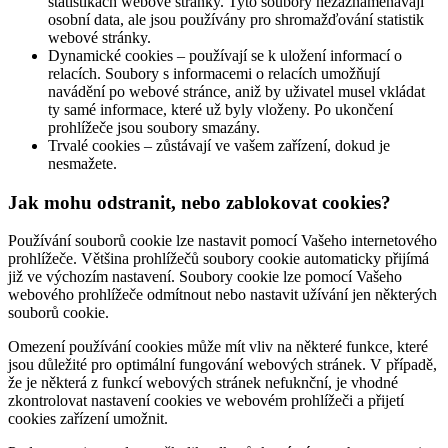
statistikách webové stránky. Tyto soubory nezaznamenávají
osobní data, ale jsou používány pro shromažďování statistik
webové stránky.
Dynamické cookies – používají se k uložení informací o
relacích. Soubory s informacemi o relacích umožňují
navádění po webové stránce, aniž by uživatel musel vkládat
ty samé informace, které už byly vloženy. Po ukončení
prohlížeče jsou soubory smazány.
Trvalé cookies – zůstávají ve vašem zařízení, dokud je
nesmažete.
Jak mohu odstranit, nebo zablokovat cookies?
Používání souborů cookie lze nastavit pomocí Vašeho internetového
prohlížeče. Většina prohlížečů soubory cookie automaticky přijímá
již ve výchozím nastavení. Soubory cookie lze pomocí Vašeho
webového prohlížeče odmítnout nebo nastavit užívání jen některých
souborů cookie.
Omezení používání cookies může mít vliv na některé funkce, které
jsou důležité pro optimální fungování webových stránek. V případě,
že je některá z funkcí webových stránek nefuknční, je vhodné
zkontrolovat nastavení cookies ve webovém prohlížeči a přijetí
cookies zařízení umožnit.