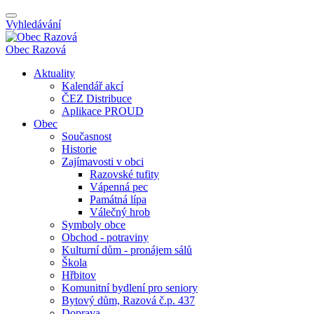
Vyhledávání
Obec
Razová
Aktuality
Kalendář akcí
ČEZ Distribuce
Aplikace PROUD
Obec
Současnost
Historie
Zajímavosti v obci
Razovské tufity
Vápenná pec
Památná lípa
Válečný hrob
Symboly obce
Obchod - potraviny
Kulturní dům - pronájem sálů
Škola
Hřbitov
Komunitní bydlení pro seniory
Bytový dům, Razová č.p. 437
Doprava