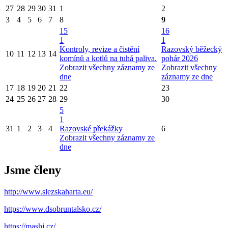
27
28
29
30
31
1
2
3
4
5
6
7
8
9
15
16
1
1
Kontroly, revize a čistění
Razovský běžecký
10
11
12
13
14
komínů a kotlů na tuhá paliva.
pohár 2026
Zobrazit všechny záznamy ze
Zobrazit všechny
dne
záznamy ze dne
17
18
19
20
21
22
23
24
25
26
27
28
29
30
5
1
31
1
2
3
4
Razovské překážky
6
Zobrazit všechny záznamy ze
dne
Jsme členy
http://www.slezskaharta.eu/
https://www.dsobruntalsko.cz/
https://mashj.cz/