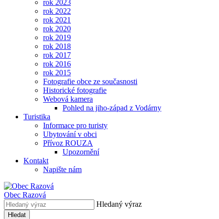
rok 2023
rok 2022
rok 2021
rok 2020
rok 2019
rok 2018
rok 2017
rok 2016
rok 2015
Fotografie obce ze současnosti
Historické fotografie
Webová kamera
Pohled na jiho-západ z Vodárny
Turistika
Informace pro turisty
Ubytování v obci
Přívoz ROUZA
Upozornění
Kontakt
Napište nám
Obec
Razová
Hledaný výraz
Hledat