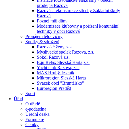
Instalace fotovoltaické elektrárny - obecní
prodejna Razová
Razová - rekonstrukce střechy Základní školy
Razová
Poznej můj dům
Modernizace klubovny a pořízení komunální
techniky v obci Razová
Pronájem tělocvičny
Spolky & sdružení
Razovské ženy, z.s.
Myslivecké spolek Razová, z.s.
Sokol Razová z.s.
EquiRelax Slezská Harta,z.s.
Yacht club Razová, z.s.
MAS Hrubý Jeseník
Mikroregion Slezská Harta
Svazek obcí "Bruntálsko"
Euroregion Praděd
Sport
Úřad
O úřadě
e-podatelna
Úřední deska
Formuláře
Ceníky