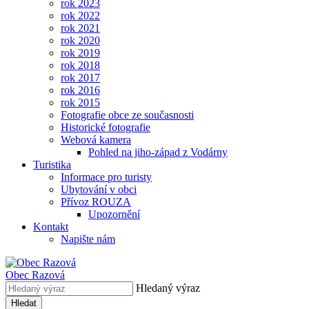
rok 2023
rok 2022
rok 2021
rok 2020
rok 2019
rok 2018
rok 2017
rok 2016
rok 2015
Fotografie obce ze současnosti
Historické fotografie
Webová kamera
Pohled na jiho-západ z Vodárny
Turistika
Informace pro turisty
Ubytování v obci
Přívoz ROUZA
Upozornění
Kontakt
Napište nám
Obec
Razová
Hledaný výraz
Hledat