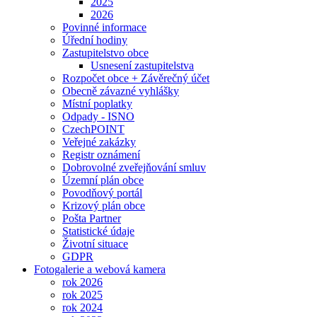
2025
2026
Povinné informace
Úřední hodiny
Zastupitelstvo obce
Usnesení zastupitelstva
Rozpočet obce + Závěrečný účet
Obecně závazné vyhlášky
Místní poplatky
Odpady - ISNO
CzechPOINT
Veřejné zakázky
Registr oznámení
Dobrovolné zveřejňování smluv
Územní plán obce
Povodňový portál
Krizový plán obce
Pošta Partner
Statistické údaje
Životní situace
GDPR
Fotogalerie a webová kamera
rok 2026
rok 2025
rok 2024