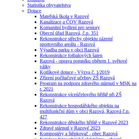
Statistika obyvatelstva
Dotace
Mateřská škola v Razové
Kanalizace a ČOV Razová
Komunitní bydlení pro seniory
Obecní úřad Razová, č.p. 351
Rekonstrukce střechy objektu zázemí
sportovního areálu - Razová
Výsadba parku v obci Razová
Rekonstrukce fotbalových šaten
Razová - oprava pomníku obětem 1. světové
války
Kotlíkové dotace - Výzva č. 1⁄2019
Zřízení počítačové učebny ZŠ Razová
Program na podporu zdravého stárnutí v MSK na
r. 2021
Rekonstrukce víceúčelového hřiště při ZŠ
Razová
Rekonstrukce hospodářského objektu na
multifunkční dům v obci Razová, Razová č.p.
427
Rekonstrukce dětského hřiště v Razové 2023
Zdravé stárnutí v Razové 2023
Kompostéry a štěpkovač - obec Razová