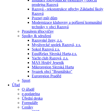
Instalace fotovoltaické elektrárny - obecní
prodejna Razová
Razová - rekonstrukce střechy Základní školy
Razová
Poznej můj dům
Modernizace klubovny a pořízení komunální
techniky v obci Razová
Pronájem tělocvičny
Spolky & sdružení
Razovské ženy, z.s.
Myslivecké spolek Razová, z.s.
Sokol Razová z.s.
EquiRelax Slezská Harta,z.s.
Yacht club Razová, z.s.
MAS Hrubý Jeseník
Mikroregion Slezská Harta
Svazek obcí "Bruntálsko"
Euroregion Praděd
Sport
Úřad
O úřadě
e-podatelna
Úřední deska
Formuláře
Ceníky