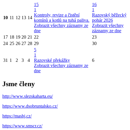
15
16
1
1
Kontroly, revize a čistění
Razovský běžecký
10
11
12
13
14
komínů a kotlů na tuhá paliva.
pohár 2026
Zobrazit všechny záznamy ze
Zobrazit všechny
dne
záznamy ze dne
17
18
19
20
21
22
23
24
25
26
27
28
29
30
5
1
31
1
2
3
4
Razovské překážky
6
Zobrazit všechny záznamy ze
dne
Jsme členy
http://www.slezskaharta.eu/
https://www.dsobruntalsko.cz/
https://mashj.cz/
https://www.smscr.cz/