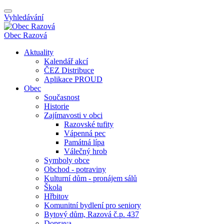
Vyhledávání
Obec
Razová
Aktuality
Kalendář akcí
ČEZ Distribuce
Aplikace PROUD
Obec
Současnost
Historie
Zajímavosti v obci
Razovské tufity
Vápenná pec
Památná lípa
Válečný hrob
Symboly obce
Obchod - potraviny
Kulturní dům - pronájem sálů
Škola
Hřbitov
Komunitní bydlení pro seniory
Bytový dům, Razová č.p. 437
Doprava